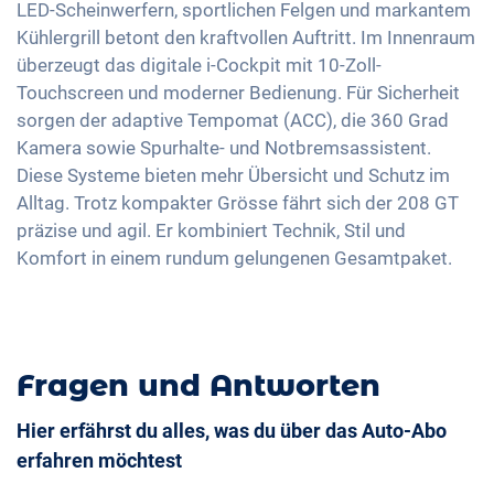
LED-Scheinwerfern, sportlichen Felgen und markantem
Notbremsassistent
Getönte Scheiben
17 Zoll Alufelgen
Touchscreen
Kühlergrill betont den kraftvollen Auftritt. Im Innenraum
Fussgängererkennung
Ambientbeleuchtung
überzeugt das digitale i-Cockpit mit 10-Zoll-
Wireless Charging
Mittelarmlehne für Vordersitze
Touchscreen und moderner Bedienung. Für Sicherheit
Full Digital Cockpit
sorgen der adaptive Tempomat (ACC), die 360 Grad
360 Grad Kamera
USB-C Schnittstelle
Kamera sowie Spurhalte- und Notbremsassistent.
Berganfahrhilfe
Diese Systeme bieten mehr Übersicht und Schutz im
Umklappbare Sitze
Alltag. Trotz kompakter Grösse fährt sich der 208 GT
Massagesitze
präzise und agil. Er kombiniert Technik, Stil und
Komfort in einem rundum gelungenen Gesamtpaket.
Fragen und Antworten
Hier erfährst du alles, was du über das Auto-Abo
erfahren möchtest