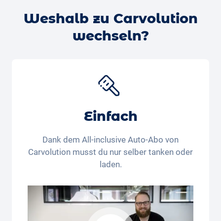
möglich wäre. Alternativ kannst du dir gerne online
anbieten.
Weshalb zu Carvolution
einen kostenlosen Termin für eine
Probefahrt mit
deinem Wunschauto buchen
– wir klären dann die
wechseln?
Verfügbarkeit und melden uns bei dir.
Einfach
Dank dem All-inclusive Auto-Abo von
Carvolution musst du nur selber tanken oder
laden.