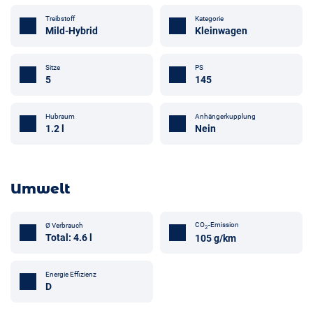
Treibstoff
Kategorie
Mild-Hybrid
Kleinwagen
Sitze
PS
5
145
Anhängerkupplung
Hubraum
Nein
1.2 l
Umwelt
CO
-Emission
Ø Verbrauch
2
Total: 4.6 l
105 g/km
Energie Effizienz
D