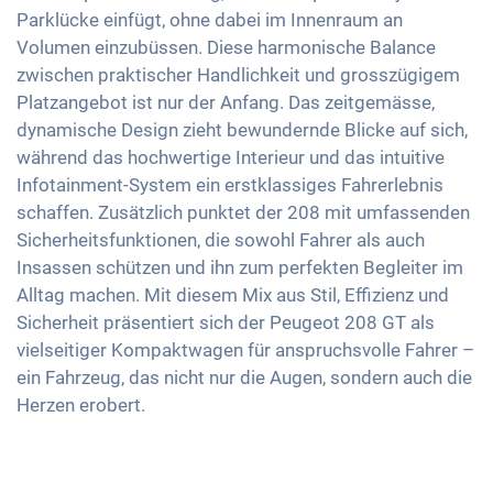
Reifendruckkontrolle
Parklücke einfügt, ohne dabei im Innenraum an
Sitze Alcantara
Innenspiegel automatisch abblendend
Android Auto
Volumen einzubüssen. Diese harmonische Balance
Notbremsassistent
Getönte Scheiben
17 Zoll Alufelgen
Touchscreen
zwischen praktischer Handlichkeit und grosszügigem
Fussgängererkennung
Ambientbeleuchtung
Platzangebot ist nur der Anfang. Das zeitgemässe,
Wireless Charging
Mittelarmlehne für Vordersitze
dynamische Design zieht bewundernde Blicke auf sich,
Full Digital Cockpit
während das hochwertige Interieur und das intuitive
360 Grad Kamera
Infotainment-System ein erstklassiges Fahrerlebnis
Berganfahrhilfe
schaffen. Zusätzlich punktet der 208 mit umfassenden
Umklappbare Sitze
Sicherheitsfunktionen, die sowohl Fahrer als auch
Massagesitze
Insassen schützen und ihn zum perfekten Begleiter im
Alltag machen. Mit diesem Mix aus Stil, Effizienz und
Sicherheit präsentiert sich der Peugeot 208 GT als
vielseitiger Kompaktwagen für anspruchsvolle Fahrer –
ein Fahrzeug, das nicht nur die Augen, sondern auch die
Herzen erobert.