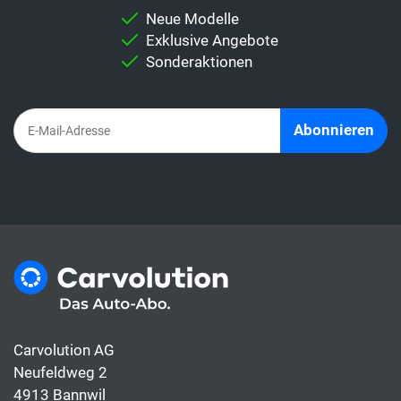
Wichtig:
Vergleiche niemals direkt eine
Neue Modelle
Leasingrate mit dem Auto-Abo. Denn im
Exklusive Angebote
Abo-Abo sind alles Kosten rund ums Auto
Sonderaktionen
bereits inbegriffen, die Leasingrate hingegen
deckt meist nur die Finanzierung.
Abonnieren
Carvolution AG
Neufeldweg 2
4913 Bannwil