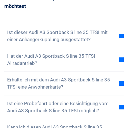
zu buchen.
möchtest
Beratungstermin mit uns vereinbaren. Wir
beantworten dir gerne all deine Fragen. Du kannst
auch unseren
Newsletter abonnieren
, um keine
Neuigkeiten und Sonderangebote zu verpassen
Ist dieser Audi A3 Sportback S line 35 TFSI mit
einer Anhängerkupplung ausgestattet?
Nein, der Audi A3 Sportback S line 35 TFSI ist nicht
Hat der Audi A3 Sportback S line 35 TFSI
mit einer Anhängerkupplung ausgestattet. Du hast
Allradantrieb?
aber die Option, diese selbstständig anzubringen.
Nein, der Audi A3 Sportback S line 35 TFSI verfügt
Erhalte ich mit dem Audi A3 Sportback S line 35
über keinen Allradantrieb. Das Auto ist aber dennoch
TFSI eine Anwohnerkarte?
bestens ausgestattet.
Natürlich, dein Carvolution-Auto ist in deinem
Ist eine Probefahrt oder eine Besichtigung vom
Wohnkanton eingelöst. Daher ist es kein Problem
Audi A3 Sportback S line 35 TFSI möglich?
eine Anwohnerkarte zu erhalten.
Ja, grundsätzlich kannst du unsere Autos gerne
Kann ich diesen Audi A3 Sportback S line 35