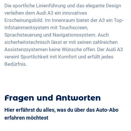
2-Zonen Klimaautomatik
Innenspiegel automatisch abblendend
Sprachsteuerung
Die sportliche Linienführung und das elegante Design
Geschwindigkeitsbegrenzer
Keyless Entry & Go
verleihen dem Audi A3 ein innovatives
18 Zoll Alufelgen
USB-Schnittstelle
Erscheinungsbild. Im Innenraum bietet der A3 ein Top-
Sitzheizung vorne
Apple Car Play
Infotainmentsystem mit Touchscreen,
Sitze Stoff
Android Auto
Sprachsteuerung und Navigationssystem. Auch
Sportsitze
sicherheitstechnisch lässt er mit seinen zahlreichen
Touchscreen
Getönte Scheiben
Assistenzsystemen keine Wünsche offen. Der Audi A3
Full Digital Cockpit
vereint Sportlichkeit mit Komfort und erfüllt jedes
Ambientbeleuchtung
Bedürfnis.
Mittelarmlehne für Vordersitze
Berganfahrhilfe
Fragen und Antworten
Hier erfährst du alles, was du über das Auto-Abo
erfahren möchtest