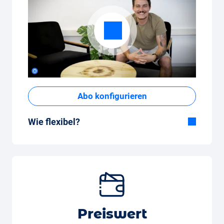
Abo konfigurieren
Wie flexibel?
Flexible Dauer
Bei Carvolution bestimmst du selber, ob du
das Auto ein paar Monate oder mehrere
Jahre fahren möchtest.
Flexible monatliche Kilometer
Ob Wenigfahrer mit 350 Kilometer pro
Preiswert
Monat, oder Vielfahrer mit 3’250 Kilometern