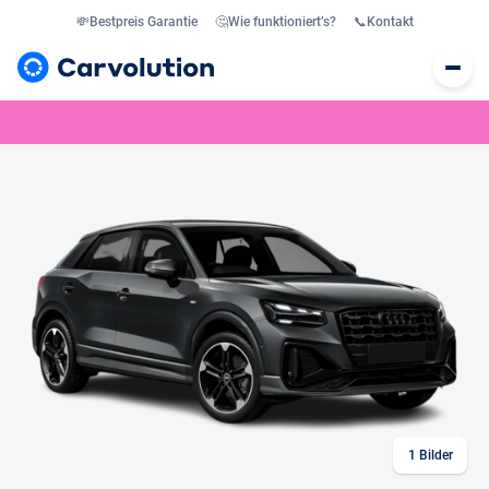
💸
Bestpreis Garantie
🤔
Wie funktioniert’s?
📞
Kontakt
1
Bilder