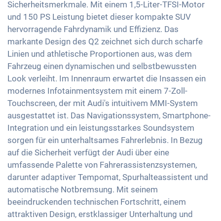
Sicherheitsmerkmale. Mit einem 1,5-Liter-TFSI-Motor
Sitzheizung vorne
Aussenspiegel elektrisch verstellbar
Android Auto
und 150 PS Leistung bietet dieser kompakte SUV
Sitze Teil-Leder
Innenspiegel automatisch abblendend
hervorragende Fahrdynamik und Effizienz. Das
Touchscreen
Sportsitze
markante Design des Q2 zeichnet sich durch scharfe
18 Zoll Alufelgen
Wireless Charging
Linien und athletische Proportionen aus, was dem
Getönte Scheiben
Full Digital Cockpit
Fahrzeug einen dynamischen und selbstbewussten
Ambientbeleuchtung
WLAN Hotspot
Look verleiht. Im Innenraum erwartet die Insassen ein
Mittelarmlehne für Vordersitze
modernes Infotainmentsystem mit einem 7-Zoll-
Berganfahrhilfe
Touchscreen, der mit Audi's intuitivem MMI-System
ausgestattet ist. Das Navigationssystem, Smartphone-
Umklappbare Sitze
Integration und ein leistungsstarkes Soundsystem
sorgen für ein unterhaltsames Fahrerlebnis. In Bezug
auf die Sicherheit verfügt der Audi über eine
umfassende Palette von Fahrerassistenzsystemen,
darunter adaptiver Tempomat, Spurhalteassistent und
automatische Notbremsung. Mit seinem
beeindruckenden technischen Fortschritt, einem
attraktiven Design, erstklassiger Unterhaltung und