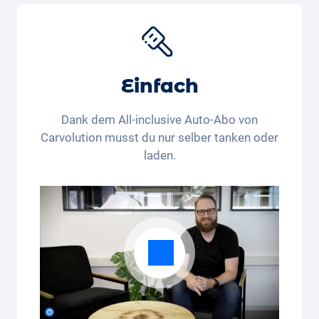
15% Rabatt auf den
Kindersitz “Joie Baby”
*. Kaufst
du noch, oder mietest du schon?
*Dieser Rabattcode ist nur für in der Schweiz und
Liechtenstein wohnhafte Personen gültig. Der
Einfach
Rechtsweg und die Barauszahlung sind
ausgeschlossen. Nicht kumulierbar und nur einmalig
Dank dem All-inclusive Auto-Abo von
anwendbar.
Carvolution musst du nur selber tanken oder
laden.