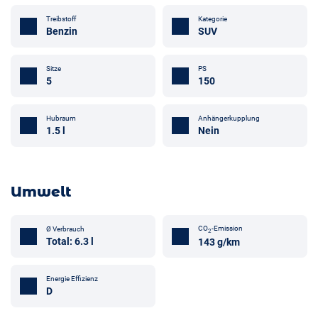
Treibstoff
Kategorie
Benzin
SUV
Sitze
PS
5
150
Anhängerkupplung
Hubraum
Nein
1.5 l
Umwelt
CO
-Emission
Ø Verbrauch
2
Total: 6.3 l
143 g/km
Energie Effizienz
D