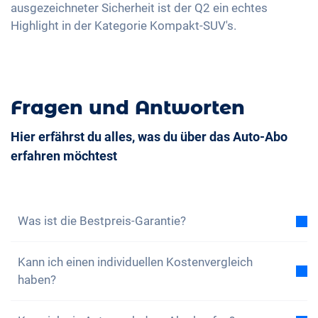
ausgezeichneter Sicherheit ist der Q2 ein echtes
Highlight in der Kategorie Kompakt-SUV's.
Fragen und Antworten
Hier erfährst du alles, was du über das Auto-Abo
erfahren möchtest
Was ist die Bestpreis-Garantie?
Mit der Bestpreis-Garantie versichern wir dir, dass
Kann ich einen individuellen Kostenvergleich
die Gesamtkosten des Auto-Abos tiefer sind als die
haben?
Gesamtkosten eines Leasing bei gleichen
Rahmenbedingungen. Findest du eine günstigere
Ja, zu jedem unserer Modelle findest du einen