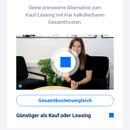
pro Monat - das Kilometerpaket lässt sich
Deine preiswerte Alternative zum
bequem in der App anpassen.
Kauf/Leasing mit klar kalkulierbaren
Gesamtkosten.
Gesamtkostenvergleich
Günstiger als Kauf oder Leasing
Obwohl der monatliche Fixpreis vom Auto-
Abo auf den ersten Blick hoch erscheint,