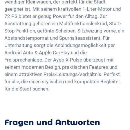
Fussgängererkennung
wendiger Kleinwagen, der perfekt für die Stadt
Getönte Scheiben
Android Auto
geeignet ist. Mit seinem kraftvollen 1-Liter-Motor und
Umklappbare Sitze
Touchscreen
72 PS bietet er genug Power für den Alltag. Zur
Ausstattung gehören ein Multifunktionslenkrad, Start-
Navigation mittels Apple CarPlay / Android Auto
Stop-Funktion, getönte Scheiben, Sitzheizung vorne, ein
Abstandstempomat und Spurhalteassistent. Für
Unterhaltung sorgt die Anbindungsmöglichkeit per
Android Auto & Apple CarPlay und die
Freisprechanlage. Der Aygo X Pulse überzeugt mit
seinem modernen Design, praktischen Features und
einem attraktiven Preis-Leistungs-Verhältnis. Perfekt
für alle, die einen stylischen und kompakten Begleiter
für die Stadt suchen.
Fragen und Antworten