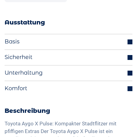
Ausstattung
Basis
Start-Stop Funktion
Sicherheit
Multifunktionslenkrad
Abstandstempomat
Unterhaltung
Aussenspiegel elektrisch verstellbar
Spurhalteassistent
17 Zoll Alufelgen
Bluetooth-Schnittstelle
Komfort
Isofix
DAB+ Radio
Verkehrszeichenerkennung
Rückfahrkamera
Freisprechanlage
Fernlichtassistent
Klimaanlage manuell
Beschreibung
Sprachsteuerung
Müdigkeitserkennung
Sitzheizung vorne
USB-Schnittstelle
Toyota Aygo X Pulse: Kompakter Stadtflitzer mit
Reifendruckkontrolle
Sitze Stoff
pfiffigen Extras Der Toyota Aygo X Pulse ist ein
Apple Car Play