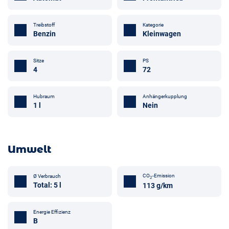
Treibstoff
Kategorie
Benzin
Kleinwagen
Sitze
PS
4
72
Anhängerkupplung
Hubraum
Nein
1 l
Umwelt
CO
-Emission
Ø Verbrauch
2
Total: 5 l
113 g/km
Energie Effizienz
B