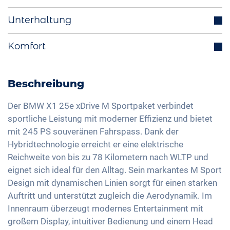
Parksensoren (v/h)
Abstandstempomat
Unterhaltung
Start-Stop Funktion
Totwinkelassistent
Aussenspiegel elektrisch einklappbar
Integriertes Navigationssystem
Komfort
Spurhalteassistent
Multifunktionslenkrad
Bluetooth-Schnittstelle
Isofix
Elektrische Heckklappe
Fahrmodiauswahl (z.B. Eco, Sport, Normal)
DAB+ Radio
Verkehrszeichenerkennung
Aktive Einparkhilfe
Beschreibung
Ladekabel Mode 3 Typ 2
Freisprechanlage
Head-Up Display
Elektrische Sitzverstellung
LED-Rückleuchten
Soundsystem
Der BMW X1 25e xDrive M Sportpaket verbindet
Fernlichtassistent
2-Zonen Klimaautomatik
sportliche Leistung mit moderner Effizienz und bietet
Licht- und Regensensor
Sprachsteuerung
Müdigkeitserkennung
mit 245 PS souveränen Fahrspass. Dank der
Keyless Entry & Go
Aussenspiegel automatisch abblendend
USB-Schnittstelle
Hybridtechnologie erreicht er eine elektrische
Alarmanlage
Sitzheizung vorne
Aussenspiegel elektrisch verstellbar
Apple Car Play
Reichweite von bis zu 78 Kilometern nach WLTP und
Reifendruckkontrolle
Sportsitze
Innenspiegel automatisch abblendend
eignet sich ideal für den Alltag. Sein markantes M Sport
Android Auto
Notbremsassistent
Memory Sitzeinstellung
Design mit dynamischen Linien sorgt für einen starken
19 Zoll Alufelgen
Touchscreen
Fussgängererkennung
Auftritt und unterstützt zugleich die Aerodynamik. Im
Getönte Scheiben
Scheinwerfer Matrix-LED
Wireless Charging
Innenraum überzeugt modernes Entertainment mit
Ambientbeleuchtung
Full Digital Cockpit
großem Display, intuitiver Bedienung und einem Head
Lenkradheizung