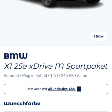
8
Bilder
BMW
X1 25e xDrive M Sportpaket
Automat
•
Plug-in-Hybrid
•
1.5 l
•
245 PS
•
Allrad
Dein Auto mit
All-inclusive Abo.
Wunschfarbe