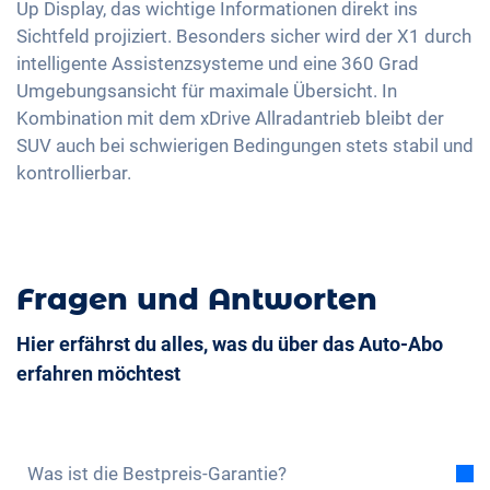
Up Display, das wichtige Informationen direkt ins
Mittelarmlehne für Vordersitze
Sichtfeld projiziert. Besonders sicher wird der X1 durch
intelligente Assistenzsysteme und eine 360 Grad
360 Grad Kamera
Umgebungsansicht für maximale Übersicht. In
Umklappbare Sitze
Kombination mit dem xDrive Allradantrieb bleibt der
Dachreling
SUV auch bei schwierigen Bedingungen stets stabil und
kontrollierbar.
Sitze Kunstleder
Massagesitze
Fragen und Antworten
Hier erfährst du alles, was du über das Auto-Abo
erfahren möchtest
Was ist die Bestpreis-Garantie?