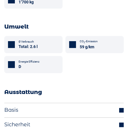
1’700 kg
Umwelt
CO
-Emission
Ø Verbrauch
2
Total: 2.6 l
59 g/km
Energie Effizienz
D
Ausstattung
Basis
Anhängerkupplung (optional)
Sicherheit