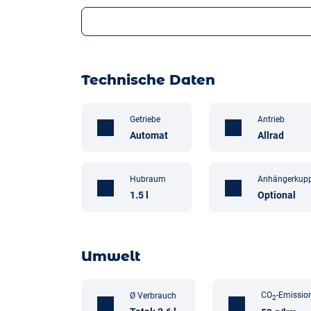
Technische Daten
Getriebe
Antrieb
Automat
Allrad
Hubraum
Anhängerkup
1.5 l
Optional
Umwelt
CO
-Emissio
Ø Verbrauch
2