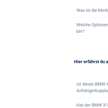
selbstverständli
Bei sehr belieb
Was ist die Merk
Melde dich hier 
ausverkauft ist. 
Wunschmodell im 
Auf unserer Webs
Welche Optionen
wir nicht garant
deine unverbindl
bin?
dich, wenn nur n
Wunschfahrzeug 
Die Anschaffung 
Selbstverständl
vereinbaren. Wir
Newsletter abon
Hier erfährst du 
Ist dieser BMW 
Anhängerkupplu
Ja, gegen einen
Hat der BMW X1 
Anhängerkupplu