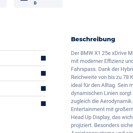
D
Beschreibung
Der BMW X1 25e xDrive M S
mit moderner Effizienz un
Fahrspass. Dank der Hybrid
Reichweite von bis zu 78 
ideal für den Alltag. Sein
dynamischen Linien sorgt f
zugleich die Aerodynamik
Entertainment mit großem 
mal)
Head Up Display, das wicht
projiziert. Besonders siche