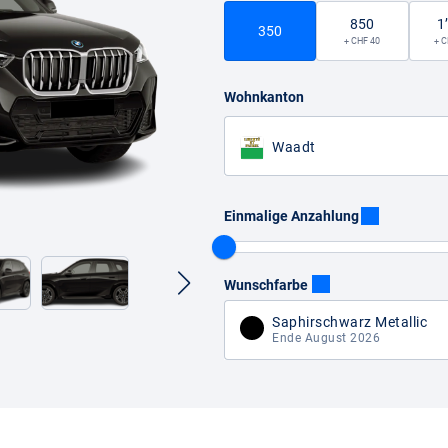
850
1
350
+ CHF 40
+ C
Wohnkanton
Waadt
Einmalige Anzahlung
Wunschfarbe
Saphirschwarz Metallic
Ende August 2026