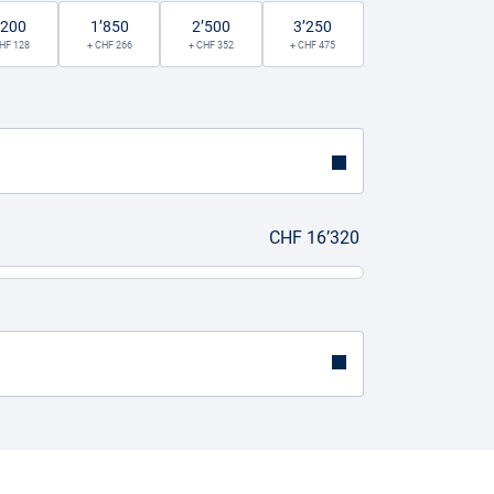
’200
1’850
2’500
3’250
HF 128
+ CHF 266
+ CHF 352
+ CHF 475
CHF 16’320