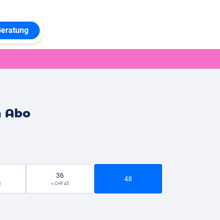
Beratung
n Abo
36
48
2
+ CHF 45