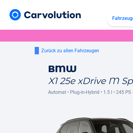
Fahrzeug
Zurück zu allen Fahrzeugen
BMW
X1 25e xDrive M S
Automat
•
Plug-in-Hybrid
•
1.5 l
•
245 PS