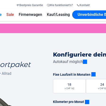
💸
Bestpreis Garantie
🤔
Wie funktioniert’s?
📞
Kontakt
e
Sale
Firmenwagen
Kauf/Leasing
Unverbindliche 
Konfiguriere dei
Autokauf möglich
portpaket
•
Allrad
Fixe Laufzeit in Monaten
18
24
+ CHF 142
+ CHF 9
Kilometer pro Monat