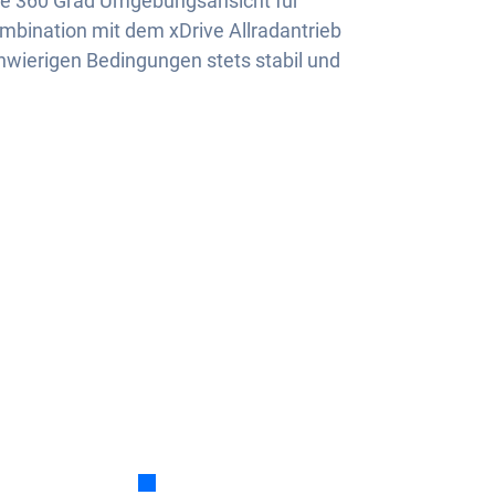
ne 360 Grad Umgebungsansicht für
mbination mit dem xDrive Allradantrieb
chwierigen Bedingungen stets stabil und