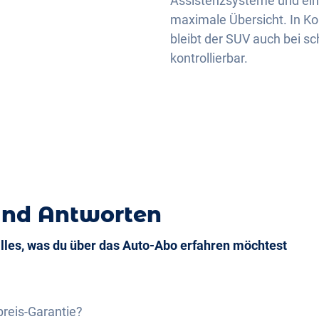
Assistenzsysteme und ei
maximale Übersicht. In Ko
bleibt der SUV auch bei s
d
kontrollierbar.
und Antworten
alles, was du über das Auto-Abo erfahren möchtest
preis-Garantie?