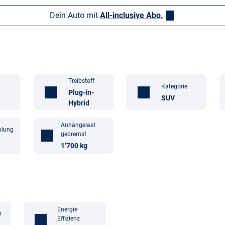
Dein Auto mit
All-inclusive Abo.
Treibstoff
Kategorie
Plug-in-
SUV
Hybrid
Anhängelast
plung
gebremst
1’700 kg
Energie
n
Effizienz