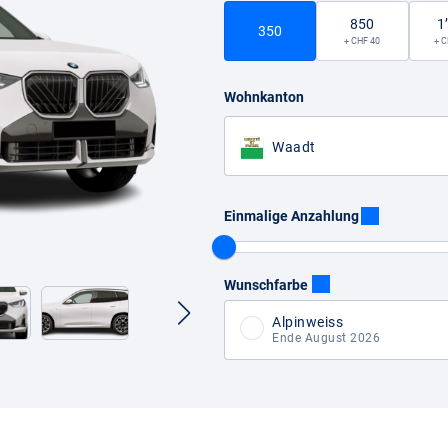
850
1
350
+ CHF 40
+ C
Wohnkanton
Waadt
Einmalige Anzahlung
Wunschfarbe
Alpinweiss
Ende August 2026