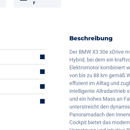
F
Beschreibung
Der BMW X3 30e xDrive mit
Hybrid, bei dem ein kraft
Elektromotor kombiniert w
von bis zu 88 km gemäß W
effizient im Alltag und zug
intelligente Allradantrieb 
und ein hohes Mass an Fah
unterstreicht den dynami
mal)
Panoramadach den Innenra
Cockpit bietet das moder