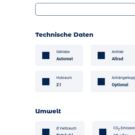
Technische Daten
Getriebe
Antrieb
Automat
Allrad
Hubraum
Anhängerkup
2 l
Optional
Umwelt
CO
-Emissio
Ø Verbrauch
2