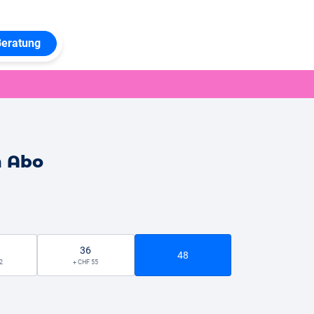
Beratung
n Abo
36
48
2
+ CHF 55