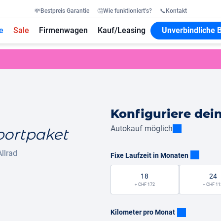
💸
Bestpreis Garantie
🤔
Wie funktioniert’s?
📞
Kontakt
e
Sale
Firmenwagen
Kauf/Leasing
Unverbindliche 
Konfiguriere dei
Autokauf möglich
portpaket
Allrad
Fixe Laufzeit in Monaten
18
24
+ CHF 172
+ CHF 11
Kilometer pro Monat