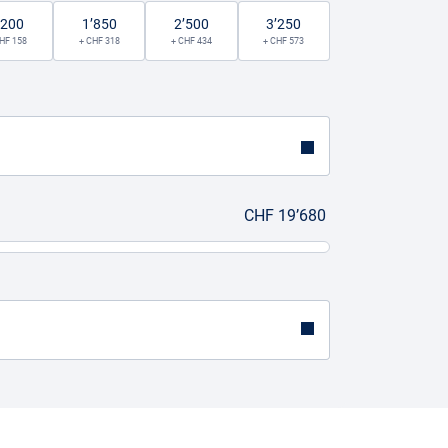
’200
1’850
2’500
3’250
HF 158
+ CHF 318
+ CHF 434
+ CHF 573
CHF 19’680