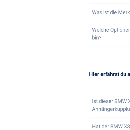
selbstverständli
Bei sehr belieb
Was ist die Merk
Melde dich hier 
ausverkauft ist. 
Wunschmodell im 
Auf unserer Webs
Welche Optionen
wir nicht garant
deine unverbindl
bin?
dich, wenn nur n
Wunschfahrzeug 
Die Anschaffung 
Selbstverständl
vereinbaren. Wir
Newsletter abon
Hier erfährst du 
Ist dieser BMW 
Anhängerkupplu
Ja, gegen einen
Hat der BMW X3 
Anhängerkupplu