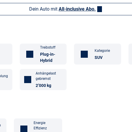
Dein Auto mit
All-inclusive Abo.
Treibstoff
Kategorie
Plug-in-
SUV
Hybrid
Anhängelast
plung
gebremst
2’000 kg
Energie
n
Effizienz