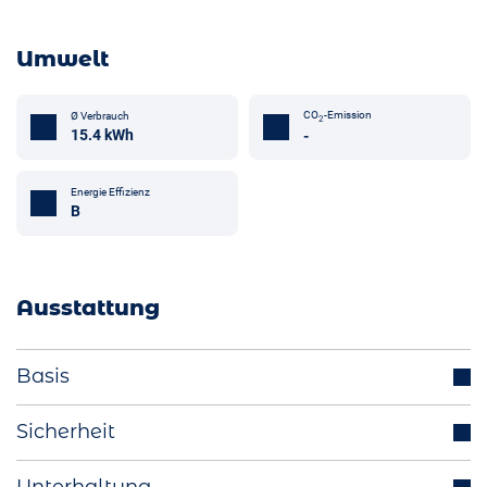
Umwelt
CO
-Emission
Ø Verbrauch
2
15.4 kWh
-
Energie Effizienz
B
Ausstattung
Basis
Parksensoren (v/h)
Sicherheit
Aussenspiegel elektrisch einklappbar
Abstandstempomat
Multifunktionslenkrad