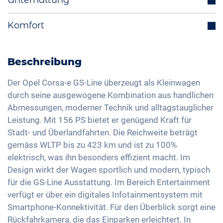
Unterhaltung
Totwinkelassistent
Fahrmodiauswahl (z.B. Eco, Sport, Normal)
Integriertes Navigationssystem
Komfort
Spurhalteassistent
Ladekabel Mode 3 Typ 2
Bluetooth-Schnittstelle
Isofix
Rückfahrkamera
Wärmepumpe
DAB+ Radio
Verkehrszeichenerkennung
Klimaautomatik
Beschreibung
LED-Rückleuchten
Freisprechanlage
Fernlichtassistent
Keyless Entry & Go
Licht- und Regensensor
USB-Schnittstelle
Der Opel Corsa-e GS-Line überzeugt als Kleinwagen
Müdigkeitserkennung
Sitzheizung vorne
durch seine ausgewogene Kombination aus handlichen
Aussenspiegel elektrisch verstellbar
Apple Car Play
Reifendruckkontrolle
Abmessungen, moderner Technik und alltagstauglicher
Sitze Alcantara
Innenspiegel automatisch abblendend
Android Auto
Leistung. Mit 156 PS bietet er genügend Kraft für
Notbremsassistent
Sportsitze
17 Zoll Alufelgen
Touchscreen
Stadt- und Überlandfahrten. Die Reichweite beträgt
Fussgängererkennung
Getönte Scheiben
Scheinwerfer Matrix-LED
gemäss WLTP bis zu 423 km und ist zu 100%
Wireless Charging
Ambientbeleuchtung
elektrisch, was ihn besonders effizient macht. Im
Full Digital Cockpit
Design wirkt der Wagen sportlich und modern, typisch
Lenkradheizung
für die GS-Line Ausstattung. Im Bereich Entertainment
Mittelarmlehne für Vordersitze
verfügt er über ein digitales Infotainmentsystem mit
Berganfahrhilfe
Smartphone-Konnektivität. Für den Überblick sorgt eine
Umklappbare Sitze
Rückfahrkamera, die das Einparken erleichtert. In