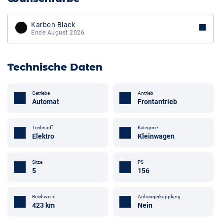
Karbon Black
Ende August 2026
Technische Daten
Getriebe
Antrieb
Automat
Frontantrieb
Treibstoff
Kategorie
Elektro
Kleinwagen
Sitze
PS
5
156
Anhängerkupplung
Reichweite
Nein
423 km