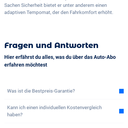
Sachen Sicherheit bietet er unter anderem einen
adaptiven Tempomat, der den Fahrkomfort erhöht.
Fragen und Antworten
Hier erfährst du alles, was du über das Auto-Abo
erfahren möchtest
Was ist die Bestpreis-Garantie?
Mit der Bestpreis-Garantie versichern wir dir, dass
Kann ich einen individuellen Kostenvergleich
die Gesamtkosten des Auto-Abos tiefer sind als die
haben?
Gesamtkosten eines Leasing bei gleichen
Rahmenbedingungen. Findest du eine günstigere
Ja, zu jedem unserer Modelle findest du einen