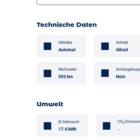
Technische Daten
Getriebe
Antrieb
Automat
Allrad
Anhängerkup
Reichweite
Nein
505 km
Umwelt
CO
-Emissio
Ø Verbrauch
2
17.4 kWh
-