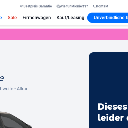
💸
Bestpreis Garantie
🤔
Wie funktioniert’s?
📞
Kontakt
e
Sale
Firmenwagen
Kauf/Leasing
Unverbindliche 
e
chweite
•
Allrad
Dieses
leider