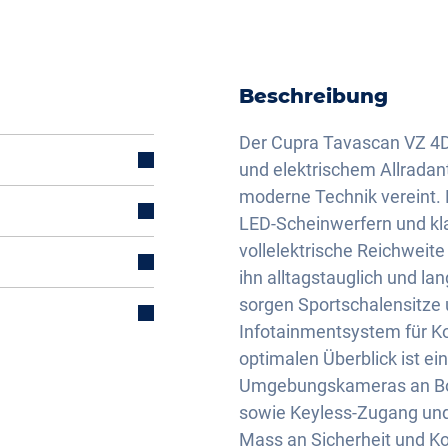
Beschreibung
Der Cupra Tavascan VZ 4D
und elektrischem Allradan
moderne Technik vereint. 
LED-Scheinwerfern und klare
vollelektrische Reichwei
ihn alltagstauglich und l
mal)
sorgen Sportschalensitze
Infotainmentsystem für Ko
optimalen Überblick ist 
Umgebungskameras an Bor
sowie Keyless-Zugang und
Mass an Sicherheit und Ko