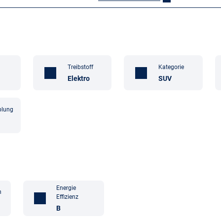
Treibstoff
Kategorie
Elektro
SUV
plung
Energie
n
Effizienz
B