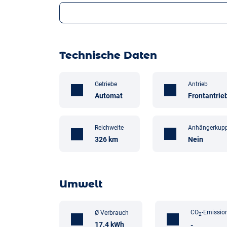
Technische Daten
Getriebe
Antrieb
Automat
Frontantrie
Anhängerkup
Reichweite
Nein
326 km
Umwelt
CO
-Emissio
Ø Verbrauch
2
17.4 kWh
-