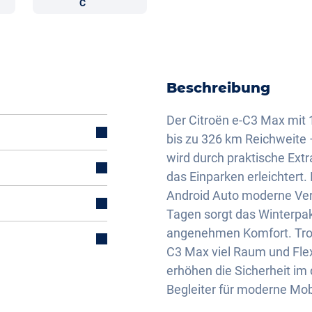
C
Beschreibung
Der Citroën e-C3 Max mit 1
bis zu 326 km Reichweite –
wird durch praktische Ext
das Einparken erleichtert
Android Auto moderne Ve
Tagen sorgt das Winterpak
angenehmen Komfort. Trot
mal)
C3 Max viel Raum und Flex
erhöhen die Sicherheit im 
Begleiter für moderne Mobi