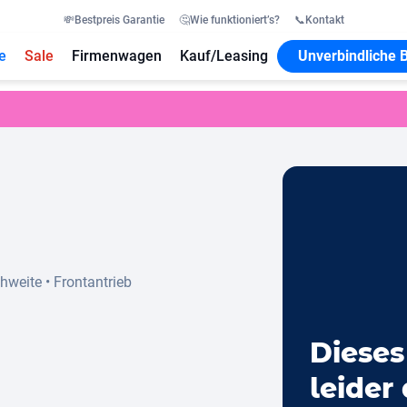
💸
Bestpreis Garantie
🤔
Wie funktioniert’s?
📞
Kontakt
e
Sale
Firmenwagen
Kauf/Leasing
Unverbindliche 
chweite
•
Frontantrieb
Dieses
leider