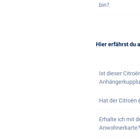
bin?
dich, wenn nur n
Wunschfahrzeug 
Die Anschaffung 
Selbstverständl
vereinbaren. Wir
Newsletter abon
Hier erfährst du 
Ist dieser Citro
Anhängerkupplu
Nein, der Citroë
Hat der Citroën
aber die Option,
Nein, der Citroë
Erhalte ich mit
bestens ausgest
Anwohnerkarte