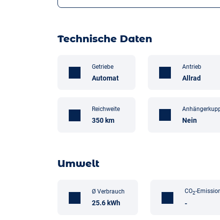
Technische Daten
Getriebe
Antrieb
Automat
Allrad
Anhängerkup
Reichweite
Nein
350 km
Umwelt
CO
-Emissio
Ø Verbrauch
2
25.6 kWh
-