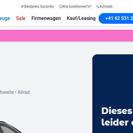
💸
Bestpreis Garantie
🤔
Wie funktioniert’s?
📞
Kontakt
euge
Sale
Firmenwagen
Kauf/Leasing
+41 62 531 2
chweite
•
Allrad
Dieses
leider