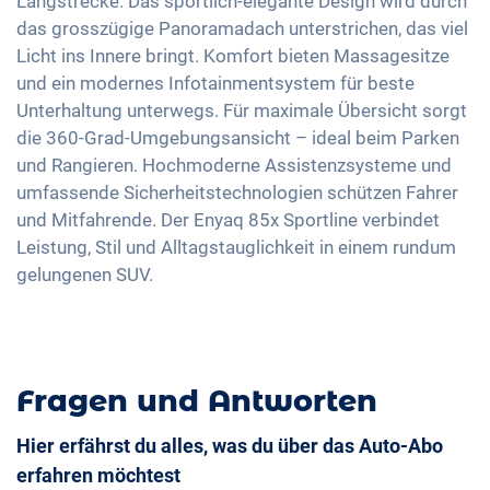
Langstrecke. Das sportlich-elegante Design wird durch
Seitenairbags hinten
Keyless Entry & Go
Innenspiegel automatisch abblendend
Android Auto
das grosszügige Panoramadach unterstrichen, das viel
Müdigkeitserkennung
Sitzheizung vorne
21 Zoll Alufelgen
Licht ins Innere bringt. Komfort bieten Massagesitze
Touchscreen
Alarmanlage
Sportsitze
und ein modernes Infotainmentsystem für beste
Scheinwerfer Matrix-LED
Wireless Charging
Reifendruckkontrolle
Unterhaltung unterwegs. Für maximale Übersicht sorgt
Memory Sitzeinstellung
Full Digital Cockpit
die 360-Grad-Umgebungsansicht – ideal beim Parken
Notbremsassistent
Getönte Scheiben
USB-C Schnittstelle
und Rangieren. Hochmoderne Assistenzsysteme und
Fussgängererkennung
Ambientbeleuchtung
umfassende Sicherheitstechnologien schützen Fahrer
Spurwechselassistent
Lenkradheizung
und Mitfahrende. Der Enyaq 85x Sportline verbindet
Leistung, Stil und Alltagstauglichkeit in einem rundum
Sonnenschutzrollos im Fahrgastraum
gelungenen SUV.
Standklimatisierung
Mittelarmlehne für Vordersitze
360 Grad Kamera
Fragen und Antworten
Berganfahrhilfe
Umklappbare Sitze
Hier erfährst du alles, was du über das Auto-Abo
Dachreling
erfahren möchtest