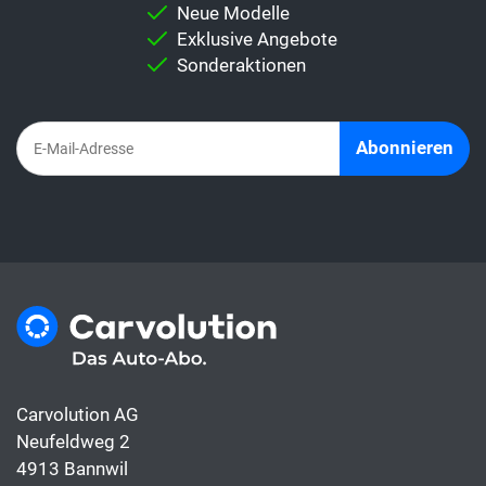
Wichtig:
Vergleiche niemals direkt eine
Neue Modelle
Leasingrate mit dem Auto-Abo. Denn im
Exklusive Angebote
Abo-Abo sind alles Kosten rund ums Auto
Sonderaktionen
bereits inbegriffen, die Leasingrate hingegen
deckt meist nur die Finanzierung.
Abonnieren
Carvolution AG
Neufeldweg 2
4913 Bannwil