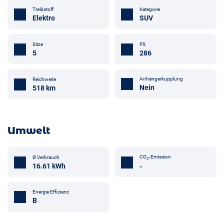
Treibstoff
Kategorie
Elektro
SUV
Sitze
PS
5
286
Anhängerkupplung
Reichweite
Nein
518 km
Umwelt
CO
-Emission
Ø Verbrauch
2
16.61 kWh
-
Energie Effizienz
B