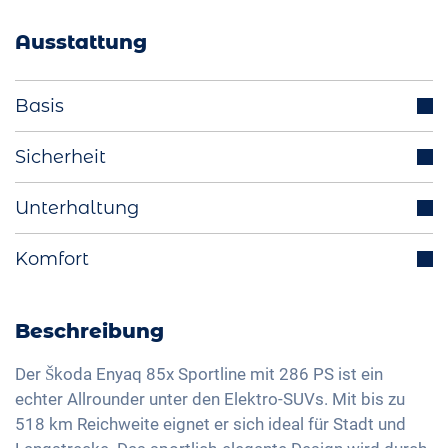
Ausstattung
Basis
Anhängerkupplung (optional)
Sicherheit
Parksensoren (v/h)
Abstandstempomat
Unterhaltung
Aussenspiegel elektrisch einklappbar
Totwinkelassistent
Multifunktionslenkrad
Integriertes Navigationssystem
Komfort
Spurhalteassistent
Fahrmodiauswahl (z.B. Eco, Sport, Normal)
Bluetooth-Schnittstelle
Isofix
Elektrische Heckklappe
Ladekabel Mode 3 Typ 2
DAB+ Radio
Kurvenlicht
Aktive Einparkhilfe
Beschreibung
Wärmepumpe
Freisprechanlage
Verkehrszeichenerkennung
Panoramadach
LED-Rückleuchten
Soundsystem
Der Škoda Enyaq 85x Sportline mit 286 PS ist ein
Head-Up Display
Elektrische Sitzverstellung
echter Allrounder unter den Elektro-SUVs. Mit bis zu
Licht- und Regensensor
Sprachsteuerung
Fernlichtassistent
518 km Reichweite eignet er sich ideal für Stadt und
3-Zonen Klimaautomatik
Aussenspiegel elektrisch verstellbar
Apple Car Play