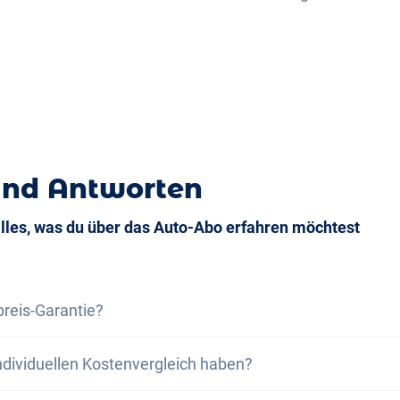
d
und Antworten
alles, was du über das Auto-Abo erfahren möchtest
preis-Garantie?
s-Garantie versichern wir dir, dass die Gesamtkosten des
ndividuellen Kostenvergleich haben?
samtkosten eines Leasing bei gleichen Rahmenbedingung
Leasingofferte, dann profitierst du von einer Vergünstigu