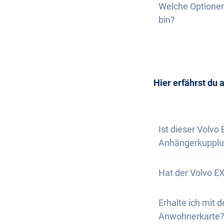
Welche Optionen
wir nicht garant
deine unverbindl
bin?
dich, wenn nur n
Wunschfahrzeug 
Die Anschaffung 
Selbstverständl
vereinbaren. Wir
Newsletter abon
Hier erfährst du 
Ist dieser Volvo
Anhängerkupplu
Nein, der Volvo 
Hat der Volvo EX
hast aber die Op
Ja, der Volvo EX
Erhalte ich mit 
unwegsamen Gel
Anwohnerkarte