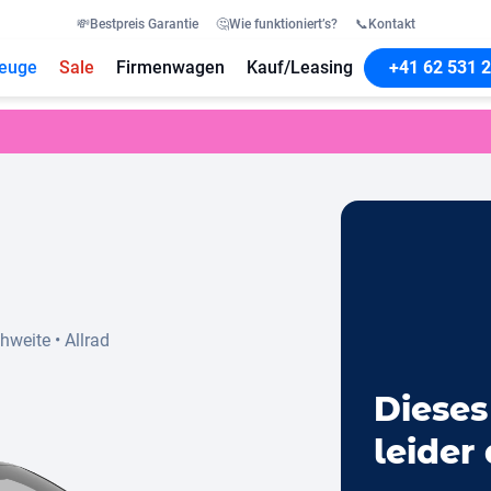
💸
Bestpreis Garantie
🤔
Wie funktioniert’s?
📞
Kontakt
euge
Sale
Firmenwagen
Kauf/Leasing
+41 62 531 2
chweite
•
Allrad
Dieses
leider