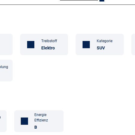
Treibstoff
Kategorie
Elektro
SUV
plung
Energie
n
Effizienz
B