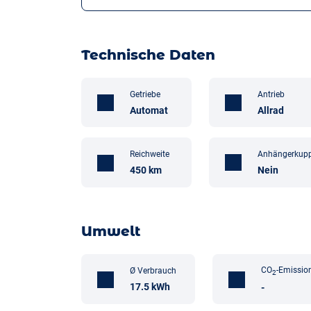
Technische Daten
Getriebe
Antrieb
Automat
Allrad
Anhängerkup
Reichweite
Nein
450 km
Umwelt
CO
-Emissio
Ø Verbrauch
2
17.5 kWh
-