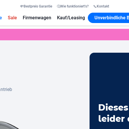
💸
Bestpreis Garantie
🤔
Wie funktioniert’s?
📞
Kontakt
e
Sale
Firmenwagen
Kauf/Leasing
Unverbindliche 
ntrieb
Dieses
leider