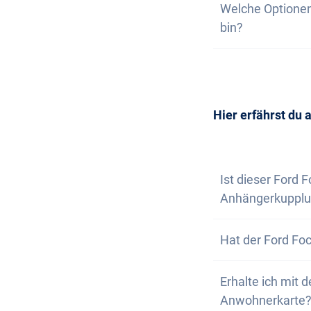
Welche Optionen
wir nicht garant
deine unverbindl
bin?
dich, wenn nur n
Wunschfahrzeug 
Die Anschaffung 
Selbstverständl
vereinbaren. Wir
Newsletter abon
Hier erfährst du 
Ist dieser Ford 
Anhängerkupplu
Nein, der Ford F
Hat der Ford Foc
aber die Option,
Nein, der Ford F
Erhalte ich mit 
bestens ausgest
Anwohnerkarte