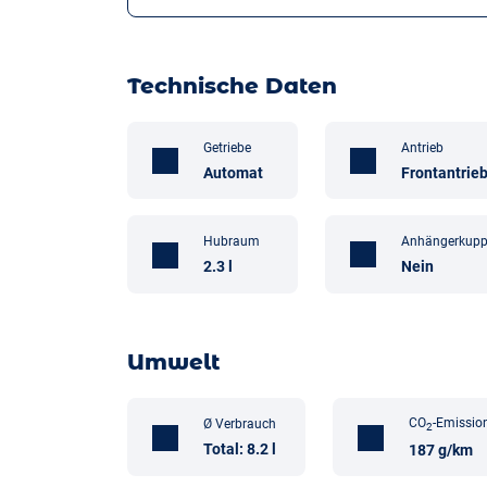
Technische Daten
Getriebe
Antrieb
Automat
Frontantrie
Anhängerkupp
Hubraum
Nein
2.3 l
Umwelt
CO
-Emissio
Ø Verbrauch
2
Total: 8.2 l
187 g/km