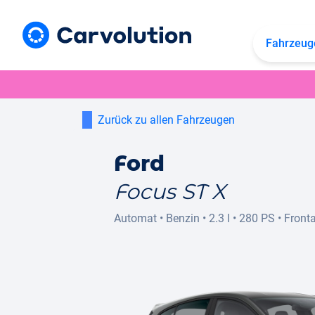
Fahrzeug
Zurück zu allen Fahrzeugen
Ford
Focus ST X
Automat
•
Benzin
•
2.3 l
•
280 PS
•
Fronta