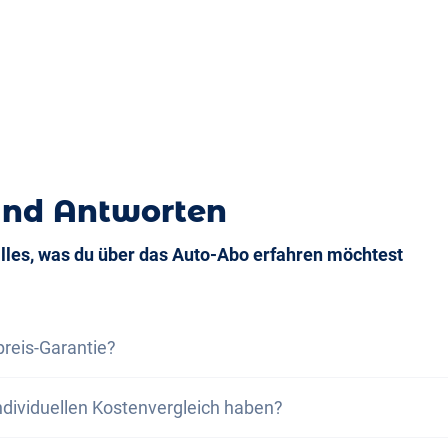
und Antworten
alles, was du über das Auto-Abo erfahren möchtest
preis-Garantie?
s-Garantie versichern wir dir, dass die Gesamtkosten des
ndividuellen Kostenvergleich haben?
samtkosten eines Leasing bei gleichen Rahmenbedingung
Leasingofferte, dann profitierst du von einer Vergünstigu