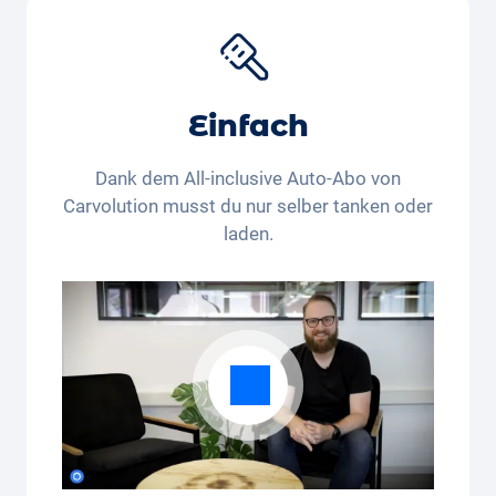
15% Rabatt auf den
Kindersitz “Joie Baby”
*. Kaufst
du noch, oder mietest du schon?
*Dieser Rabattcode ist nur für in der Schweiz und
Liechtenstein wohnhafte Personen gültig. Der
Einfach
Rechtsweg und die Barauszahlung sind
ausgeschlossen. Nicht kumulierbar und nur einmalig
Dank dem All-inclusive Auto-Abo von
anwendbar.
Carvolution musst du nur selber tanken oder
laden.