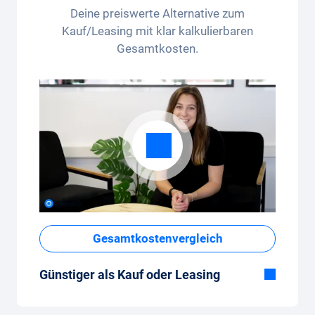
pro Monat - das Kilometerpaket lässt sich
Deine preiswerte Alternative zum
bequem in der App anpassen.
Kauf/Leasing mit klar kalkulierbaren
Gesamtkosten.
Gesamtkostenvergleich
Günstiger als Kauf oder Leasing
Obwohl der monatliche Fixpreis vom Auto-
Abo auf den ersten Blick hoch erscheint,