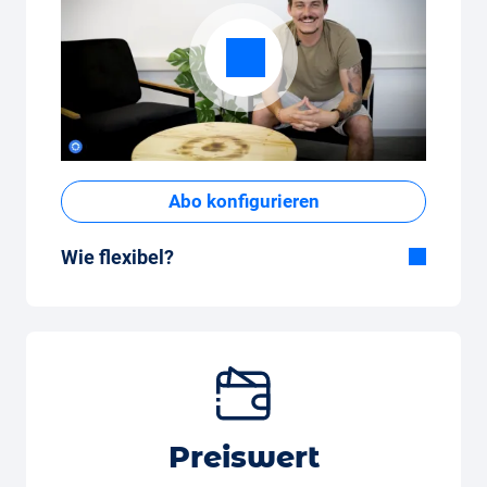
Abo konfigurieren
Wie flexibel?
Flexible Dauer
Bei Carvolution bestimmst du selber, ob du
das Auto ein paar Monate oder mehrere
Jahre fahren möchtest.
Flexible monatliche Kilometer
Ob Wenigfahrer mit 350 Kilometer pro
Preiswert
Monat, oder Vielfahrer mit 3’250 Kilometern