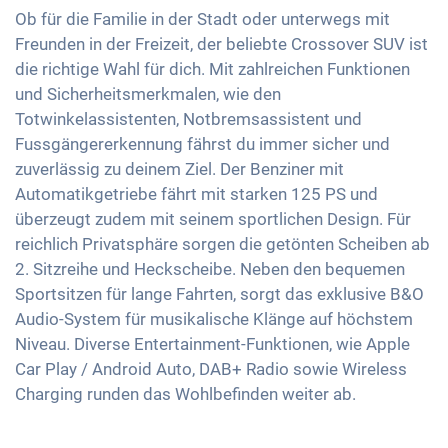
Aktive Einparkhilfe
Aussenspiegel elektrisch verstellbar
Soundsystem
Ob für die Familie in der Stadt oder unterwegs mit
Geschwindigkeitsbegrenzer
Beheizbare Frontscheibe
Freunden in der Freizeit, der beliebte Crossover SUV ist
Innenspiegel automatisch abblendend
Sprachsteuerung
Müdigkeitserkennung
die richtige Wahl für dich. Mit zahlreichen Funktionen
Klimaautomatik
18 Zoll Alufelgen
USB-Schnittstelle
und Sicherheitsmerkmalen, wie den
Reifendruckkontrolle
Keyless Entry & Go
Apple Car Play
Totwinkelassistenten, Notbremsassistent und
Notbremsassistent
Sitzheizung vorne
Fussgängererkennung fährst du immer sicher und
Android Auto
Fussgängererkennung
Sitze Stoff
zuverlässig zu deinem Ziel. Der Benziner mit
Touchscreen
Automatikgetriebe fährt mit starken 125 PS und
Sportsitze
Wireless Charging
überzeugt zudem mit seinem sportlichen Design. Für
Getönte Scheiben
Full Digital Cockpit
reichlich Privatsphäre sorgen die getönten Scheiben ab
Ambientbeleuchtung
2. Sitzreihe und Heckscheibe. Neben den bequemen
Lenkradheizung
Sportsitzen für lange Fahrten, sorgt das exklusive B&O
Audio-System für musikalische Klänge auf höchstem
Mittelarmlehne für Vordersitze
Niveau. Diverse Entertainment-Funktionen, wie Apple
Berganfahrhilfe
Car Play / Android Auto, DAB+ Radio sowie Wireless
Umklappbare Sitze
Charging runden das Wohlbefinden weiter ab.