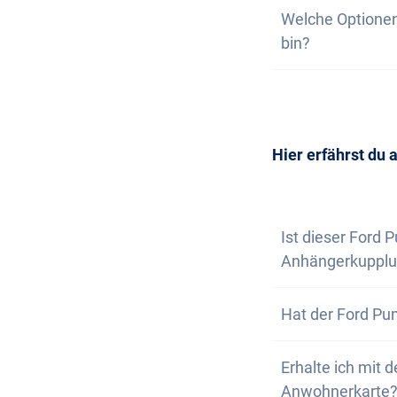
Auf unserer Webs
Welche Optionen
wir nicht garant
deine unverbindl
bin?
dich, wenn nur n
Wunschfahrzeug 
Die Anschaffung 
Selbstverständl
vereinbaren. Wir
Newsletter abon
Hier erfährst du 
Ist dieser Ford 
Anhängerkupplu
Ja, gegen einen 
Hat der Ford Pum
Anhängerkupplu
Nein, der Ford P
Erhalte ich mit 
dennoch bestens
Anwohnerkarte