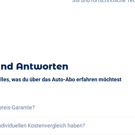
Stil und fortschrittliche 
und Antworten
alles, was du über das Auto-Abo erfahren möchtest
preis-Garantie?
s-Garantie versichern wir dir, dass die Gesamtkosten des
ndividuellen Kostenvergleich haben?
samtkosten eines Leasing bei gleichen Rahmenbedingung