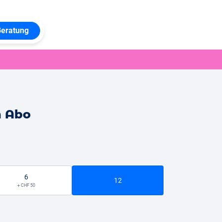
Beratung
n Abo
6
12
+ CHF 50