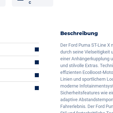
C
Beschreibung
Der Ford Puma ST-Line X m
durch seine Vielseitigkeit
einer Anhängerkupplung un
und stilvolle Extras. Tec
effizienten EcoBoost-Mot
Linien und sportlichem Loo
mal)
moderne Infotainmentsyst
Sicherheitsfeatures wie 
adaptive Abstandstempoma
Fahrerlebnis. Der Ford Pum