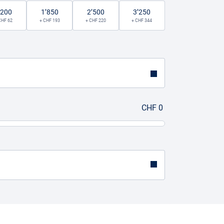
’200
1’850
2’500
3’250
CHF 62
+ CHF 193
+ CHF 220
+ CHF 344
CHF 0