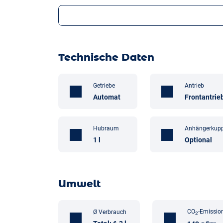
Technische Daten
Getriebe
Antrieb
Automat
Frontantrie
Hubraum
Anhängerkup
1 l
Optional
Umwelt
CO
-Emissio
Ø Verbrauch
2