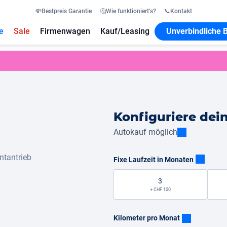
💸
Bestpreis Garantie
🤔
Wie funktioniert’s?
📞
Kontakt
e
Sale
Firmenwagen
Kauf/Leasing
Unverbindliche 
Konfiguriere dei
Autokauf möglich
ntantrieb
Fixe Laufzeit in Monaten
3
+ CHF 100
Kilometer pro Monat