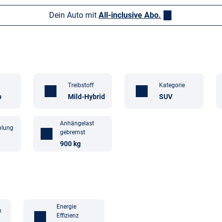
Dein Auto mit
All-inclusive Abo.
Treibstoff
Kategorie
b
Mild-Hybrid
SUV
Anhängelast
plung
gebremst
900 kg
Energie
n
Effizienz