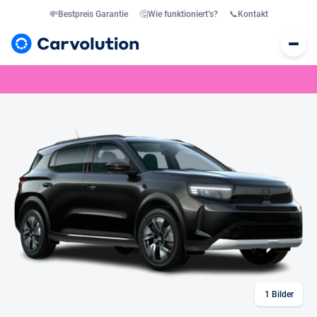
💸
Bestpreis Garantie
🤔
Wie funktioniert’s?
📞
Kontakt
1
Bilder