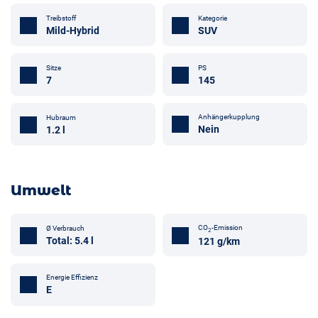
Treibstoff
Kategorie
Mild-Hybrid
SUV
Sitze
PS
7
145
Anhängerkupplung
Hubraum
Nein
1.2 l
Umwelt
CO
-Emission
Ø Verbrauch
2
Total: 5.4 l
121 g/km
Energie Effizienz
E