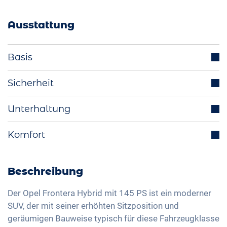
Ausstattung
Basis
Parksensoren (v/h)
Sicherheit
Scheinwerfer LED
Tempomat
Unterhaltung
Aussenspiegel elektrisch einklappbar
Totwinkelassistent
LED-Rückleuchten
Integriertes Navigationssystem
Komfort
Spurhalteassistent
Licht- und Regensensor
Bluetooth-Schnittstelle
Isofix
Rückfahrkamera
Aussenspiegel elektrisch verstellbar
DAB+ Radio
Verkehrszeichenerkennung
Beheizbare Frontscheibe
Beschreibung
Innenspiegel automatisch abblendend
Freisprechanlage
Fernlichtassistent
Klimaautomatik
Regensensor
Sprachsteuerung
Der Opel Frontera Hybrid mit 145 PS ist ein moderner
Geschwindigkeitsbegrenzer
Sitzheizung vorne
SUV, der mit seiner erhöhten Sitzposition und
17 Zoll Alufelgen
Apple Car Play
Müdigkeitserkennung
geräumigen Bauweise typisch für diese Fahrzeugklasse
Sitze Stoff
Android Auto