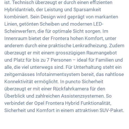
ist. Technisch überzeugt er durch einen effizienten
Reifendruckkontrolle
Getönte Scheiben
Touchscreen
Hybridantrieb, der Leistung und Sparsamkeit
Notbremsassistent
Ambientbeleuchtung
kombiniert. Sein Design wird geprägt von markanten
Wireless Charging
Fussgängererkennung
Lenkradheizung
Linien, getönten Scheiben und modernen LED-
Full Digital Cockpit
Scheinwerfern, die für optimale Sicht sorgen. Im
Mittelarmlehne für Vordersitze
USB-C Schnittstelle
Innenraum bietet der Frontera hohen Komfort, unter
Berganfahrhilfe
anderem durch eine praktische Lenkradheizung. Zudem
Umklappbare Sitze
überzeugt er mit einem grosszügigen Raumangebot
Dachreling
und Platz für bis zu 7 Personen – ideal für Familien und
alle, die viel unterwegs sind. Für Unterhaltung steht ein
zeitgemässes Infotainmentsystem bereit, das nahtlose
Konnektivität ermöglicht. In puncto Sicherheit
überzeugt er mit einer Rückfahrkamera für den
Überblick und zahlreichen Assistenzsystemen. So
verbindet der Opel Frontera Hybrid Funktionalität,
Sicherheit und Komfort in einem attraktiven SUV-Paket.