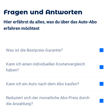
Fragen und Antworten
Hier erfährst du alles, was du über das Auto-Abo
erfahren möchtest
Was ist die Bestpreis-Garantie?
Mit der Bestpreis-Garantie versichern wir dir, dass
Kann ich einen individuellen Kostenvergleich
die Gesamtkosten des Auto-Abos tiefer sind als die
haben?
Gesamtkosten eines Leasing bei gleichen
Rahmenbedingungen. Findest du eine günstigere
Ja, zu jedem unserer Modelle findest du einen
Leasingofferte, dann profitierst du von einer
Kann ich ein Auto nach dem Abo kaufen?
beispielhaften Gesamtkostenvergleich zwischen
Vergünstigung auf dein Abo.
Erfahre hier mehr.
dem Auto-Abo und einem Leasing. Gerne kannst du
Ja, ein Kauf, also eine nahtlose Übernahme, ist
das Abo auch nach deinen Wünschen konfigurieren
Reduziert sich der monatliche Abo-Preis durch
möglich. Wenn du während deiner Abo-Zeit merkst,
und eigene Angaben zum Leasing einsenden. Wir
die Anzahlung?
dass du dein Auto gerne behalten möchtest, kannst