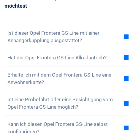
zu buchen.
möchtest
Beratungstermin mit uns vereinbaren. Wir
beantworten dir gerne all deine Fragen. Du kannst
auch unseren
Newsletter abonnieren
, um keine
Neuigkeiten und Sonderangebote zu verpassen
Ist dieser Opel Frontera GS-Line mit einer
Anhängerkupplung ausgestattet?
Nein, der Opel Frontera GS-Line ist nicht mit einer
Hat der Opel Frontera GS-Line Allradantrieb?
Anhängerkupplung ausgestattet. Du hast aber die
Option, diese selbstständig anzubringen.
Nein, der Opel Frontera GS-Line verfügt über keinen
Erhalte ich mit dem Opel Frontera GS-Line eine
Allradantrieb. Das Auto ist aber dennoch bestens
Anwohnerkarte?
ausgestattet.
Natürlich, dein Carvolution-Auto ist in deinem
Ist eine Probefahrt oder eine Besichtigung vom
Wohnkanton eingelöst. Daher ist es kein Problem
Opel Frontera GS-Line möglich?
eine Anwohnerkarte zu erhalten.
Ja, grundsätzlich kannst du unsere Autos gerne
Kann ich diesen Opel Frontera GS-Line selbst
anschauen und Probe fahren. Je nach Modell kann
konfigurieren?