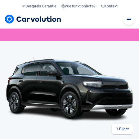
💸
Bestpreis Garantie
🤔
Wie funktioniert’s?
📞
Kontakt
1
Bilder