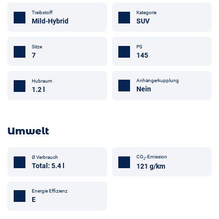
Treibstoff
Kategorie
Mild-Hybrid
SUV
Sitze
PS
7
145
Anhängerkupplung
Hubraum
Nein
1.2 l
Umwelt
CO
-Emission
Ø Verbrauch
2
Total: 5.4 l
121 g/km
Energie Effizienz
E