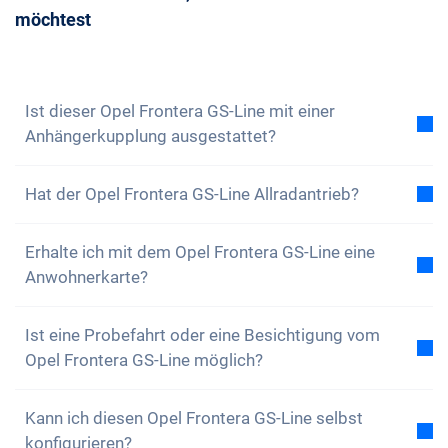
zu buchen.
möchtest
Beratungstermin mit uns vereinbaren. Wir
beantworten dir gerne all deine Fragen. Du kannst
auch unseren
Newsletter abonnieren
, um keine
Neuigkeiten und Sonderangebote zu verpassen
Ist dieser Opel Frontera GS-Line mit einer
Anhängerkupplung ausgestattet?
Nein, der Opel Frontera GS-Line ist nicht mit einer
Hat der Opel Frontera GS-Line Allradantrieb?
Anhängerkupplung ausgestattet. Du hast aber die
Option, diese selbstständig anzubringen.
Nein, der Opel Frontera GS-Line verfügt über keinen
Erhalte ich mit dem Opel Frontera GS-Line eine
Allradantrieb. Das Auto ist aber dennoch bestens
Anwohnerkarte?
ausgestattet.
Natürlich, dein Carvolution-Auto ist in deinem
Ist eine Probefahrt oder eine Besichtigung vom
Wohnkanton eingelöst. Daher ist es kein Problem
Opel Frontera GS-Line möglich?
eine Anwohnerkarte zu erhalten.
Ja, grundsätzlich kannst du unsere Autos gerne
Kann ich diesen Opel Frontera GS-Line selbst
anschauen und Probe fahren. Je nach Modell kann
konfigurieren?