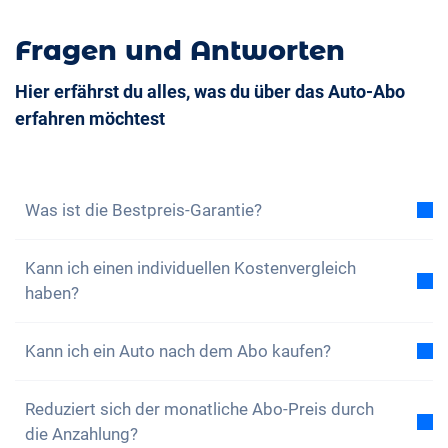
Fragen und Antworten
Hier erfährst du alles, was du über das Auto-Abo
erfahren möchtest
Was ist die Bestpreis-Garantie?
Mit der Bestpreis-Garantie versichern wir dir, dass
Kann ich einen individuellen Kostenvergleich
die Gesamtkosten des Auto-Abos tiefer sind als die
haben?
Gesamtkosten eines Leasing bei gleichen
Rahmenbedingungen. Findest du eine günstigere
Ja, zu jedem unserer Modelle findest du einen
Leasingofferte, dann profitierst du von einer
Kann ich ein Auto nach dem Abo kaufen?
beispielhaften Gesamtkostenvergleich zwischen
Vergünstigung auf dein Abo.
Erfahre hier mehr.
dem Auto-Abo und einem Leasing. Gerne kannst du
Ja, ein Kauf, also eine nahtlose Übernahme, ist
das Abo auch nach deinen Wünschen konfigurieren
Reduziert sich der monatliche Abo-Preis durch
möglich. Wenn du während deiner Abo-Zeit merkst,
und eigene Angaben zum Leasing einsenden. Wir
die Anzahlung?
dass du dein Auto gerne behalten möchtest, kannst