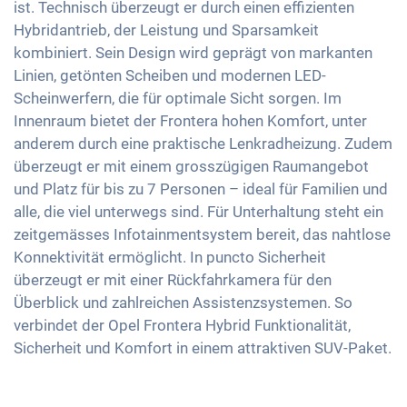
ist. Technisch überzeugt er durch einen effizienten
Reifendruckkontrolle
Getönte Scheiben
Touchscreen
Hybridantrieb, der Leistung und Sparsamkeit
Notbremsassistent
Ambientbeleuchtung
kombiniert. Sein Design wird geprägt von markanten
Wireless Charging
Fussgängererkennung
Lenkradheizung
Linien, getönten Scheiben und modernen LED-
Full Digital Cockpit
Scheinwerfern, die für optimale Sicht sorgen. Im
Mittelarmlehne für Vordersitze
USB-C Schnittstelle
Innenraum bietet der Frontera hohen Komfort, unter
Berganfahrhilfe
anderem durch eine praktische Lenkradheizung. Zudem
Umklappbare Sitze
überzeugt er mit einem grosszügigen Raumangebot
Dachreling
und Platz für bis zu 7 Personen – ideal für Familien und
alle, die viel unterwegs sind. Für Unterhaltung steht ein
zeitgemässes Infotainmentsystem bereit, das nahtlose
Konnektivität ermöglicht. In puncto Sicherheit
überzeugt er mit einer Rückfahrkamera für den
Überblick und zahlreichen Assistenzsystemen. So
verbindet der Opel Frontera Hybrid Funktionalität,
Sicherheit und Komfort in einem attraktiven SUV-Paket.