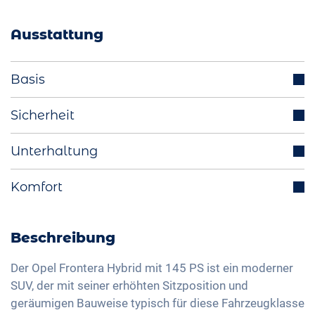
Ausstattung
Basis
Parksensoren (v/h)
Sicherheit
Scheinwerfer LED
Tempomat
Unterhaltung
Aussenspiegel elektrisch einklappbar
Totwinkelassistent
LED-Rückleuchten
Integriertes Navigationssystem
Komfort
Spurhalteassistent
Licht- und Regensensor
Bluetooth-Schnittstelle
Isofix
Rückfahrkamera
Aussenspiegel elektrisch verstellbar
DAB+ Radio
Verkehrszeichenerkennung
Beheizbare Frontscheibe
Beschreibung
Innenspiegel automatisch abblendend
Freisprechanlage
Fernlichtassistent
Klimaautomatik
Regensensor
Sprachsteuerung
Der Opel Frontera Hybrid mit 145 PS ist ein moderner
Geschwindigkeitsbegrenzer
Sitzheizung vorne
SUV, der mit seiner erhöhten Sitzposition und
17 Zoll Alufelgen
Apple Car Play
Müdigkeitserkennung
geräumigen Bauweise typisch für diese Fahrzeugklasse
Sitze Stoff
Android Auto