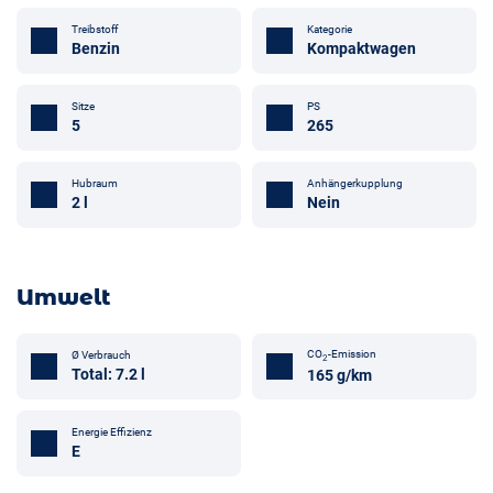
Treibstoff
Kategorie
Benzin
Kompaktwagen
Sitze
PS
5
265
Anhängerkupplung
Hubraum
Nein
2 l
Umwelt
CO
-Emission
Ø Verbrauch
2
Total: 7.2 l
165 g/km
Energie Effizienz
E