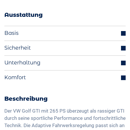
Ausstattung
Basis
Parksensoren (v/h)
Sicherheit
Start-Stop Funktion
Abstandstempomat
Unterhaltung
Aussenspiegel elektrisch einklappbar
Totwinkelassistent
Multifunktionslenkrad
Integriertes Navigationssystem
Komfort
Spurhalteassistent
Fahrmodiauswahl (z.B. Eco, Sport, Normal)
Bluetooth-Schnittstelle
Isofix
Rückfahrkamera
LED-Rückleuchten
DAB+ Radio
Kurvenlicht
Panoramadach
Beschreibung
Licht- und Regensensor
Freisprechanlage
Verkehrszeichenerkennung
3-Zonen Klimaautomatik
Aussenspiegel elektrisch verstellbar
Soundsystem
Der VW Golf GTI mit 265 PS überzeugt als rassiger GTI
Head-Up Display
Keyless Entry & Go
durch seine sportliche Performance und fortschrittliche
Innenspiegel automatisch abblendend
Sprachsteuerung
Fernlichtassistent
Technik. Die Adaptive Fahrwerksregelung passt sich an
Sitzheizung vorne
19 Zoll Alufelgen
Apple Car Play