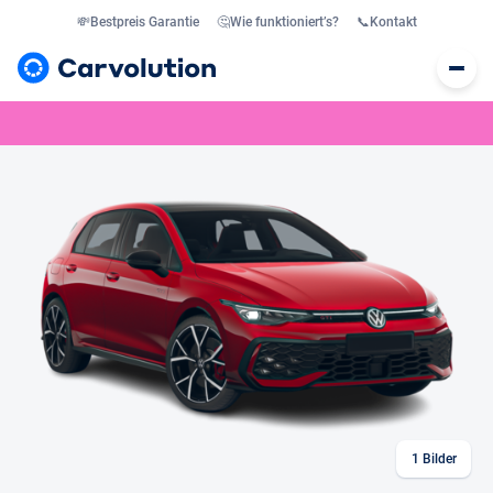
💸
Bestpreis Garantie
🤔
Wie funktioniert’s?
📞
Kontakt
1
Bilder