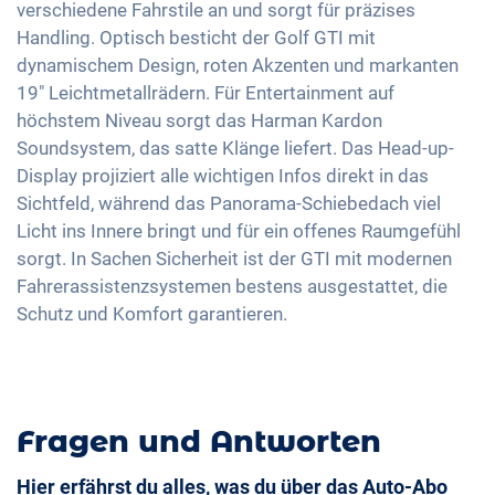
verschiedene Fahrstile an und sorgt für präzises
Müdigkeitserkennung
Sitze Stoff
Scheinwerfer Matrix-LED
Android Auto
Handling. Optisch besticht der Golf GTI mit
Alarmanlage
Sportsitze
dynamischem Design, roten Akzenten und markanten
Touchscreen
Reifendruckkontrolle
Getönte Scheiben
19" Leichtmetallrädern. Für Entertainment auf
Wireless Charging
Notbremsassistent
höchstem Niveau sorgt das Harman Kardon
Ambientbeleuchtung
Full Digital Cockpit
Soundsystem, das satte Klänge liefert. Das Head-up-
Fussgängererkennung
Lenkradheizung
USB-C Schnittstelle
Display projiziert alle wichtigen Infos direkt in das
Spurwechselassistent
Mittelarmlehne für Vordersitze
Sichtfeld, während das Panorama-Schiebedach viel
360 Grad Kamera
Licht ins Innere bringt und für ein offenes Raumgefühl
sorgt. In Sachen Sicherheit ist der GTI mit modernen
Berganfahrhilfe
Fahrerassistenzsystemen bestens ausgestattet, die
Umklappbare Sitze
Schutz und Komfort garantieren.
Fragen und Antworten
Hier erfährst du alles, was du über das Auto-Abo