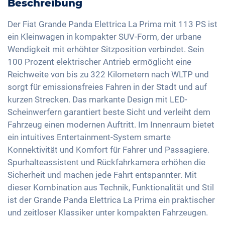
Klimaautomatik
Beschreibung
Licht- und Regensensor
Freisprechanlage
Geschwindigkeitsbegrenzer
Sitzheizung vorne
Aussenspiegel elektrisch verstellbar
Sprachsteuerung
Der Fiat Grande Panda Elettrica La Prima mit 113 PS ist
Müdigkeitserkennung
Sitze Stoff
ein Kleinwagen in kompakter SUV-Form, der urbane
Innenspiegel automatisch abblendend
Apple Car Play
Reifendruckkontrolle
Wendigkeit mit erhöhter Sitzposition verbindet. Sein
Getönte Scheiben
17 Zoll Alufelgen
Android Auto
100 Prozent elektrischer Antrieb ermöglicht eine
Notbremsassistent
Lenkradheizung
Touchscreen
Reichweite von bis zu 322 Kilometern nach WLTP und
Fussgängererkennung
Mittelarmlehne für Vordersitze
sorgt für emissionsfreies Fahren in der Stadt und auf
Wireless Charging
Berganfahrhilfe
kurzen Strecken. Das markante Design mit LED-
Full Digital Cockpit
Scheinwerfern garantiert beste Sicht und verleiht dem
Umklappbare Sitze
USB-C Schnittstelle
Fahrzeug einen modernen Auftritt. Im Innenraum bietet
Dachreling
ein intuitives Entertainment-System smarte
Konnektivität und Komfort für Fahrer und Passagiere.
Spurhalteassistent und Rückfahrkamera erhöhen die
Sicherheit und machen jede Fahrt entspannter. Mit
dieser Kombination aus Technik, Funktionalität und Stil
ist der Grande Panda Elettrica La Prima ein praktischer
und zeitloser Klassiker unter kompakten Fahrzeugen.