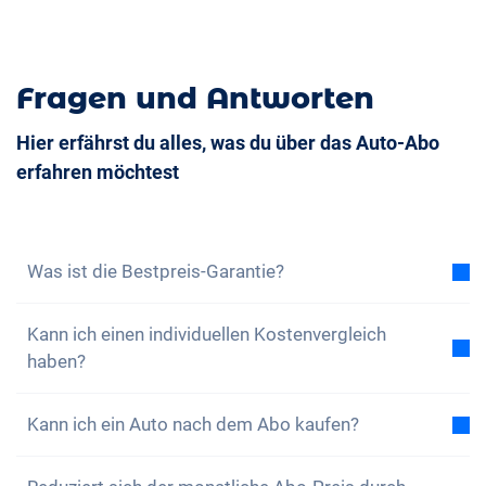
Fragen und Antworten
Hier erfährst du alles, was du über das Auto-Abo
erfahren möchtest
Was ist die Bestpreis-Garantie?
Mit der Bestpreis-Garantie versichern wir dir, dass
Kann ich einen individuellen Kostenvergleich
die Gesamtkosten des Auto-Abos tiefer sind als die
haben?
Gesamtkosten eines Leasing bei gleichen
Rahmenbedingungen. Findest du eine günstigere
Ja, zu jedem unserer Modelle findest du einen
Leasingofferte, dann profitierst du von einer
Kann ich ein Auto nach dem Abo kaufen?
beispielhaften Gesamtkostenvergleich zwischen
Vergünstigung auf dein Abo.
Erfahre hier mehr.
dem Auto-Abo und einem Leasing. Gerne kannst du
Ja, ein Kauf, also eine nahtlose Übernahme, ist