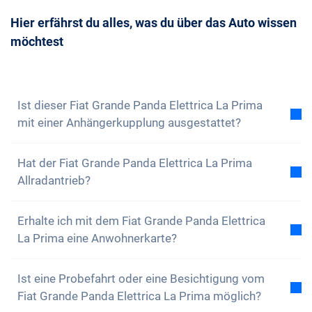
wenige Fahrzeuge verfügbar sind. So hast du die
und sollte gut überlegt sein. Selbstverständlich
Möglichkeit, dein Wunschfahrzeug noch rechtzeitig
Hier erfährst du alles, was du über das Auto wissen
kannst du uns immer
kontaktieren
und einen
zu buchen.
möchtest
Beratungstermin mit uns vereinbaren. Wir
beantworten dir gerne all deine Fragen. Du kannst
auch unseren
Newsletter abonnieren
, um keine
Neuigkeiten und Sonderangebote zu verpassen
Ist dieser Fiat Grande Panda Elettrica La Prima
mit einer Anhängerkupplung ausgestattet?
Nein, der Fiat Grande Panda Elettrica La Prima ist
Hat der Fiat Grande Panda Elettrica La Prima
nicht mit einer Anhängerkupplung ausgestattet. Du
Allradantrieb?
hast aber die Option, diese selbstständig
anzubringen.
Nein, der Fiat Grande Panda Elettrica La Prima
Erhalte ich mit dem Fiat Grande Panda Elettrica
verfügt über keinen Allradantrieb. Das Auto ist aber
La Prima eine Anwohnerkarte?
dennoch bestens ausgestattet.
Natürlich, dein Carvolution-Auto ist in deinem
Ist eine Probefahrt oder eine Besichtigung vom
Wohnkanton eingelöst. Daher ist es kein Problem
Fiat Grande Panda Elettrica La Prima möglich?
eine Anwohnerkarte zu erhalten.