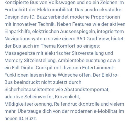
Beheizbare Frontscheibe
konzipierte Bus von Volkswagen und so ein Zeichen im
Licht- und Regensensor
Apple Car Play
Müdigkeitserkennung
Fortschritt der Elektromobilität. Das ausdrucksstarke
Elektrische Sitzverstellung
Aussenspiegel automatisch abblendend
Android Auto
Design des ID. Buzz verbindet moderne Proportionen
Alarmanlage
2-Zonen Klimaautomatik
Aussenspiegel elektrisch verstellbar
Touchscreen
mit innovativer Technik. Neben Features wie der aktiven
Reifendruckkontrolle
Keyless Entry & Go
Innenspiegel automatisch abblendend
Einparkhilfe, elektrischen Aussenspiegeln, integriertem
Wireless Charging
Sitzheizung vorne
Navigationssystem sowie einem 360 Grad View, bietet
20 Zoll Alufelgen
Full Digital Cockpit
der Bus auch im Thema Komfort so einiges:
Sitze Stoff
USB-C Schnittstelle
Massagesitze mit elektrischer Sitzverstellung und
Memory Sitzeinstellung
Memory Sitzeinstellung, Ambientebeleuchtung sowie
Getönte Scheiben
ein Full Digital Cockpit mit diversen Entertainment-
Ambientbeleuchtung
Funktionen lassen keine Wünsche offen. Der Elektro-
Bus beeindruckt nicht zuletzt durch
Lenkradheizung
Sicherheitsassistenten wie Abstandstempomat,
Mittelarmlehne für Vordersitze
adaptive Scheinwerfer, Kurvenlicht,
360 Grad Kamera
Müdigkeitserkennung, Reifendruckkontrolle und vielem
mehr. Überzeuge dich von der modernen e-Mobilität im
Umklappbare Sitze
neuen ID. Buzz.
Massagesitze