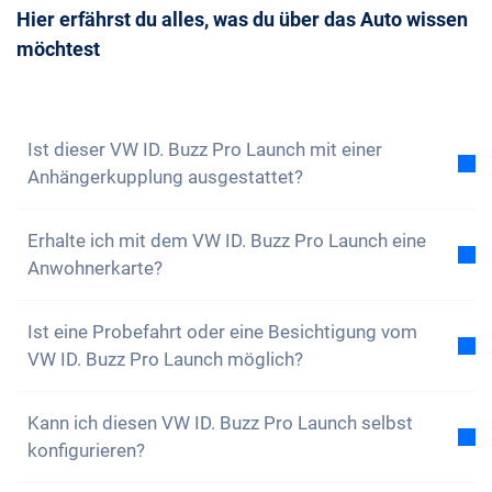
Möglichkeit, dein Wunschfahrzeug noch rechtzeitig
Hier erfährst du alles, was du über das Auto wissen
kannst du uns immer
kontaktieren
und einen
zu buchen.
möchtest
Beratungstermin mit uns vereinbaren. Wir
beantworten dir gerne all deine Fragen. Du kannst
auch unseren
Newsletter abonnieren
, um keine
Neuigkeiten und Sonderangebote zu verpassen
Ist dieser VW ID. Buzz Pro Launch mit einer
Anhängerkupplung ausgestattet?
Nein, der VW ID. Buzz Pro Launch ist nicht mit einer
Erhalte ich mit dem VW ID. Buzz Pro Launch eine
Anhängerkupplung ausgestattet. Du hast aber die
Anwohnerkarte?
Option, diese selbstständig anzubringen.
Natürlich, dein Carvolution-Auto ist in deinem
Ist eine Probefahrt oder eine Besichtigung vom
Wohnkanton eingelöst. Daher ist es kein Problem
VW ID. Buzz Pro Launch möglich?
eine Anwohnerkarte zu erhalten.
Ja, grundsätzlich kannst du unsere Autos gerne
Kann ich diesen VW ID. Buzz Pro Launch selbst
anschauen und Probe fahren. Je nach Modell kann
konfigurieren?
es jedoch sein, dass sich das Fahrzeug gerade in
Produktion, auf dem Transportweg oder bei einem