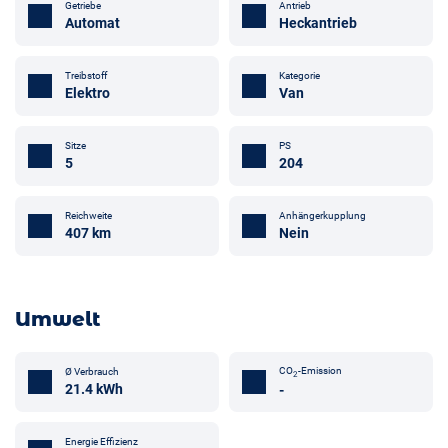
Getriebe
Antrieb
Automat
Heckantrieb
Treibstoff
Kategorie
Elektro
Van
Sitze
PS
5
204
Anhängerkupplung
Reichweite
Nein
407 km
Umwelt
CO
-Emission
Ø Verbrauch
2
21.4 kWh
-
Energie Effizienz