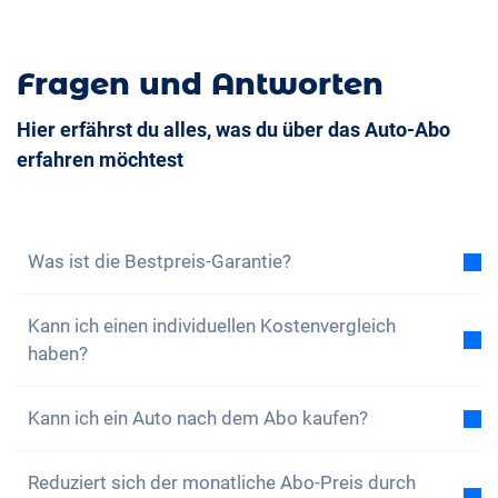
Fragen und Antworten
Hier erfährst du alles, was du über das Auto-Abo
erfahren möchtest
Was ist die Bestpreis-Garantie?
Mit der Bestpreis-Garantie versichern wir dir, dass
Kann ich einen individuellen Kostenvergleich
die Gesamtkosten des Auto-Abos tiefer sind als die
haben?
Gesamtkosten eines Leasing bei gleichen
Rahmenbedingungen. Findest du eine günstigere
Ja, zu jedem unserer Modelle findest du einen
Leasingofferte, dann profitierst du von einer
Kann ich ein Auto nach dem Abo kaufen?
beispielhaften Gesamtkostenvergleich zwischen
Vergünstigung auf dein Abo.
Erfahre hier mehr.
dem Auto-Abo und einem Leasing. Gerne kannst du
Ja, ein Kauf, also eine nahtlose Übernahme, ist
das Abo auch nach deinen Wünschen konfigurieren
Reduziert sich der monatliche Abo-Preis durch
möglich. Wenn du während deiner Abo-Zeit merkst,