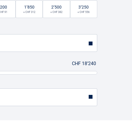
’200
1’850
2’500
3’250
CHF 91
+ CHF 312
+ CHF 382
+ CHF 556
CHF 18’240