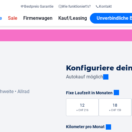
💸
Bestpreis Garantie
🤔
Wie funktioniert’s?
📞
Kontakt
e
Sale
Firmenwagen
Kauf/Leasing
Unverbindliche 
Konfiguriere dei
Autokauf möglich
chweite
•
Allrad
Fixe Laufzeit in Monaten
12
18
+ CHF 216
+ CHF 159
Kilometer pro Monat