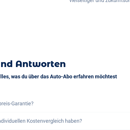
vielseitiger und zukunftsor
und Antworten
alles, was du über das Auto-Abo erfahren möchtest
preis-Garantie?
s-Garantie versichern wir dir, dass die Gesamtkosten des
ndividuellen Kostenvergleich haben?
samtkosten eines Leasing bei gleichen Rahmenbedingung