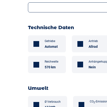
Technische Daten
Getriebe
Antrieb
Automat
Allrad
Anhängerkup
Reichweite
Nein
570 km
Umwelt
CO
-Emissio
Ø Verbrauch
2