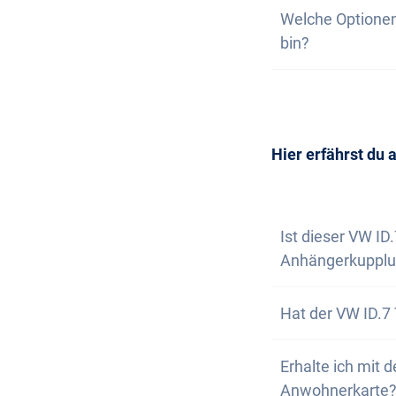
Auf unserer Webs
Welche Optionen
wir nicht garant
deine unverbindl
bin?
dich, wenn nur n
Wunschfahrzeug 
Die Anschaffung 
Selbstverständl
vereinbaren. Wir
Newsletter abon
Hier erfährst du 
Ist dieser VW ID
Anhängerkupplu
Nein, der VW ID.
Hat der VW ID.7 
aber die Option,
Ja, der VW ID.7 
Erhalte ich mit 
unwegsamen Gel
Anwohnerkarte