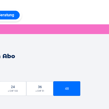
Beratung
n Abo
24
36
48
+ CHF 103
+ CHF 51