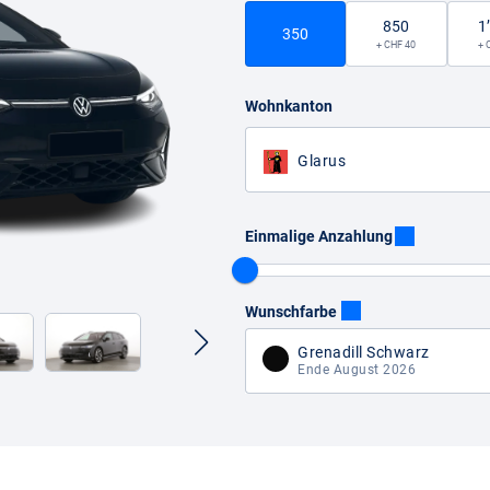
850
1
350
+ CHF 40
+ 
Wohnkanton
Glarus
Einmalige Anzahlung
Wunschfarbe
Grenadill Schwarz
Ende August 2026