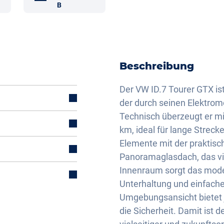
B
Beschreibung
Der VW ID.7 Tourer GTX ist
der durch seinen Elektrom
Technisch überzeugt er mi
km, ideal für lange Streck
Elemente mit der praktis
Panoramaglasdach, das vie
mal)
Innenraum sorgt das mode
Unterhaltung und einfache
Umgebungsansicht bietet j
die Sicherheit. Damit ist d