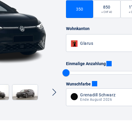
850
1
350
+ CHF 40
+ 
Wohnkanton
Glarus
Einmalige Anzahlung
Wunschfarbe
Grenadill Schwarz
Ende August 2026