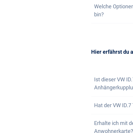
Auf unserer Webs
Welche Optionen
wir nicht garant
deine unverbindl
bin?
dich, wenn nur n
Wunschfahrzeug 
Die Anschaffung 
Selbstverständl
vereinbaren. Wir
Newsletter abon
Hier erfährst du 
Ist dieser VW ID
Anhängerkupplu
Nein, der VW ID.
Hat der VW ID.7 
aber die Option,
Ja, der VW ID.7 
Erhalte ich mit 
unwegsamen Gel
Anwohnerkarte