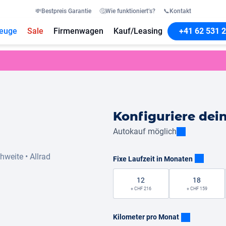
💸
Bestpreis Garantie
🤔
Wie funktioniert’s?
📞
Kontakt
euge
Sale
Firmenwagen
Kauf/Leasing
+41 62 531 2
Konfiguriere dei
Autokauf möglich
chweite
•
Allrad
Fixe Laufzeit in Monaten
12
18
+ CHF 216
+ CHF 159
Kilometer pro Monat