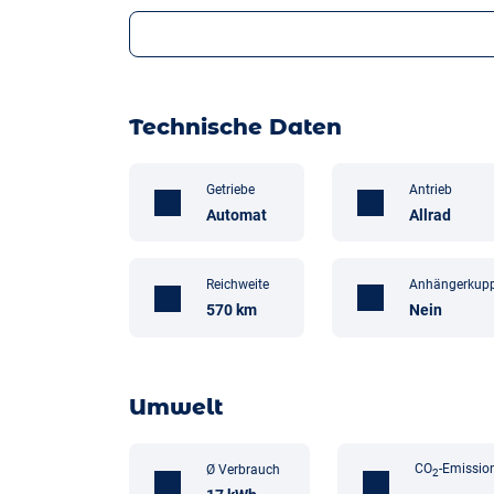
Technische Daten
Getriebe
Antrieb
Automat
Allrad
Anhängerkup
Reichweite
Nein
570 km
Umwelt
CO
-Emissio
Ø Verbrauch
2