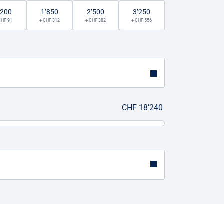
’200
1’850
2’500
3’250
CHF 91
+ CHF 312
+ CHF 382
+ CHF 556
CHF 18’240