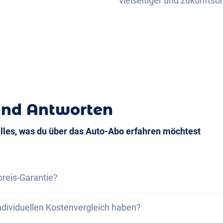
vielseitiger und zukunftsor
und Antworten
alles, was du über das Auto-Abo erfahren möchtest
preis-Garantie?
s-Garantie versichern wir dir, dass die Gesamtkosten des
ndividuellen Kostenvergleich haben?
samtkosten eines Leasing bei gleichen Rahmenbedingung