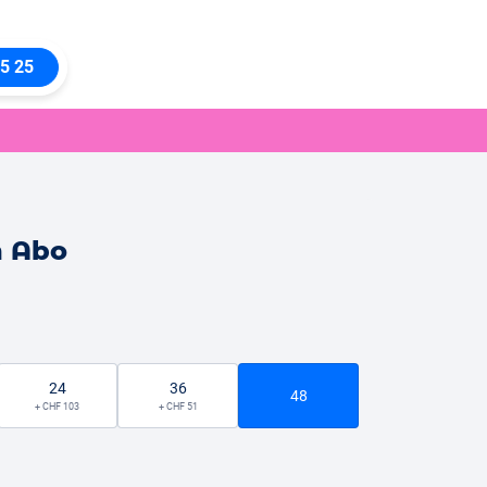
5 25
n Abo
24
36
48
+ CHF 103
+ CHF 51