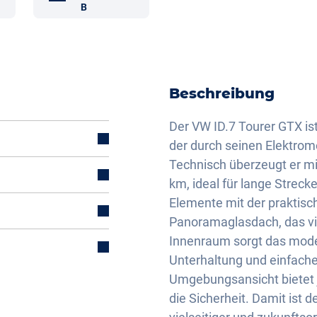
B
Beschreibung
Der VW ID.7 Tourer GTX ist
der durch seinen Elektrom
Technisch überzeugt er mi
km, ideal für lange Streck
Elemente mit der praktis
Panoramaglasdach, das vie
mal)
Innenraum sorgt das mode
Unterhaltung und einfache
Umgebungsansicht bietet j
die Sicherheit. Damit ist d