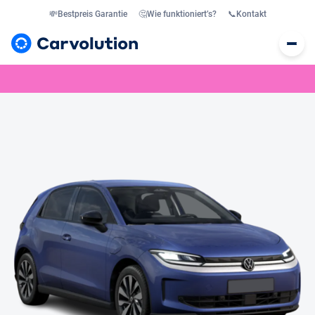
💸
Bestpreis Garantie
🤔
Wie funktioniert’s?
📞
Kontakt