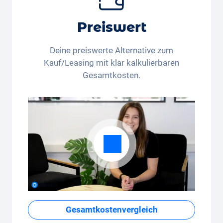
Flexible monatliche Kilometer
Ob Wenigfahrer mit 350 Kilometer pro
Preiswert
Monat, oder Vielfahrer mit 3’250 Kilometern
pro Monat - das Kilometerpaket lässt sich
Deine preiswerte Alternative zum
bequem in der App anpassen.
Kauf/Leasing mit klar kalkulierbaren
Gesamtkosten.
Gesamtkostenvergleich