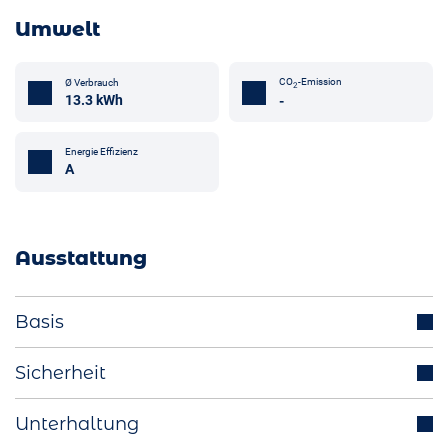
Umwelt
CO
-Emission
Ø Verbrauch
2
13.3 kWh
-
Energie Effizienz
A
Ausstattung
Basis
Parksensoren (v/h)
Sicherheit
Scheinwerfer LED
Abstandstempomat
Unterhaltung
Aussenspiegel elektrisch einklappbar
Spurhalteassistent