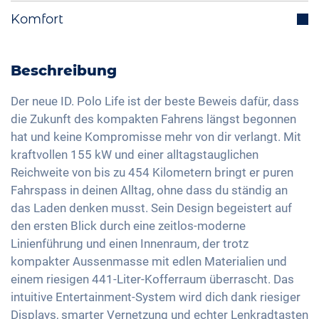
Multifunktionslenkrad
Integriertes Navigationssystem
Komfort
Isofix
Fahrmodiauswahl (z.B. Eco, Sport, Normal)
Bluetooth-Schnittstelle
Verkehrszeichenerkennung
Rückfahrkamera
Ladekabel Mode 3 Typ 2
DAB+ Radio
Fernlichtassistent
2-Zonen Klimaautomatik
Beschreibung
LED-Rückleuchten
Freisprechanlage
Geschwindigkeitsbegrenzer
Keyless Entry & Go
Aussenspiegel elektrisch verstellbar
Sprachsteuerung
Der neue ID. Polo Life ist der beste Beweis dafür, dass
Müdigkeitserkennung
Sitzheizung vorne
die Zukunft des kompakten Fahrens längst begonnen
Innenspiegel automatisch abblendend
Apple Car Play
Reifendruckkontrolle
hat und keine Kompromisse mehr von dir verlangt. Mit
Sitze Stoff
Regensensor
Android Auto
kraftvollen 155 kW und einer alltagstauglichen
Notbremsassistent
Sportsitze
17 Zoll Alufelgen
Touchscreen
Reichweite von bis zu 454 Kilometern bringt er puren
Fussgängererkennung
Getönte Scheiben
Fahrspass in deinen Alltag, ohne dass du ständig an
Wireless Charging
Spurwechselassistent
Lenkradheizung
das Laden denken musst. Sein Design begeistert auf
Full Digital Cockpit
den ersten Blick durch eine zeitlos-moderne
Standklimatisierung
USB-C Schnittstelle
Linienführung und einen Innenraum, der trotz
Mittelarmlehne für Vordersitze
kompakter Aussenmasse mit edlen Materialien und
Standheizung
einem riesigen 441-Liter-Kofferraum überrascht. Das
Umklappbare Sitze
intuitive Entertainment-System wird dich dank riesiger
Displays, smarter Vernetzung und echter Lenkradtasten