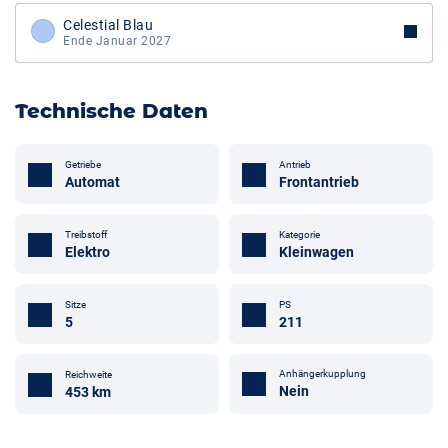
Celestial Blau
Ende Januar 2027
Technische Daten
Getriebe
Antrieb
Automat
Frontantrieb
Treibstoff
Kategorie
Elektro
Kleinwagen
Sitze
PS
5
211
Anhängerkupplung
Reichweite
Nein
453 km