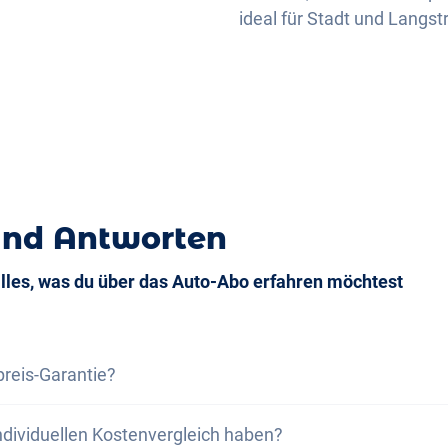
ideal für Stadt und Langst
und Antworten
alles, was du über das Auto-Abo erfahren möchtest
preis-Garantie?
s-Garantie versichern wir dir, dass die Gesamtkosten des
ndividuellen Kostenvergleich haben?
samtkosten eines Leasing bei gleichen Rahmenbedingung