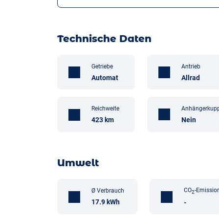
Technische Daten
Getriebe
Antrieb
Automat
Allrad
Anhängerkup
Reichweite
Nein
423 km
Umwelt
CO
-Emissio
Ø Verbrauch
2
17.9 kWh
-