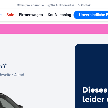
💸
Bestpreis Garantie
🤔
Wie funktioniert’s?
📞
Kontakt
e
Sale
Firmenwagen
Kauf/Leasing
Unverbindliche 
rt
chweite
•
Allrad
Dieses
leider