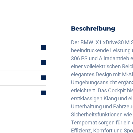
Beschreibung
Der BMW iX1 xDrive30 M Sp
beeindruckende Leistung 
306 PS und Allradantrieb 
einer vollelektrischen Rei
elegantes Design mit M-Ak
Umgebungsansicht ergänzt
mal)
erleichtert. Das Cockpit 
erstklassigen Klang und e
Unterhaltung und Fahrzeug
Sicherheitsfunktionen wie
Tempomat sorgen für ein e
d
Effizienz, Komfort und Sp