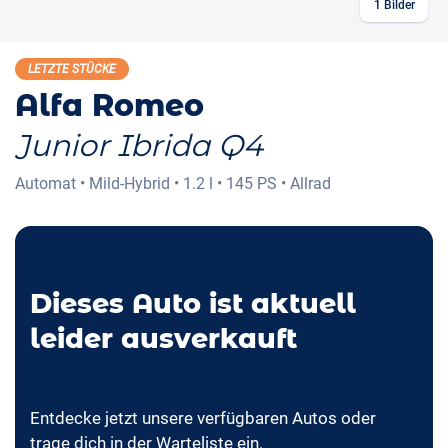
1
Bilder
LETZTE STÜCKE
Alfa Romeo
Junior Ibrida Q4
Automat
•
Mild-Hybrid
•
1.2 l
•
145 PS
•
Allrad
Dieses Auto ist aktuell
leider ausverkauft
Entdecke jetzt unsere verfügbaren Autos oder
trage dich in der Warteliste ein.