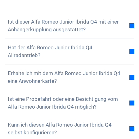
beantworten dir gerne all deine Fragen. Du kannst
auch unseren
Newsletter abonnieren
, um keine
Neuigkeiten und Sonderangebote zu verpassen
Ist dieser Alfa Romeo Junior Ibrida Q4 mit einer
Anhängerkupplung ausgestattet?
Nein, der Alfa Romeo Junior Ibrida Q4 ist nicht mit
Hat der Alfa Romeo Junior Ibrida Q4
einer Anhängerkupplung ausgestattet. Du hast aber
Allradantrieb?
die Option, diese selbstständig anzubringen.
Ja, der Alfa Romeo Junior Ibrida Q4 hat
Erhalte ich mit dem Alfa Romeo Junior Ibrida Q4
Allradantrieb. Du wirst keine Probleme haben, auf
eine Anwohnerkarte?
unwegsamen Gelände zu fahren.
Natürlich, dein Carvolution-Auto ist in deinem
Ist eine Probefahrt oder eine Besichtigung vom
Wohnkanton eingelöst. Daher ist es kein Problem
Alfa Romeo Junior Ibrida Q4 möglich?
eine Anwohnerkarte zu erhalten.
Ja, grundsätzlich kannst du unsere Autos gerne
Kann ich diesen Alfa Romeo Junior Ibrida Q4
anschauen und Probe fahren. Je nach Modell kann
selbst konfigurieren?
es jedoch sein, dass sich das Fahrzeug gerade in