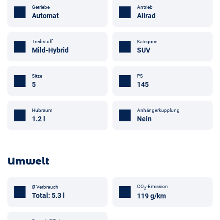
Getriebe
Antrieb
Automat
Allrad
Treibstoff
Kategorie
Mild-Hybrid
SUV
Sitze
PS
5
145
Anhängerkupplung
Hubraum
Nein
1.2 l
Umwelt
CO
-Emission
Ø Verbrauch
2
Total: 5.3 l
119 g/km