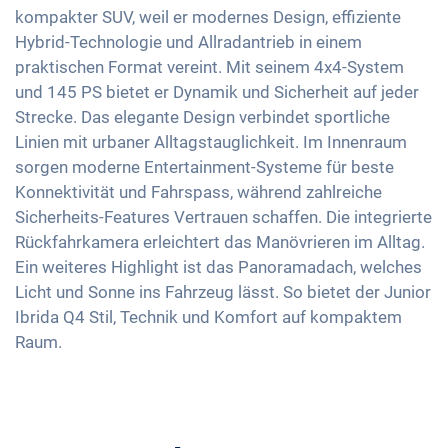
Müdigkeitserkennung
Elektrische Sitzverstellung
kompakter SUV, weil er modernes Design, effiziente
Innenspiegel automatisch abblendend
Apple Car Play
Reifendruckkontrolle
Hybrid-Technologie und Allradantrieb in einem
Klimaautomatik
18 Zoll Alufelgen
Android Auto
praktischen Format vereint. Mit seinem 4x4-System
Notbremsassistent
Keyless Entry & Go
Scheinwerfer Matrix-LED
Touchscreen
und 145 PS bietet er Dynamik und Sicherheit auf jeder
Fussgängererkennung
Sitzheizung vorne
Strecke. Das elegante Design verbindet sportliche
Wireless Charging
Sitze Teil-Leder
Linien mit urbaner Alltagstauglichkeit. Im Innenraum
Full Digital Cockpit
sorgen moderne Entertainment-Systeme für beste
Getönte Scheiben
Konnektivität und Fahrspass, während zahlreiche
Ambientbeleuchtung
Sicherheits-Features Vertrauen schaffen. Die integrierte
Mittelarmlehne für Vordersitze
Rückfahrkamera erleichtert das Manövrieren im Alltag.
Umklappbare Sitze
Ein weiteres Highlight ist das Panoramadach, welches
Licht und Sonne ins Fahrzeug lässt. So bietet der Junior
Massagesitze
Ibrida Q4 Stil, Technik und Komfort auf kompaktem
Raum.