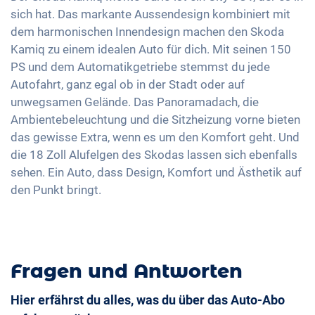
Keyless Entry & Go
sich hat. Das markante Aussendesign kombiniert mit
18 Zoll Alufelgen
USB-C Schnittstelle
dem harmonischen Innendesign machen den Skoda
Sitzheizung vorne
Kamiq zu einem idealen Auto für dich. Mit seinen 150
Sitze Stoff
PS und dem Automatikgetriebe stemmst du jede
Ambientbeleuchtung
Autofahrt, ganz egal ob in der Stadt oder auf
Berganfahrhilfe
unwegsamen Gelände. Das Panoramadach, die
Ambientebeleuchtung und die Sitzheizung vorne bieten
Umklappbare Sitze
das gewisse Extra, wenn es um den Komfort geht. Und
Dachreling
die 18 Zoll Alufelgen des Skodas lassen sich ebenfalls
sehen. Ein Auto, dass Design, Komfort und Ästhetik auf
den Punkt bringt.
Fragen und Antworten
Hier erfährst du alles, was du über das Auto-Abo