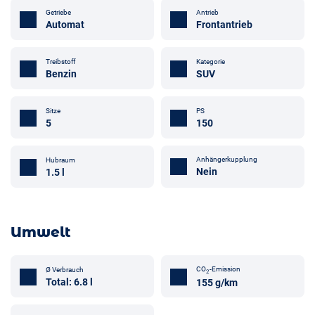
Getriebe
Antrieb
Automat
Frontantrieb
Treibstoff
Kategorie
Benzin
SUV
Sitze
PS
5
150
Anhängerkupplung
Hubraum
Nein
1.5 l
Umwelt
CO
-Emission
Ø Verbrauch
2
Total: 6.8 l
155 g/km