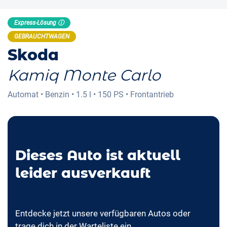
Express-Lösung ⓘ
GEBRAUCHTWAGEN
Skoda
Kamiq Monte Carlo
Automat
•
Benzin
•
1.5 l
•
150 PS
•
Frontantrieb
Dieses Auto ist aktuell
leider ausverkauft
Entdecke jetzt unsere verfügbaren Autos oder
trage dich in der Warteliste ein.