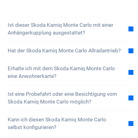
beantworten dir gerne all deine Fragen. Du kannst
auch unseren
Newsletter abonnieren
, um keine
Neuigkeiten und Sonderangebote zu verpassen
Ist dieser Skoda Kamiq Monte Carlo mit einer
Anhängerkupplung ausgestattet?
Nein, der Skoda Kamiq Monte Carlo ist nicht mit
Hat der Skoda Kamiq Monte Carlo Allradantrieb?
einer Anhängerkupplung ausgestattet. Du hast aber
die Option, diese selbstständig anzubringen.
Nein, der Skoda Kamiq Monte Carlo verfügt über
Erhalte ich mit dem Skoda Kamiq Monte Carlo
keinen Allradantrieb. Das Auto ist aber dennoch
eine Anwohnerkarte?
bestens ausgestattet.
Natürlich, dein Carvolution-Auto ist in deinem
Ist eine Probefahrt oder eine Besichtigung vom
Wohnkanton eingelöst. Daher ist es kein Problem
Skoda Kamiq Monte Carlo möglich?
eine Anwohnerkarte zu erhalten.
Ja, grundsätzlich kannst du unsere Autos gerne
Kann ich diesen Skoda Kamiq Monte Carlo
anschauen und Probe fahren. Je nach Modell kann
selbst konfigurieren?
es jedoch sein, dass sich das Fahrzeug gerade in
Produktion, auf dem Transportweg oder bei einem