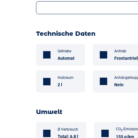
Technische Daten
Getriebe
Antrieb
Automat
Frontantrie
Anhängerkup
Hubraum
Nein
2 l
Umwelt
CO
-Emissio
Ø Verbrauch
2
Total: 6.8 l
155 g/km