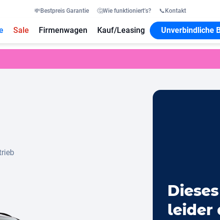
💸
Bestpreis Garantie
🤔
Wie funktioniert’s?
📞
Kontakt
e
Sale
Firmenwagen
Kauf/Leasing
Unverbindliche 
trieb
Dieses
leider