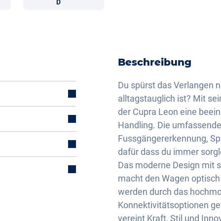
D
Beschreibung
Du spürst das Verlangen n
alltagstauglich ist? Mit s
der Cupra Leon eine beei
Handling. Die umfassende 
Fussgängererkennung, Spur
dafür dass du immer sorg
Das moderne Design mit s
macht den Wagen optisch 
werden durch das hochmo
Konnektivitätsoptionen ge
mal)
vereint Kraft, Stil und Inn