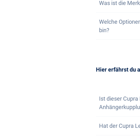
Was ist die Merk
Melde dich hier 
ausverkauft ist. 
Wunschmodell im 
Auf unserer Webs
Welche Optionen
wir nicht garant
deine unverbindl
bin?
dich, wenn nur n
Wunschfahrzeug 
Die Anschaffung 
Selbstverständl
vereinbaren. Wir
Newsletter abon
Hier erfährst du 
Ist dieser Cupra
Anhängerkupplu
Nein, der Cupra 
Hat der Cupra Le
hast aber die Op
Nein, der Cupra 