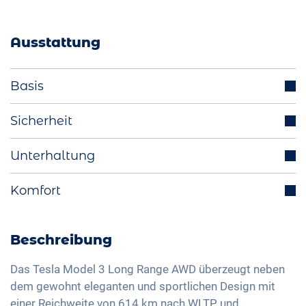
Ausstattung
Basis
Scheinwerfer LED
Sicherheit
Multifunktionslenkrad
Abstandstempomat
Unterhaltung
Ladekabel Mode 3 Typ 2
Totwinkelassistent
LED-Rückleuchten
Integriertes Navigationssystem
Komfort
Spurhalteassistent
Aussenspiegel elektrisch verstellbar
Bluetooth-Schnittstelle
Isofix
Rückfahrkamera
19 Zoll Alufelgen
DAB+ Radio
Verkehrszeichenerkennung
Panoramadach
Beschreibung
Freisprechanlage
Fernlichtassistent
Elektrische Sitzverstellung
Sprachsteuerung
Das Tesla Model 3 Long Range AWD überzeugt neben
Seitenairbags hinten
Klimaautomatik
dem gewohnt eleganten und sportlichen Design mit
USB-Schnittstelle
Reifendruckkontrolle
einer Reichweite von 614 km nach WLTP und
2-Zonen Klimaautomatik