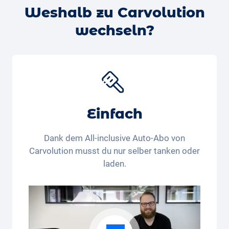
Weshalb zu Carvolution
einen kostenlosen Termin für eine
Probefahrt mit
deinem Wunschauto buchen
– wir klären dann die
wechseln?
Verfügbarkeit und melden uns bei dir.
Einfach
Dank dem All-inclusive Auto-Abo von
Carvolution musst du nur selber tanken oder
laden.