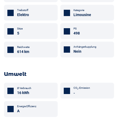
Treibstoff
Kategorie
Elektro
Limousine
Sitze
PS
5
498
Anhängerkupplung
Reichweite
Nein
614 km
Umwelt
CO
-Emission
Ø Verbrauch
2
16 kWh
-
Energie Effizienz
A