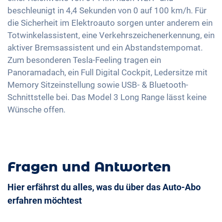
Touchscreen
beschleunigt in 4,4 Sekunden von 0 auf 100 km/h. Für
Keyless Entry & Go
Wireless Charging
die Sicherheit im Elektroauto sorgen unter anderem ein
Sitzheizung vorne
Totwinkelassistent, eine Verkehrszeichenerkennung, ein
Full Digital Cockpit
Ledersitze
aktiver Bremsassistent und ein Abstandstempomat.
Zum besonderen Tesla-Feeling tragen ein
Memory Sitzeinstellung
Panoramadach, ein Full Digital Cockpit, Ledersitze mit
Lenkradheizung
Memory Sitzeinstellung sowie USB- & Bluetooth-
Standklimatisierung
Schnittstelle bei. Das Model 3 Long Range lässt keine
360 Grad Kamera
Wünsche offen.
Fragen und Antworten
Hier erfährst du alles, was du über das Auto-Abo
erfahren möchtest