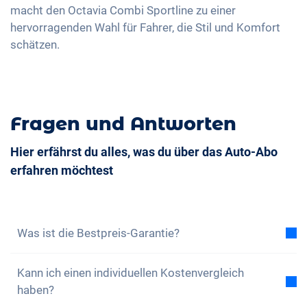
macht den Octavia Combi Sportline zu einer
hervorragenden Wahl für Fahrer, die Stil und Komfort
schätzen.
Fragen und Antworten
Hier erfährst du alles, was du über das Auto-Abo
erfahren möchtest
Was ist die Bestpreis-Garantie?
Mit der Bestpreis-Garantie versichern wir dir, dass
Kann ich einen individuellen Kostenvergleich
die Gesamtkosten des Auto-Abos tiefer sind als die
haben?
Gesamtkosten eines Leasing bei gleichen