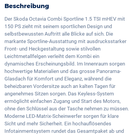
Kurvenlicht
Aktive Einparkhilfe
Beschreibung
LED-Rückleuchten
Freisprechanlage
Verkehrszeichenerkennung
Panoramadach
Licht- und Regensensor
Sprachsteuerung
Der Skoda Octavia Combi Sportline 1.5 TSI mHEV mit
Fernlichtassistent
2-Zonen Klimaautomatik
150 PS zieht mit seinem sportlichen Design und
Aussenspiegel elektrisch verstellbar
Apple Car Play
Müdigkeitserkennung
selbstbewussten Auftritt alle Blicke auf sich. Die
Keyless Entry & Go
Innenspiegel automatisch abblendend
Android Auto
markante Sportline-Ausstattung mit ausdrucksstarker
Alarmanlage
Sitzheizung vorne
18 Zoll Alufelgen
Touchscreen
Front- und Heckgestaltung sowie stilvollen
Reifendruckkontrolle
Sitze Teil-Leder
Scheinwerfer Matrix-LED
Leichtmetallfelgen verleiht dem Kombi ein
Wireless Charging
Notbremsassistent
Sportsitze
dynamisches Erscheinungsbild. Im Innenraum sorgen
Full Digital Cockpit
Fussgängererkennung
hochwertige Materialien und das grosse Panorama-
Getönte Scheiben
Navigation mittels Apple CarPlay / Android Auto
Glasdach für Komfort und Eleganz, während die
Ambientbeleuchtung
USB-C Schnittstelle
beheizbaren Vordersitze auch an kalten Tagen für
Mittelarmlehne für Vordersitze
angenehmes Sitzen sorgen. Das Keyless-System
360 Grad Kamera
ermöglicht einfachen Zugang und Start des Motors,
ohne den Schlüssel aus der Tasche nehmen zu müssen.
Berganfahrhilfe
Moderne LED-Matrix-Scheinwerfer sorgen für klare
Umklappbare Sitze
Sicht und mehr Sicherheit. Ein hochauflösendes
Dachreling
Infotainmentsystem rundet das Gesamtpaket ab und