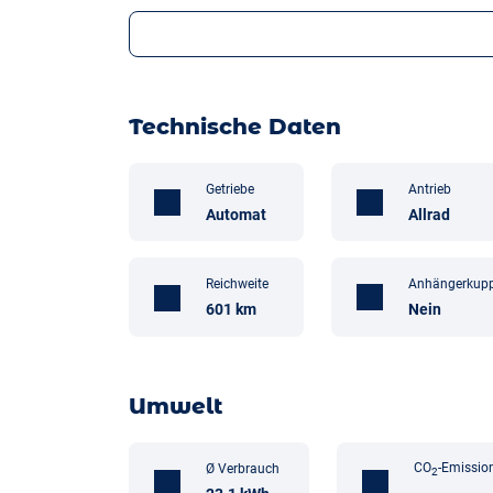
Technische Daten
Getriebe
Antrieb
Automat
Allrad
Anhängerkup
Reichweite
Nein
601 km
Umwelt
CO
-Emissio
Ø Verbrauch
2