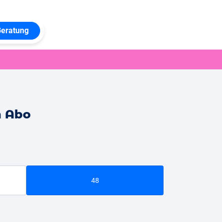
Beratung
n Abo
48