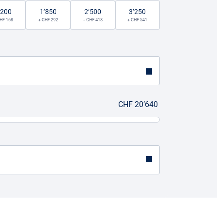
’200
1’850
2’500
3’250
HF 168
+ CHF 292
+ CHF 418
+ CHF 541
CHF 20’640