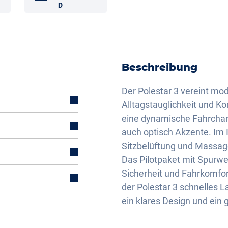
D
Beschreibung
Der Polestar 3 vereint mod
Alltagstauglichkeit und K
eine dynamische Fahrchara
auch optisch Akzente. Im
Sitzbelüftung und Massag
Das Pilotpaket mit Spurwec
mal)
Sicherheit und Fahrkomfor
der Polestar 3 schnelles L
ein klares Design und ei