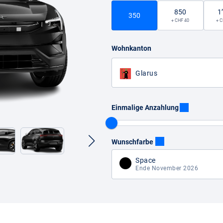
850
1
350
+ CHF 40
+ C
Wohnkanton
Glarus
Einmalige Anzahlung
Wunschfarbe
Space
Ende November 2026