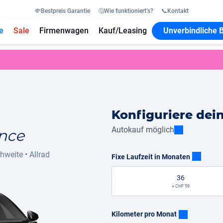
💸
Bestpreis Garantie
🤔
Wie funktioniert’s?
📞
Kontakt
e
Sale
Firmenwagen
Kauf/Leasing
Unverbindliche 
Konfiguriere dei
Autokauf möglich
nce
chweite
•
Allrad
Fixe Laufzeit in Monaten
36
+ CHF 59
Kilometer pro Monat