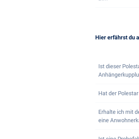
dich, wenn nur n
Wunschfahrzeug 
Die Anschaffung 
Selbstverständl
vereinbaren. Wir
Newsletter abon
Hier erfährst du 
Ist dieser Poles
Anhängerkupplu
Nein, der Poles
Hat der Polesta
ausgestattet. Du
Ja, der Polestar
Erhalte ich mit
auf unwegsamen
eine Anwohnerk
Natürlich, dein 
Ist eine Probefa