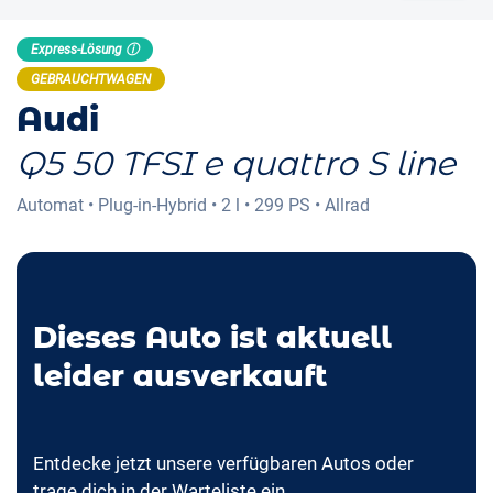
Express-Lösung ⓘ
GEBRAUCHTWAGEN
Audi
Q5 50 TFSI e quattro S line
Automat
•
Plug-in-Hybrid
•
2 l
•
299 PS
•
Allrad
Dieses Auto ist aktuell
leider ausverkauft
Entdecke jetzt unsere verfügbaren Autos oder
trage dich in der Warteliste ein.