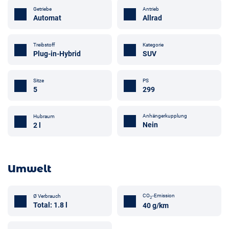
Getriebe
Antrieb
Automat
Allrad
Treibstoff
Kategorie
Plug-in-Hybrid
SUV
Sitze
PS
5
299
Anhängerkupplung
Hubraum
Nein
2 l
Umwelt
CO
-Emission
Ø Verbrauch
2
Total: 1.8 l
40 g/km