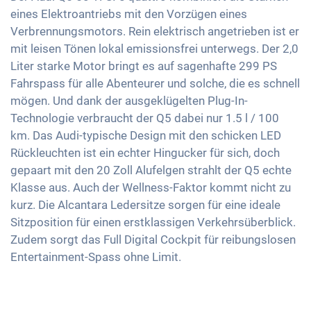
Fernlichtassistent
3-Zonen Klimaautomatik
eines Elektroantriebs mit den Vorzügen eines
Ladekabel Mode 3 Typ 2
USB-Schnittstelle
Müdigkeitserkennung
Verbrennungsmotors. Rein elektrisch angetrieben ist er
Keyless Entry & Go
LED-Rückleuchten
Apple Car Play
mit leisen Tönen lokal emissionsfrei unterwegs. Der 2,0
Reifendruckkontrolle
Sitzheizung vorne
Licht- und Regensensor
Android Auto
Liter starke Motor bringt es auf sagenhafte 299 PS
Sitze Alcantara
Aussenspiegel automatisch abblendend
Fahrspass für alle Abenteurer und solche, die es schnell
Touchscreen
Sportsitze
mögen. Und dank der ausgeklügelten Plug-In-
Aussenspiegel elektrisch verstellbar
Wireless Charging
Technologie verbraucht der Q5 dabei nur 1.5 l / 100
Getönte Scheiben
Innenspiegel automatisch abblendend
Full Digital Cockpit
km. Das Audi-typische Design mit den schicken LED
Ambientbeleuchtung
20 Zoll Alufelgen
Rückleuchten ist ein echter Hingucker für sich, doch
Standklimatisierung
gepaart mit den 20 Zoll Alufelgen strahlt der Q5 echte
Mittelarmlehne für Vordersitze
Klasse aus. Auch der Wellness-Faktor kommt nicht zu
kurz. Die Alcantara Ledersitze sorgen für eine ideale
Standheizung
Sitzposition für einen erstklassigen Verkehrsüberblick.
360 Grad Kamera
Zudem sorgt das Full Digital Cockpit für reibungslosen
Berganfahrhilfe
Entertainment-Spass ohne Limit.
Umklappbare Sitze
Dachreling