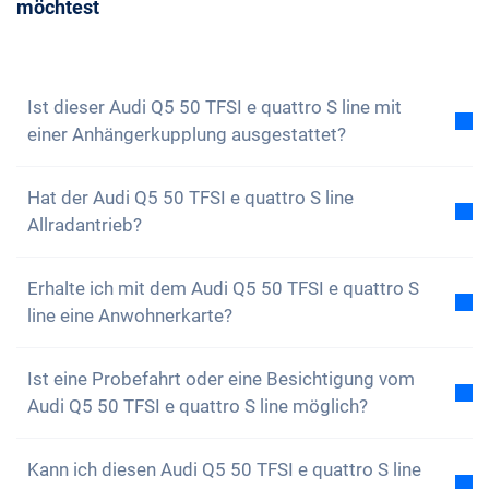
möchtest
Beratungstermin mit uns vereinbaren. Wir
beantworten dir gerne all deine Fragen. Du kannst
auch unseren
Newsletter abonnieren
, um keine
Neuigkeiten und Sonderangebote zu verpassen
Ist dieser Audi Q5 50 TFSI e quattro S line mit
einer Anhängerkupplung ausgestattet?
Nein, der Audi Q5 50 TFSI e quattro S line ist nicht
Hat der Audi Q5 50 TFSI e quattro S line
mit einer Anhängerkupplung ausgestattet. Du hast
Allradantrieb?
aber die Option, diese selbstständig anzubringen.
Ja, der Audi Q5 50 TFSI e quattro S line hat
Erhalte ich mit dem Audi Q5 50 TFSI e quattro S
Allradantrieb. Du wirst keine Probleme haben, auf
line eine Anwohnerkarte?
unwegsamen Gelände zu fahren.
Natürlich, dein Carvolution-Auto ist in deinem
Ist eine Probefahrt oder eine Besichtigung vom
Wohnkanton eingelöst. Daher ist es kein Problem
Audi Q5 50 TFSI e quattro S line möglich?
eine Anwohnerkarte zu erhalten.
Ja, grundsätzlich kannst du unsere Autos gerne
Kann ich diesen Audi Q5 50 TFSI e quattro S line
anschauen und Probe fahren. Je nach Modell kann