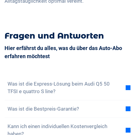
Alltagstauglichkeit optimal vereint.
Umklappbare Sitze
Dachreling
Massagesitze
Fragen und Antworten
Hier erfährst du alles, was du über das Auto-Abo
erfahren möchtest
Was ist die Express-Lösung beim Audi Q5 50
TFSI e quattro S line?
Express-Lösung bedeutet grundsätzlich, dass eine
Was ist die Bestpreis-Garantie?
Abholung
des Fahrzeugs bereits
ab 1 Tag nach
Zahlungseingang
oder eine
Lieferung
innerhalb
von
Mit der Bestpreis-Garantie versichern wir dir, dass
max. 7 Tagen
Kann ich einen individuellen Kostenvergleich
möglich ist.
die Gesamtkosten des Auto-Abos tiefer sind als die
haben?