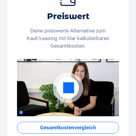
Flexible monatliche Kilometer
Ob Wenigfahrer mit 350 Kilometer pro
Preiswert
Monat, oder Vielfahrer mit 3’250 Kilometern
pro Monat - das Kilometerpaket lässt sich
Deine preiswerte Alternative zum
bequem in der App anpassen.
Kauf/Leasing mit klar kalkulierbaren
Gesamtkosten.
Gesamtkostenvergleich