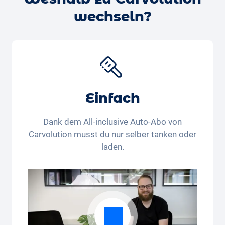
Spielzeugsets über Reisebuggies und Babytragen
wechseln?
bis zu Neugeborenenaufsätzen für diverse Produkte.
Mit dem Rabattcode “Carvolution 15” erhältst du
15% Rabatt auf den
Kindersitz “Joie Baby”
*. Kaufst
du noch, oder mietest du schon?
*Dieser Rabattcode ist nur für in der Schweiz und
Liechtenstein wohnhafte Personen gültig. Der
Einfach
Rechtsweg und die Barauszahlung sind
ausgeschlossen. Nicht kumulierbar und nur einmalig
Dank dem All-inclusive Auto-Abo von
anwendbar.
Carvolution musst du nur selber tanken oder
laden.