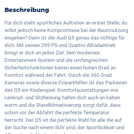
Fahrmodiauswahl (z.B. Eco, Sport, Normal)
DAB+ Radio
Verkehrszeichenerkennung
Panoramadach
Beschreibung
230V-Ladekabel für Haushaltssteckdose
Freisprechanlage
Head-Up Display
Elektrische Sitzverstellung
Ladekabel Mode 3 Typ 2
Soundsystem
Für dich steht sportliches Auftreten an erster Stelle, du
Fernlichtassistent
3-Zonen Klimaautomatik
willst jedoch keine Kompromisse bei der Raumnutzung
LED-Rückleuchten
USB-Schnittstelle
Reifendruckkontrolle
eingehen? Dann ist der Audi Q5 genau das richtige für
Keyless Entry & Go
Licht- und Regensensor
Apple Car Play
dich. Mit seinen 299 PS und Quattro Allradantrieb
Notbremsassistent
Sitzheizung vorne
Aussenspiegel automatisch abblendend
Android Auto
bringt er dich an jedes Ziel. Sein modernes
Fussgängererkennung
Sitze Teil-Leder
Aussenspiegel elektrisch verstellbar
Entertainment-System und die umfangreichen
Touchscreen
Sportsitze
Sicherheitsfunktionen bieten einen hohen Grad an
Innenspiegel automatisch abblendend
Wireless Charging
Komfort während der Fahrt. Durch die 360 Grad
Getönte Scheiben
20 Zoll Alufelgen
Full Digital Cockpit
Kameras sowie diverse Einparkhilfen ist das Parkieren
Ambientbeleuchtung
des Q5 ein Kinderspiel. Komfortausstattungen wie
Lenkradheizung
Lenkrad- und Sitzheizung halten dich auch an kalten
Standklimatisierung
warm und die Standklimatisierung sorgt dafür, dass
schon vor der Abfahrt die perfekte Temperatur
Mittelarmlehne für Vordersitze
herrscht. Der Q5 ist die perfekte Wahl für alle die auf
360 Grad Kamera
der Suche nach einem SUV sind, der Sportlichkeit und
Berganfahrhilfe