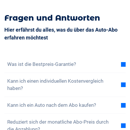
Fragen und Antworten
Hier erfährst du alles, was du über das Auto-Abo
erfahren möchtest
Was ist die Bestpreis-Garantie?
Mit der Bestpreis-Garantie versichern wir dir, dass
Kann ich einen individuellen Kostenvergleich
die Gesamtkosten des Auto-Abos tiefer sind als die
haben?
Gesamtkosten eines Leasing bei gleichen
Rahmenbedingungen. Findest du eine günstigere
Ja, zu jedem unserer Modelle findest du einen
Leasingofferte, dann profitierst du von einer
Kann ich ein Auto nach dem Abo kaufen?
beispielhaften Gesamtkostenvergleich zwischen
Vergünstigung auf dein Abo.
Erfahre hier mehr.
dem Auto-Abo und einem Leasing. Gerne kannst du
Ja, ein Kauf, also eine nahtlose Übernahme, ist
das Abo auch nach deinen Wünschen konfigurieren
Reduziert sich der monatliche Abo-Preis durch
möglich. Wenn du während deiner Abo-Zeit merkst,
und eigene Angaben zum Leasing einsenden. Wir
die Anzahlung?