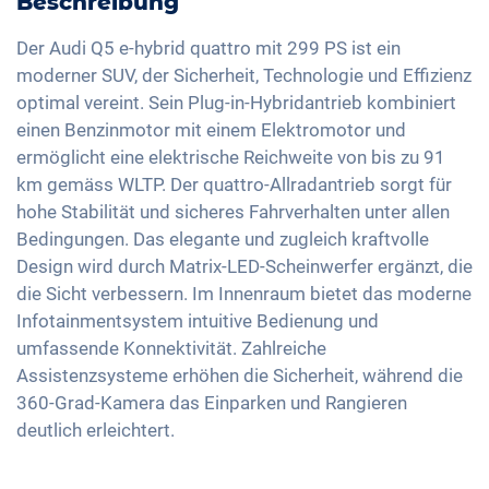
Beschreibung
Ladekabel Mode 3 Typ 2
Freisprechanlage
Verkehrszeichenerkennung
Elektrische Sitzverstellung
LED-Rückleuchten
Soundsystem
Der Audi Q5 e-hybrid quattro mit 299 PS ist ein
Fernlichtassistent
3-Zonen Klimaautomatik
moderner SUV, der Sicherheit, Technologie und Effizienz
Licht- und Regensensor
Sprachsteuerung
Müdigkeitserkennung
optimal vereint. Sein Plug-in-Hybridantrieb kombiniert
Keyless Entry & Go
Aussenspiegel automatisch abblendend
USB-Schnittstelle
einen Benzinmotor mit einem Elektromotor und
Reifendruckkontrolle
Sitzheizung vorne
Aussenspiegel elektrisch verstellbar
Apple Car Play
ermöglicht eine elektrische Reichweite von bis zu 91
Notbremsassistent
Sportsitze
Innenspiegel automatisch abblendend
km gemäss WLTP. Der quattro-Allradantrieb sorgt für
Android Auto
Fussgängererkennung
Getönte Scheiben
hohe Stabilität und sicheres Fahrverhalten unter allen
20 Zoll Alufelgen
Touchscreen
Spurwechselassistent
Bedingungen. Das elegante und zugleich kraftvolle
Ambientbeleuchtung
Scheinwerfer Matrix-LED
Wireless Charging
Design wird durch Matrix-LED-Scheinwerfer ergänzt, die
Standklimatisierung
Full Digital Cockpit
die Sicht verbessern. Im Innenraum bietet das moderne
Mittelarmlehne für Vordersitze
Infotainmentsystem intuitive Bedienung und
Beifahrerdisplay
360 Grad Kamera
umfassende Konnektivität. Zahlreiche
Assistenzsysteme erhöhen die Sicherheit, während die
Umklappbare Sitze
360-Grad-Kamera das Einparken und Rangieren
Dachreling
deutlich erleichtert.
Sitze Kunstleder