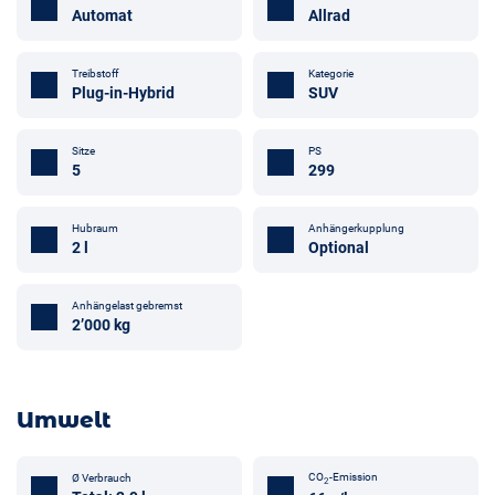
Automat
Allrad
Treibstoff
Kategorie
Plug-in-Hybrid
SUV
Sitze
PS
5
299
Hubraum
Anhängerkupplung
2 l
Optional
Anhängelast gebremst
2’000 kg
Umwelt
CO
-Emission
Ø Verbrauch
2