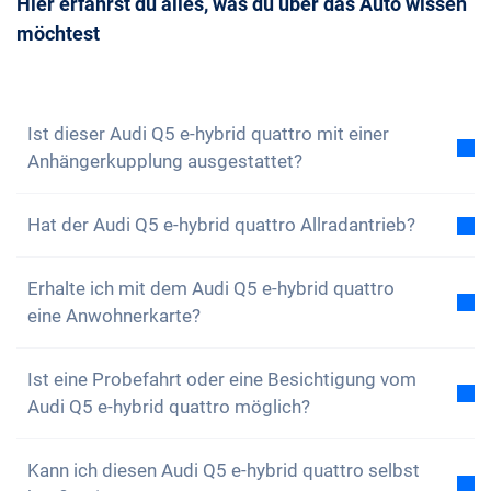
Hier erfährst du alles, was du über das Auto wissen
kannst du uns immer
kontaktieren
und einen
zu buchen.
möchtest
Beratungstermin mit uns vereinbaren. Wir
beantworten dir gerne all deine Fragen. Du kannst
auch unseren
Newsletter abonnieren
, um keine
Neuigkeiten und Sonderangebote zu verpassen
Ist dieser Audi Q5 e-hybrid quattro mit einer
Anhängerkupplung ausgestattet?
Ja, gegen einen kleinen Aufpreis kann der Audi Q5 e-
Hat der Audi Q5 e-hybrid quattro Allradantrieb?
hybrid quattro mit einer Anhängerkupplung
ausgestattet werden.
Ja, der Audi Q5 e-hybrid quattro hat Allradantrieb. Du
Erhalte ich mit dem Audi Q5 e-hybrid quattro
wirst keine Probleme haben, auf unwegsamen
eine Anwohnerkarte?
Gelände zu fahren.
Natürlich, dein Carvolution-Auto ist in deinem
Ist eine Probefahrt oder eine Besichtigung vom
Wohnkanton eingelöst. Daher ist es kein Problem
Audi Q5 e-hybrid quattro möglich?
eine Anwohnerkarte zu erhalten.
Ja, grundsätzlich kannst du unsere Autos gerne
Kann ich diesen Audi Q5 e-hybrid quattro selbst
anschauen und Probe fahren. Je nach Modell kann