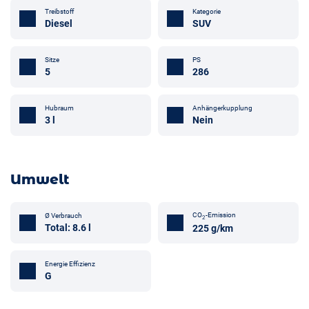
Treibstoff
Kategorie
Diesel
SUV
Sitze
PS
5
286
Anhängerkupplung
Hubraum
Nein
3 l
Umwelt
CO
-Emission
Ø Verbrauch
2
Total: 8.6 l
225 g/km
Energie Effizienz
G