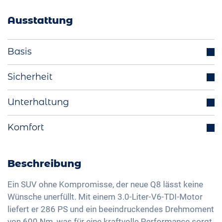
Ausstattung
Basis
Anhängerkupplung (optional)
Sicherheit
Parksensoren (v/h)
Abstandstempomat
Unterhaltung
Start-Stop Funktion
Totwinkelassistent
Aussenspiegel elektrisch einklappbar
Integriertes Navigationssystem
Komfort
Spurhalteassistent
Multifunktionslenkrad
Bluetooth-Schnittstelle
Isofix
Elektrische Heckklappe
Fahrmodiauswahl (z.B. Eco, Sport, Normal)
DAB+ Radio
Kurvenlicht
Aktive Einparkhilfe
Beschreibung
LED-Rückleuchten
Freisprechanlage
Verkehrszeichenerkennung
Panoramadach
Licht- und Regensensor
Soundsystem
Ein SUV ohne Kompromisse, der neue Q8 lässt keine
Head-Up Display
Keyless Entry & Go
Wünsche unerfüllt. Mit einem 3.0-Liter-V6-TDI-Motor
Aussenspiegel automatisch abblendend
Sprachsteuerung
Fernlichtassistent
liefert er 286 PS und ein beeindruckendes Drehmoment
Sitzheizung (v/h)
Aussenspiegel elektrisch verstellbar
USB-Schnittstelle
von 600 Nm, was für eine kraftvolle Performance sorgt.