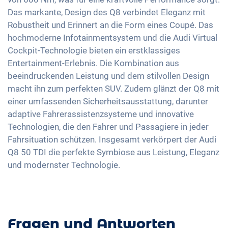
Müdigkeitserkennung
Ledersitze
Innenspiegel automatisch abblendend
Apple Car Play
Das markante, Design des Q8 verbindet Eleganz mit
Alarmanlage
Sportsitze
22 Zoll Alufelgen
Robustheit und Erinnert an die Form eines Coupé. Das
Android Auto
Reifendruckkontrolle
Memory Sitzeinstellung
hochmoderne Infotainmentsystem und die Audi Virtual
Scheinwerfer Laserlicht
Touchscreen
Notbremsassistent
Cockpit-Technologie bieten ein erstklassiges
Getönte Scheiben
Wireless Charging
Entertainment-Erlebnis. Die Kombination aus
Fussgängererkennung
Ambientbeleuchtung
Full Digital Cockpit
beeindruckenden Leistung und dem stilvollen Design
Lenkradheizung
macht ihn zum perfekten SUV. Zudem glänzt der Q8 mit
WLAN Hotspot
Luftfederung
einer umfassenden Sicherheitsausstattung, darunter
adaptive Fahrerassistenzsysteme und innovative
Mittelarmlehne für Vordersitze
Technologien, die den Fahrer und Passagiere in jeder
Sitzbelüftung
Fahrsituation schützen. Insgesamt verkörpert der Audi
360 Grad Kamera
Q8 50 TDI die perfekte Symbiose aus Leistung, Eleganz
und modernster Technologie.
Berganfahrhilfe
Umklappbare Sitze
Dachreling
Massagesitze
Fragen und Antworten