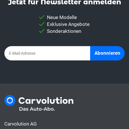
Jetzt für News­letter anmelden
individuellen Vergleich machen kannst.
Wichtig:
Vergleiche niemals direkt eine
Neue Modelle
Leasingrate mit dem Auto-Abo. Denn im
Exklusive Angebote
Abo-Abo sind alles Kosten rund ums Auto
Sonderaktionen
bereits inbegriffen, die Leasingrate hingegen
deckt meist nur die Finanzierung.
Abonnieren
Carvolution AG