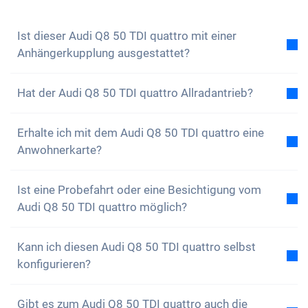
auch unseren
Newsletter abonnieren
, um keine
Neuigkeiten und Sonderangebote zu verpassen
Ist dieser Audi Q8 50 TDI quattro mit einer
Anhängerkupplung ausgestattet?
Nein, der Audi Q8 50 TDI quattro ist nicht mit einer
Hat der Audi Q8 50 TDI quattro Allradantrieb?
Anhängerkupplung ausgestattet. Du hast aber die
Option, diese selbstständig anzubringen.
Ja, der Audi Q8 50 TDI quattro hat Allradantrieb. Du
Erhalte ich mit dem Audi Q8 50 TDI quattro eine
wirst keine Probleme haben, auf unwegsamen
Anwohnerkarte?
Gelände zu fahren.
Natürlich, dein Carvolution-Auto ist in deinem
Ist eine Probefahrt oder eine Besichtigung vom
Wohnkanton eingelöst. Daher ist es kein Problem
Audi Q8 50 TDI quattro möglich?
eine Anwohnerkarte zu erhalten.
Ja, grundsätzlich kannst du unsere Autos gerne
Kann ich diesen Audi Q8 50 TDI quattro selbst
anschauen und Probe fahren. Je nach Modell kann
konfigurieren?
es jedoch sein, dass sich das Fahrzeug gerade in
Produktion, auf dem Transportweg oder bei einem
Das ist leider nicht möglich. Der Audi Q8 50 TDI
unserer externen Partner befindet.
Gibt es zum Audi Q8 50 TDI quattro auch die