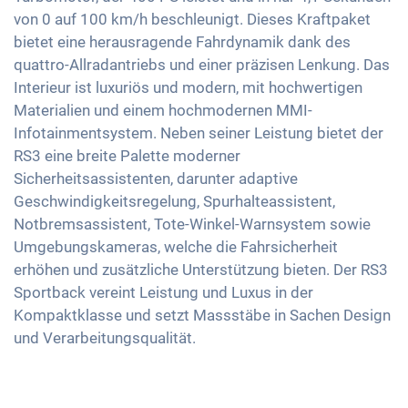
Aussenspiegel elektrisch verstellbar
USB-Schnittstelle
von 0 auf 100 km/h beschleunigt. Dieses Kraftpaket
Notbremsassistent
Keyless Entry & Go
Innenspiegel automatisch abblendend
Apple Car Play
bietet eine herausragende Fahrdynamik dank des
Fussgängererkennung
Sitzheizung vorne
Sportauspuffanlage
quattro-Allradantriebs und einer präzisen Lenkung. Das
Android Auto
Ledersitze
Interieur ist luxuriös und modern, mit hochwertigen
19 Zoll Alufelgen
Touchscreen
Materialien und einem hochmodernen MMI-
Sportsitze
Wireless Charging
Infotainmentsystem. Neben seiner Leistung bietet der
Getönte Scheiben
Full Digital Cockpit
RS3 eine breite Palette moderner
Ambientbeleuchtung
Sicherheitsassistenten, darunter adaptive
WLAN Hotspot
Mittelarmlehne für Vordersitze
Geschwindigkeitsregelung, Spurhalteassistent,
Notbremsassistent, Tote-Winkel-Warnsystem sowie
360 Grad Kamera
Umgebungskameras, welche die Fahrsicherheit
Berganfahrhilfe
erhöhen und zusätzliche Unterstützung bieten. Der RS3
Umklappbare Sitze
Sportback vereint Leistung und Luxus in der
Kompaktklasse und setzt Massstäbe in Sachen Design
und Verarbeitungsqualität.