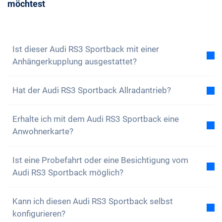
möchtest
Beratungstermin mit uns vereinbaren. Wir
beantworten dir gerne all deine Fragen. Du kannst
auch unseren
Newsletter abonnieren
, um keine
Neuigkeiten und Sonderangebote zu verpassen
Ist dieser Audi RS3 Sportback mit einer
Anhängerkupplung ausgestattet?
Nein, der Audi RS3 Sportback ist nicht mit einer
Hat der Audi RS3 Sportback Allradantrieb?
Anhängerkupplung ausgestattet. Du hast aber die
Option, diese selbstständig anzubringen.
Ja, der Audi RS3 Sportback hat Allradantrieb. Du
Erhalte ich mit dem Audi RS3 Sportback eine
wirst keine Probleme haben, auf unwegsamen
Anwohnerkarte?
Gelände zu fahren.
Natürlich, dein Carvolution-Auto ist in deinem
Ist eine Probefahrt oder eine Besichtigung vom
Wohnkanton eingelöst. Daher ist es kein Problem
Audi RS3 Sportback möglich?
eine Anwohnerkarte zu erhalten.
Ja, grundsätzlich kannst du unsere Autos gerne
Kann ich diesen Audi RS3 Sportback selbst
anschauen und Probe fahren. Je nach Modell kann
konfigurieren?
es jedoch sein, dass sich das Fahrzeug gerade in