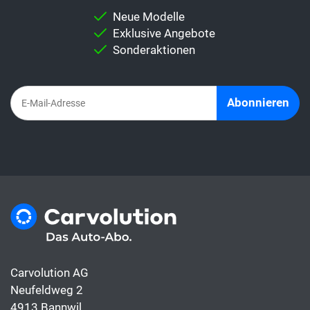
Wichtig:
Vergleiche niemals direkt eine
Neue Modelle
Leasingrate mit dem Auto-Abo. Denn im
Exklusive Angebote
Abo-Abo sind alles Kosten rund ums Auto
Sonderaktionen
bereits inbegriffen, die Leasingrate hingegen
deckt meist nur die Finanzierung.
Abonnieren
Carvolution AG
Neufeldweg 2
4913 Bannwil