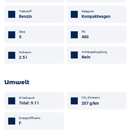
Treibstoff
Kategorie
Benzin
Kompaktwagen
Sitze
PS
5
400
Anhängerkupplung
Hubraum
Nein
2.5 l
Umwelt
CO
-Emission
Ø Verbrauch
2
Total: 9.1 l
207 g/km
Energie Effizienz
F