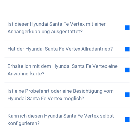
beantworten dir gerne all deine Fragen. Du kannst
auch unseren
Newsletter abonnieren
, um keine
Neuigkeiten und Sonderangebote zu verpassen
Ist dieser Hyundai Santa Fe Vertex mit einer
Anhängerkupplung ausgestattet?
Nein, der Hyundai Santa Fe Vertex ist nicht mit einer
Hat der Hyundai Santa Fe Vertex Allradantrieb?
Anhängerkupplung ausgestattet. Du hast aber die
Option, diese selbstständig anzubringen.
Ja, der Hyundai Santa Fe Vertex hat Allradantrieb. Du
Erhalte ich mit dem Hyundai Santa Fe Vertex eine
wirst keine Probleme haben, auf unwegsamen
Anwohnerkarte?
Gelände zu fahren.
Natürlich, dein Carvolution-Auto ist in deinem
Ist eine Probefahrt oder eine Besichtigung vom
Wohnkanton eingelöst. Daher ist es kein Problem
Hyundai Santa Fe Vertex möglich?
eine Anwohnerkarte zu erhalten.
Ja, grundsätzlich kannst du unsere Autos gerne
Kann ich diesen Hyundai Santa Fe Vertex selbst
anschauen und Probe fahren. Je nach Modell kann
konfigurieren?
es jedoch sein, dass sich das Fahrzeug gerade in
Produktion, auf dem Transportweg oder bei einem