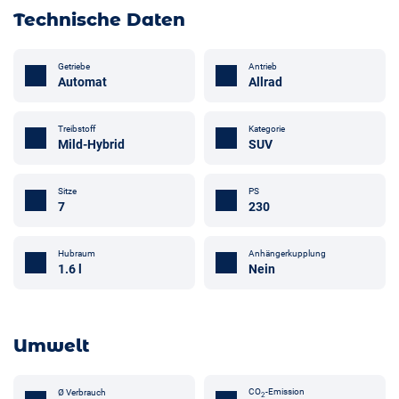
Technische Daten
Getriebe
Antrieb
Automat
Allrad
Treibstoff
Kategorie
Mild-Hybrid
SUV
Sitze
PS
7
230
Anhängerkupplung
Hubraum
Nein
1.6 l
Umwelt
CO
-Emission
Ø Verbrauch
2