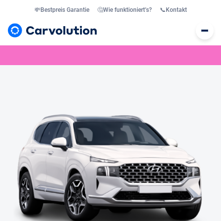
💸
Bestpreis Garantie
🤔
Wie funktioniert’s?
📞
Kontakt