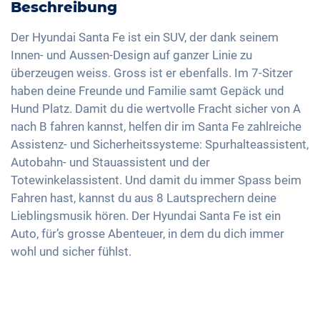
Head-Up Display
Elektrische Heckklappe
Beschreibung
Fahrmodiauswahl (z.B. Eco, Sport, Normal)
Freisprechanlage
Fernlichtassistent
Panoramadach
LED-Rückleuchten
Soundsystem
Der Hyundai Santa Fe ist ein SUV, der dank seinem
Seitenairbags hinten
Elektrische Sitzverstellung
Innen- und Aussen-Design auf ganzer Linie zu
Licht- und Regensensor
USB-Schnittstelle
Müdigkeitserkennung
überzeugen weiss. Gross ist er ebenfalls. Im 7-Sitzer
Klimaautomatik
Aussenspiegel elektrisch verstellbar
Apple Car Play
haben deine Freunde und Familie samt Gepäck und
Alarmanlage
2-Zonen Klimaautomatik
Android Auto
Hund Platz. Damit du die wertvolle Fracht sicher von A
Keyless Entry & Go
nach B fahren kannst, helfen dir im Santa Fe zahlreiche
Touchscreen
Sitzheizung (v/h)
Assistenz- und Sicherheitssysteme: Spurhalteassistent,
Wireless Charging
Autobahn- und Stauassistent und der
Ledersitze
Full Digital Cockpit
Totewinkelassistent. Und damit du immer Spass beim
Memory Sitzeinstellung
Fahren hast, kannst du aus 8 Lautsprechern deine
Getönte Scheiben
Lieblingsmusik hören. Der Hyundai Santa Fe ist ein
Sitzbelüftung
Auto, für’s grosse Abenteuer, in dem du dich immer
wohl und sicher fühlst.
360 Grad Kamera
Berganfahrhilfe