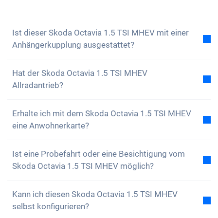
beantworten dir gerne all deine Fragen. Du kannst
auch unseren
Newsletter abonnieren
, um keine
Neuigkeiten und Sonderangebote zu verpassen
Ist dieser Skoda Octavia 1.5 TSI MHEV mit einer
Anhängerkupplung ausgestattet?
Nein, der Skoda Octavia 1.5 TSI MHEV ist nicht mit
Hat der Skoda Octavia 1.5 TSI MHEV
einer Anhängerkupplung ausgestattet. Du hast aber
Allradantrieb?
die Option, diese selbstständig anzubringen.
Nein, der Skoda Octavia 1.5 TSI MHEV verfügt über
Erhalte ich mit dem Skoda Octavia 1.5 TSI MHEV
keinen Allradantrieb. Das Auto ist aber dennoch
eine Anwohnerkarte?
bestens ausgestattet.
Natürlich, dein Carvolution-Auto ist in deinem
Ist eine Probefahrt oder eine Besichtigung vom
Wohnkanton eingelöst. Daher ist es kein Problem
Skoda Octavia 1.5 TSI MHEV möglich?
eine Anwohnerkarte zu erhalten.
Ja, grundsätzlich kannst du unsere Autos gerne
Kann ich diesen Skoda Octavia 1.5 TSI MHEV
anschauen und Probe fahren. Je nach Modell kann
selbst konfigurieren?
es jedoch sein, dass sich das Fahrzeug gerade in