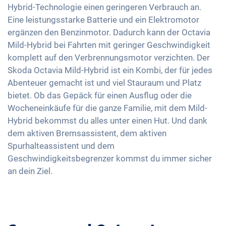
2-Zonen Klimaautomatik
Hybrid-Technologie einen geringeren Verbrauch an.
Sprachsteuerung
Eine leistungsstarke Batterie und ein Elektromotor
Keyless Entry & Go
Apple Car Play
ergänzen den Benzinmotor. Dadurch kann der Octavia
Sitzheizung vorne
Android Auto
Mild-Hybrid bei Fahrten mit geringer Geschwindigkeit
Sitze Stoff
komplett auf den Verbrennungsmotor verzichten. Der
Touchscreen
Sportsitze
Skoda Octavia Mild-Hybrid ist ein Kombi, der für jedes
Wireless Charging
Abenteuer gemacht ist und viel Stauraum und Platz
Memory Sitzeinstellung
Full Digital Cockpit
bietet. Ob das Gepäck für einen Ausflug oder die
Getönte Scheiben
USB-C Schnittstelle
Wocheneinkäufe für die ganze Familie, mit dem Mild-
Ambientbeleuchtung
Hybrid bekommst du alles unter einen Hut. Und dank
Mittelarmlehne für Vordersitze
dem aktiven Bremsassistent, dem aktiven
Spurhalteassistent und dem
Geschwindigkeitsbegrenzer kommst du immer sicher
an dein Ziel.