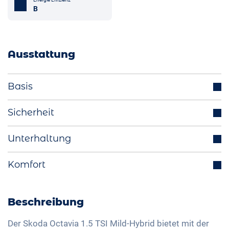
B
Ausstattung
Basis
Alufelgen
Sicherheit
Parksensoren (v/h)
Abstandstempomat
Unterhaltung
Scheinwerfer LED
Tempomat
Start-Stop Funktion
Integriertes Navigationssystem
Komfort
Spurhalteassistent
Aussenspiegel elektrisch einklappbar
Bluetooth-Schnittstelle
Isofix
Rückfahrkamera
Multifunktionslenkrad
DAB+ Radio
Head-Up Display
Elektrische Heckklappe
Beschreibung
LED-Rückleuchten
Freisprechanlage
Geschwindigkeitsbegrenzer
Klimaautomatik
Licht- und Regensensor
Soundsystem
Der Skoda Octavia 1.5 TSI Mild-Hybrid bietet mit der