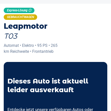
Express-Lösung ⓘ
GEBRAUCHTWAGEN
Leapmotor
T03
Automat
•
Elektro
•
95 PS
•
265
km
Reichweite
•
Frontantrieb
Dieses Auto ist aktuell
leider ausverkauft
Entdecke jetzt unsere verfügbaren Autos oder