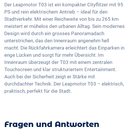
Klimaautomatik
Sprachsteuerung
Der Leapmotor T03 ist ein kompakter Cityflitzer mit 95
Reifendruckkontrolle
Sitze Stoff
PS und rein elektrischem Antrieb – ideal für den
USB-Schnittstelle
Notbremsassistent
Stadtverkehr. Mit einer Reichweite von bis zu 265 km
Umklappbare Sitze
Touchscreen
meistert er mühelos den urbanen Alltag. Sein modernes
Design wird durch ein grosses Panoramadach
unterstrichen, das den Innenraum angenehm hell
macht. Die Rückfahrkamera erleichtert das Einparken in
enge Lücken und sorgt für mehr Übersicht. Im
Innenraum überzeugt der T03 mit einem zentralen
Touchscreen und klar strukturiertem Entertainment.
Auch bei der Sicherheit zeigt er Stärke mit
durchdachter Technik. Der Leapmotor T03 – elektrisch,
praktisch, perfekt für die Stadt.
Fragen und Antworten