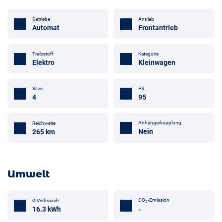
Getriebe
Antrieb
Automat
Frontantrieb
Treibstoff
Kategorie
Elektro
Kleinwagen
Sitze
PS
4
95
Anhängerkupplung
Reichweite
Nein
265 km
Umwelt
CO
-Emission
Ø Verbrauch
2
16.3 kWh
-