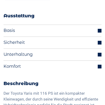
Ausstattung
Basis
Parksensoren (v/h)
Sicherheit
Scheinwerfer LED
Abstandstempomat
Unterhaltung
Start-Stop Funktion
Totwinkelassistent
Aussenspiegel elektrisch einklappbar
Bluetooth-Schnittstelle
Komfort
Spurhalteassistent
Multifunktionslenkrad
DAB+ Radio
Isofix
Rückfahrkamera
LED-Rückleuchten
Freisprechanlage
Verkehrszeichenerkennung
Klimaautomatik
Beschreibung
Licht- und Regensensor
Sprachsteuerung
Fernlichtassistent
Keyless Entry & Go
Aussenspiegel elektrisch verstellbar
Apple Car Play
Der Toyota Yaris mit 116 PS ist ein kompakter
Müdigkeitserkennung
Sitzheizung vorne
Kleinwagen, der durch seine Wendigkeit und effiziente
Innenspiegel automatisch abblendend
Android Auto
Reifendruckkontrolle