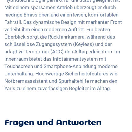
Hybridtechnologie perfekt für die Stadt geeignet ist.
Sitze Stoff
16 Zoll Alufelgen
Touchscreen
Mit seinem sparsamen Antrieb überzeugt er durch
Notbremsassistent
Getönte Scheiben
Wireless Charging
niedrige Emissionen und einen leisen, komfortablen
Fussgängererkennung
Lenkradheizung
Fahrstil. Das dynamische Design mit markanter Front
Full Digital Cockpit
Spurwechselassistent
Mittelarmlehne für Vordersitze
verleiht ihm einen modernen Auftritt. Für besten
Navigation mittels Apple CarPlay / Android Auto
Überblick sorgt die Rückfahrkamera, während das
Berganfahrhilfe
USB-C Schnittstelle
schlüssellose Zugangssystem (Keyless) und der
Umklappbare Sitze
adaptive Tempomat (ACC) den Alltag erleichtern. Im
Innenraum bietet das Infotainmentsystem mit
Touchscreen und Smartphone-Anbindung moderne
Unterhaltung. Hochwertige Sicherheitsfeatures wie
Notbremsassistent und Spurhaltehilfe machen den
Yaris zu einem zuverlässigen Begleiter im Alltag.
Fragen und Antworten