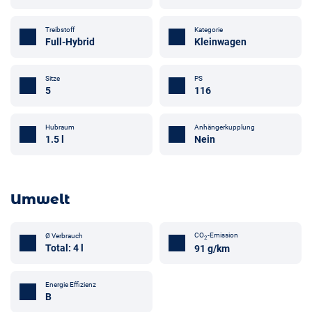
Treibstoff
Kategorie
Full-Hybrid
Kleinwagen
Sitze
PS
5
116
Anhängerkupplung
Hubraum
Nein
1.5 l
Umwelt
CO
-Emission
Ø Verbrauch
2
Total: 4 l
91 g/km
Energie Effizienz
B