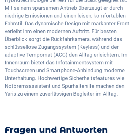
Hybridtechnologie perfekt für die Stadt geeignet ist.
Sitze Stoff
16 Zoll Alufelgen
Touchscreen
Mit seinem sparsamen Antrieb überzeugt er durch
Notbremsassistent
Getönte Scheiben
Wireless Charging
niedrige Emissionen und einen leisen, komfortablen
Fussgängererkennung
Lenkradheizung
Fahrstil. Das dynamische Design mit markanter Front
Full Digital Cockpit
Spurwechselassistent
Mittelarmlehne für Vordersitze
verleiht ihm einen modernen Auftritt. Für besten
Navigation mittels Apple CarPlay / Android Auto
Überblick sorgt die Rückfahrkamera, während das
Berganfahrhilfe
USB-C Schnittstelle
schlüssellose Zugangssystem (Keyless) und der
Umklappbare Sitze
adaptive Tempomat (ACC) den Alltag erleichtern. Im
Innenraum bietet das Infotainmentsystem mit
Touchscreen und Smartphone-Anbindung moderne
Unterhaltung. Hochwertige Sicherheitsfeatures wie
Notbremsassistent und Spurhaltehilfe machen den
Yaris zu einem zuverlässigen Begleiter im Alltag.
Fragen und Antworten