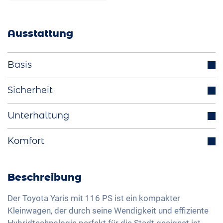
Ausstattung
Basis
Parksensoren (v/h)
Sicherheit
Scheinwerfer LED
Abstandstempomat
Unterhaltung
Start-Stop Funktion
Totwinkelassistent
Aussenspiegel elektrisch einklappbar
Bluetooth-Schnittstelle
Komfort
Spurhalteassistent
Multifunktionslenkrad
DAB+ Radio
Isofix
Rückfahrkamera
LED-Rückleuchten
Freisprechanlage
Verkehrszeichenerkennung
Klimaautomatik
Beschreibung
Licht- und Regensensor
Sprachsteuerung
Fernlichtassistent
Keyless Entry & Go
Aussenspiegel elektrisch verstellbar
Apple Car Play
Der Toyota Yaris mit 116 PS ist ein kompakter
Müdigkeitserkennung
Sitzheizung vorne
Kleinwagen, der durch seine Wendigkeit und effiziente
Innenspiegel automatisch abblendend
Android Auto
Reifendruckkontrolle