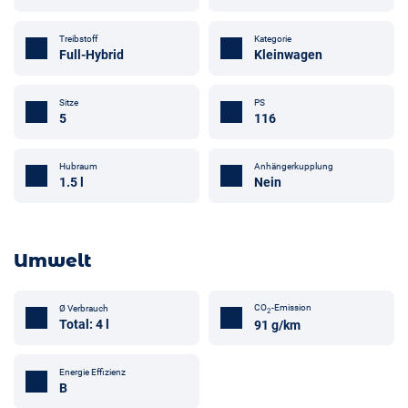
Treibstoff
Kategorie
Full-Hybrid
Kleinwagen
Sitze
PS
5
116
Anhängerkupplung
Hubraum
Nein
1.5 l
Umwelt
CO
-Emission
Ø Verbrauch
2
Total: 4 l
91 g/km
Energie Effizienz
B