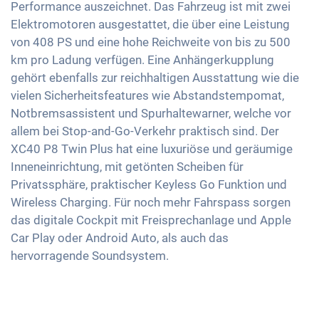
Performance auszeichnet. Das Fahrzeug ist mit zwei
Reifendruckkontrolle
Sitze Teil-Leder
Aussenspiegel elektrisch verstellbar
Android Auto
Elektromotoren ausgestattet, die über eine Leistung
Notbremsassistent
Getönte Scheiben
Innenspiegel automatisch abblendend
von 408 PS und eine hohe Reichweite von bis zu 500
Touchscreen
Ambientbeleuchtung
km pro Ladung verfügen. Eine Anhängerkupplung
19 Zoll Alufelgen
Wireless Charging
gehört ebenfalls zur reichhaltigen Ausstattung wie die
Lenkradheizung
Full Digital Cockpit
vielen Sicherheitsfeatures wie Abstandstempomat,
Mittelarmlehne für Vordersitze
Notbremsassistent und Spurhaltewarner, welche vor
Berganfahrhilfe
allem bei Stop-and-Go-Verkehr praktisch sind. Der
Umklappbare Sitze
XC40 P8 Twin Plus hat eine luxuriöse und geräumige
Inneneinrichtung, mit getönten Scheiben für
Dachreling
Privatssphäre, praktischer Keyless Go Funktion und
Wireless Charging. Für noch mehr Fahrspass sorgen
das digitale Cockpit mit Freisprechanlage und Apple
Car Play oder Android Auto, als auch das
hervorragende Soundsystem.