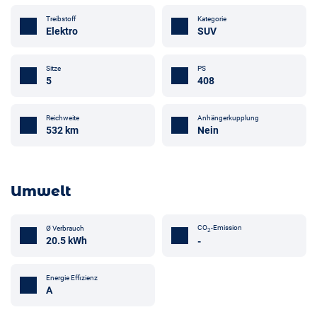
Treibstoff
Kategorie
Elektro
SUV
Sitze
PS
5
408
Anhängerkupplung
Reichweite
Nein
532 km
Umwelt
CO
-Emission
Ø Verbrauch
2
20.5 kWh
-
Energie Effizienz
A