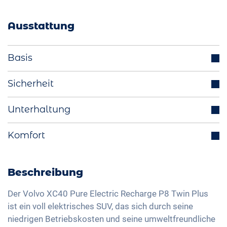
Ausstattung
Basis
Anhängerkupplung (optional)
Sicherheit
Parksensoren (v/h)
Abstandstempomat
Unterhaltung
Scheinwerfer LED
Totwinkelassistent
Aussenspiegel elektrisch einklappbar
Integriertes Navigationssystem
Komfort
Isofix
Multifunktionslenkrad
Bluetooth-Schnittstelle
Verkehrszeichenerkennung
Rückfahrkamera
230V-Ladekabel für Haushaltssteckdose
DAB+ Radio
Fernlichtassistent
Elektrische Heckklappe
Beschreibung
Wärmepumpe
Freisprechanlage
Geschwindigkeitsbegrenzer
2-Zonen Klimaautomatik
LED-Rückleuchten
Soundsystem
Der Volvo XC40 Pure Electric Recharge P8 Twin Plus
Alarmanlage
Keyless Entry & Go
ist ein voll elektrisches SUV, das sich durch seine
Licht- und Regensensor
USB-Schnittstelle
Spurhaltewarner
niedrigen Betriebskosten und seine umweltfreundliche
Sitzheizung vorne
Aussenspiegel automatisch abblendend
Apple Car Play