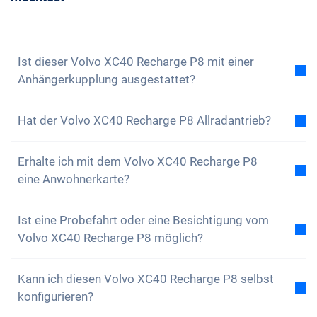
beantworten dir gerne all deine Fragen. Du kannst
auch unseren
Newsletter abonnieren
, um keine
Neuigkeiten und Sonderangebote zu verpassen
Ist dieser Volvo XC40 Recharge P8 mit einer
Anhängerkupplung ausgestattet?
Nein, der Volvo XC40 Recharge P8 ist nicht mit einer
Hat der Volvo XC40 Recharge P8 Allradantrieb?
Anhängerkupplung ausgestattet. Du hast aber die
Option, diese selbstständig anzubringen.
Ja, der Volvo XC40 Recharge P8 hat Allradantrieb.
Erhalte ich mit dem Volvo XC40 Recharge P8
Du wirst keine Probleme haben, auf unwegsamen
eine Anwohnerkarte?
Gelände zu fahren.
Natürlich, dein Carvolution-Auto ist in deinem
Ist eine Probefahrt oder eine Besichtigung vom
Wohnkanton eingelöst. Daher ist es kein Problem
Volvo XC40 Recharge P8 möglich?
eine Anwohnerkarte zu erhalten.
Ja, grundsätzlich kannst du unsere Autos gerne
Kann ich diesen Volvo XC40 Recharge P8 selbst
anschauen und Probe fahren. Je nach Modell kann
konfigurieren?
es jedoch sein, dass sich das Fahrzeug gerade in