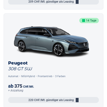
209
CHF/Mt.
günstiger als Leasing
14 Tage
Peugeot
308 GT SW
Automat
Mild-Hybrid
Frontantrieb
3 Farben
ab
375
CHF
/Mt.
+ Anzahlung
220
CHF/Mt.
günstiger als Leasing