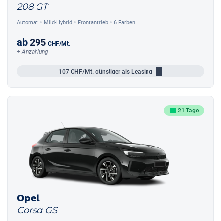
208 GT
Automat
Mild-Hybrid
Frontantrieb
6 Farben
ab
295
CHF
/Mt.
+ Anzahlung
107
CHF/Mt.
günstiger als Leasing
21 Tage
Opel
Corsa GS