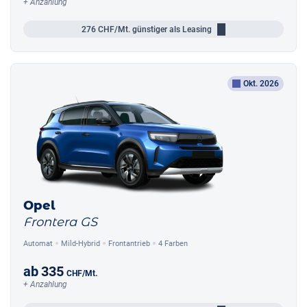
+ Anzahlung
276
CHF/Mt.
günstiger als Leasing
Okt. 2026
Opel
Frontera GS
Automat
Mild-Hybrid
Frontantrieb
4 Farben
ab
335
CHF
/Mt.
+ Anzahlung