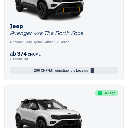
Jeep
Avenger 4xe The North Face
Automat
Mild-Hybrid
Allrad
2 Farben
ab
374
CHF
/Mt.
+ Anzahlung
200
CHF/Mt.
günstiger als Leasing
14 Tage