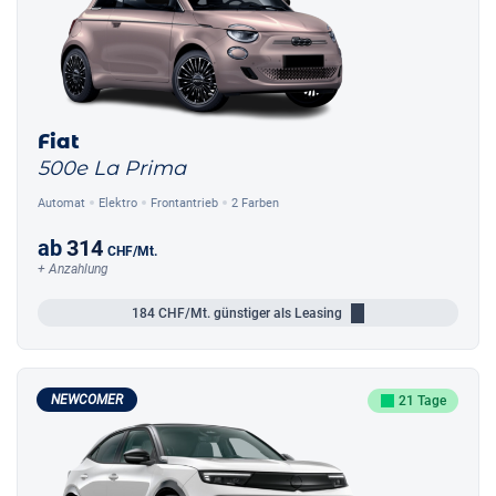
Fiat
500e La Prima
Automat
Elektro
Frontantrieb
2 Farben
ab
314
CHF
/Mt.
+ Anzahlung
184
CHF/Mt.
günstiger als Leasing
NEWCOMER
21 Tage