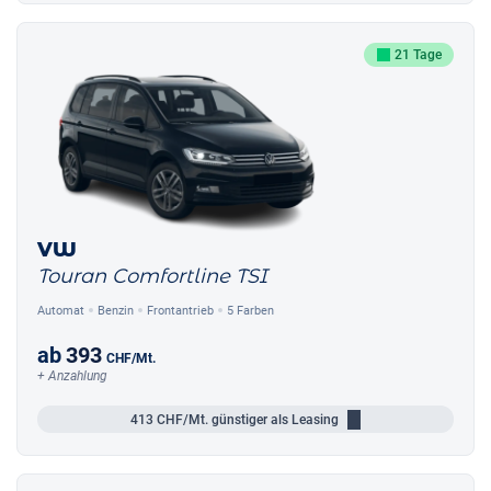
21 Tage
VW
Touran Comfortline TSI
Automat
Benzin
Frontantrieb
5 Farben
ab
393
CHF
/Mt.
+ Anzahlung
413
CHF/Mt.
günstiger als Leasing