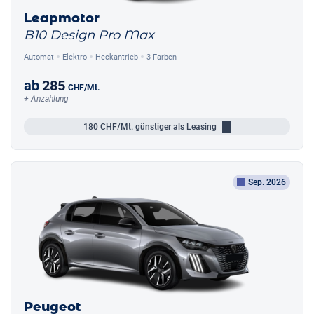
Leapmotor
B10 Design Pro Max
Automat
Elektro
Heckantrieb
3 Farben
ab
285
CHF
/Mt.
+ Anzahlung
180
CHF/Mt.
günstiger als Leasing
Sep. 2026
Peugeot