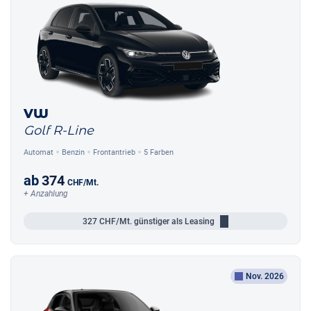
VW
Golf R-Line
Automat
Benzin
Frontantrieb
5 Farben
ab
374
CHF
/Mt.
+ Anzahlung
327
CHF/Mt.
günstiger als Leasing
Nov. 2026