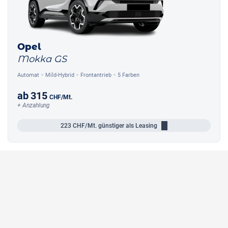
Opel
Mokka GS
Automat
Mild-Hybrid
Frontantrieb
5 Farben
ab
315
CHF
/Mt.
+ Anzahlung
223
CHF/Mt.
günstiger als Leasing