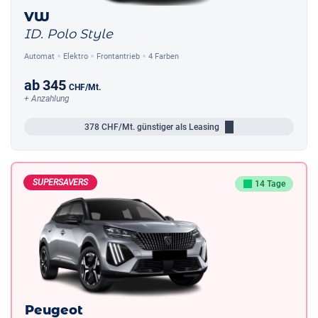
VW
ID. Polo Style
Automat
Elektro
Frontantrieb
4 Farben
ab
345
CHF
/Mt.
+ Anzahlung
378
CHF/Mt.
günstiger als Leasing
SUPERSAVERS
14 Tage
Peugeot