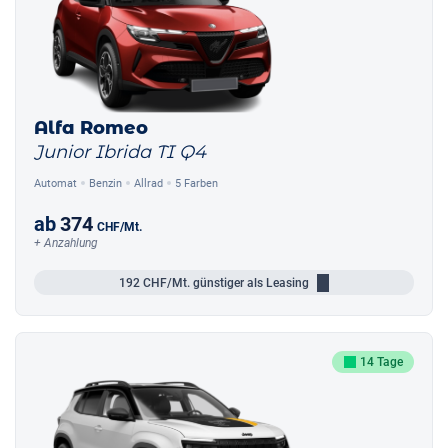
Alfa Romeo
Junior Ibrida TI Q4
Automat
Benzin
Allrad
5 Farben
ab
374
CHF
/Mt.
+ Anzahlung
192
CHF/Mt.
günstiger als Leasing
14 Tage