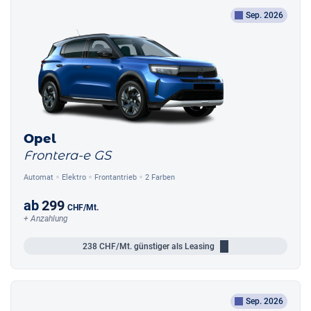
Sep. 2026
Opel
Frontera-e GS
Automat
Elektro
Frontantrieb
2 Farben
ab
299
CHF
/Mt.
+ Anzahlung
238
CHF/Mt.
günstiger als Leasing
Sep. 2026