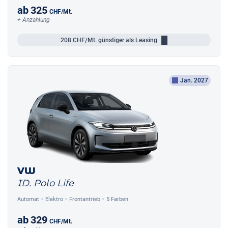
ab
325
CHF
/Mt.
+ Anzahlung
208
CHF/Mt.
günstiger als Leasing
Jan. 2027
VW
ID. Polo Life
Automat
Elektro
Frontantrieb
5 Farben
ab
329
CHF
/Mt.