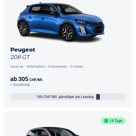
Peugeot
208 GT
Automat
Mild-Hybrid
Frontantrieb
3 Farben
ab
305
CHF
/Mt.
+ Anzahlung
140
CHF/Mt.
günstiger als Leasing
14 Tage