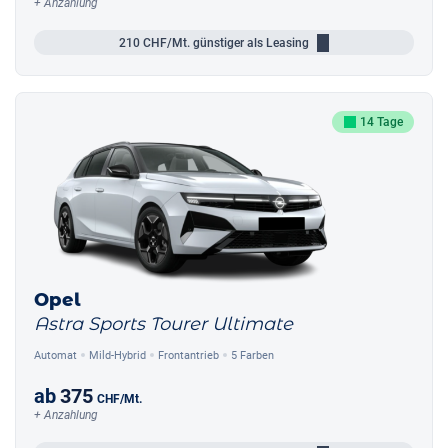
+ Anzahlung
210
CHF/Mt.
günstiger als Leasing
14 Tage
Opel
Astra Sports Tourer Ultimate
Automat
Mild-Hybrid
Frontantrieb
5 Farben
ab
375
CHF
/Mt.
+ Anzahlung