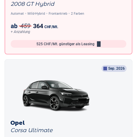
2008 GT Hybrid
Automat
Mild-Hybrid
Frontantrieb
2 Farben
ab
459
364
CHF
/Mt.
+ Anzahlung
525
CHF/Mt.
günstiger als Leasing
Sep. 2026
Opel
Corsa Ultimate