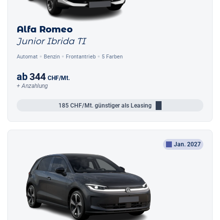
Alfa Romeo
Junior Ibrida TI
Automat
Benzin
Frontantrieb
5 Farben
ab
344
CHF
/Mt.
+ Anzahlung
185
CHF/Mt.
günstiger als Leasing
Jan. 2027