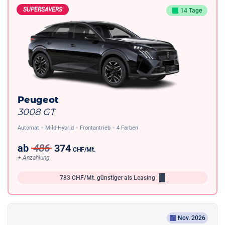
SUPERSAVERS
14 Tage
Peugeot
3008 GT
Automat
Mild-Hybrid
Frontantrieb
4 Farben
ab
486
374
CHF
/Mt.
+ Anzahlung
783
CHF/Mt.
günstiger als Leasing
Nov. 2026