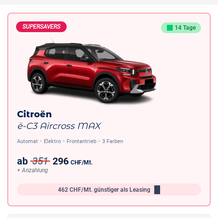
SUPERSAVERS
14 Tage
Citroën
ë-C3 Aircross MAX
Automat
Elektro
Frontantrieb
3 Farben
ab
351
296
CHF
/Mt.
+ Anzahlung
462
CHF/Mt.
günstiger als Leasing