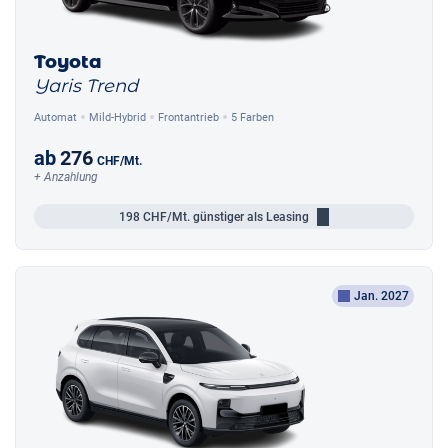
Toyota
Yaris Trend
Automat
Mild-Hybrid
Frontantrieb
5 Farben
ab
276
CHF
/Mt.
+ Anzahlung
198
CHF/Mt.
günstiger als Leasing
Jan. 2027