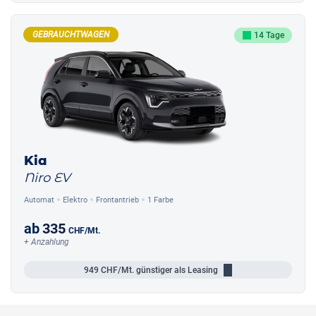
GEBRAUCHTWAGEN
14 Tage
Kia
Niro EV
Automat
Elektro
Frontantrieb
1 Farbe
ab
335
CHF
/Mt.
+ Anzahlung
949
CHF/Mt.
günstiger als Leasing