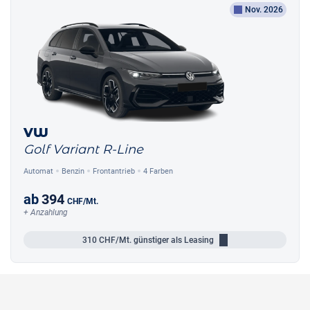
Nov. 2026
VW
Golf Variant R-Line
Automat
Benzin
Frontantrieb
4 Farben
ab
394
CHF
/Mt.
+ Anzahlung
310
CHF/Mt.
günstiger als Leasing