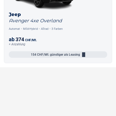
Jeep
Avenger 4xe Overland
Automat
Mild-Hybrid
Allrad
3 Farben
ab
374
CHF
/Mt.
+ Anzahlung
154
CHF/Mt.
günstiger als Leasing