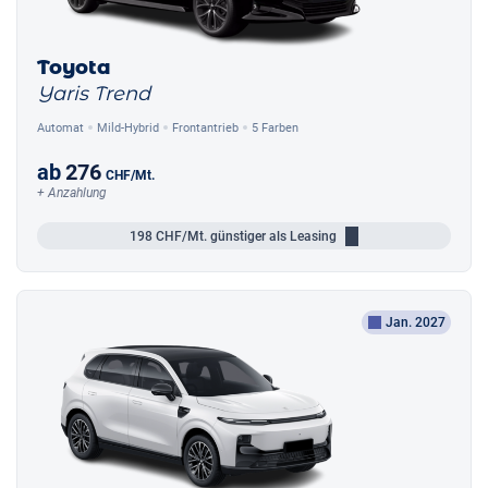
Toyota
Yaris Trend
Automat
Mild-Hybrid
Frontantrieb
5 Farben
ab
276
CHF
/Mt.
+ Anzahlung
198
CHF/Mt.
günstiger als Leasing
Jan. 2027