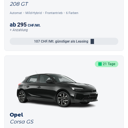
208 GT
Automat
Mild-Hybrid
Frontantrieb
6 Farben
ab
295
CHF
/Mt.
+ Anzahlung
107
CHF/Mt.
günstiger als Leasing
21 Tage
Opel
Corsa GS