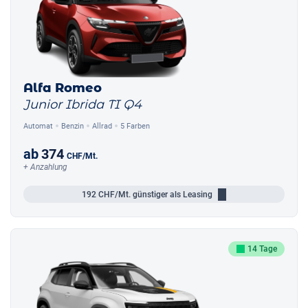
Alfa Romeo
Junior Ibrida TI Q4
Automat
Benzin
Allrad
5 Farben
ab
374
CHF
/Mt.
+ Anzahlung
192
CHF/Mt.
günstiger als Leasing
14 Tage