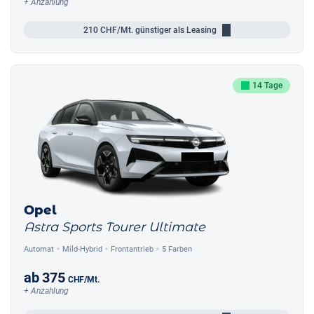
+ Anzahlung
210
CHF/Mt.
günstiger als Leasing
14 Tage
Opel
Astra Sports Tourer Ultimate
Automat
Mild-Hybrid
Frontantrieb
5 Farben
ab
375
CHF
/Mt.
+ Anzahlung