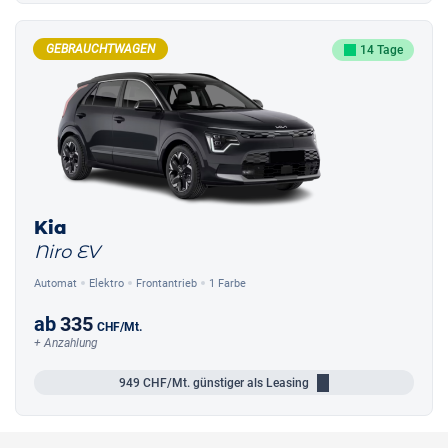
GEBRAUCHTWAGEN
14 Tage
Kia
Niro EV
Automat
Elektro
Frontantrieb
1 Farbe
ab
335
CHF
/Mt.
+ Anzahlung
949
CHF/Mt.
günstiger als Leasing