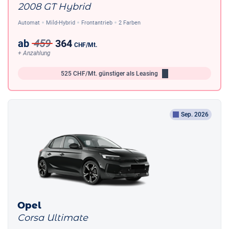
2008 GT Hybrid
Automat
Mild-Hybrid
Frontantrieb
2 Farben
ab
459
364
CHF
/Mt.
+ Anzahlung
525
CHF/Mt.
günstiger als Leasing
Sep. 2026
Opel
Corsa Ultimate