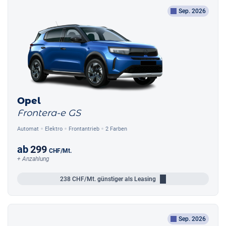
Sep. 2026
Opel
Frontera-e GS
Automat
Elektro
Frontantrieb
2 Farben
ab
299
CHF
/Mt.
+ Anzahlung
238
CHF/Mt.
günstiger als Leasing
Sep. 2026