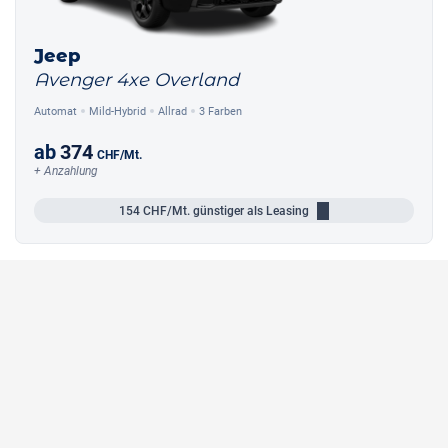
Jeep
Avenger 4xe Overland
Automat
Mild-Hybrid
Allrad
3 Farben
ab
374
CHF
/Mt.
+ Anzahlung
154
CHF/Mt.
günstiger als Leasing