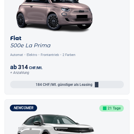
Fiat
500e La Prima
Automat
Elektro
Frontantrieb
2 Farben
ab
314
CHF
/Mt.
+ Anzahlung
184
CHF/Mt.
günstiger als Leasing
NEWCOMER
21 Tage