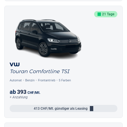
21 Tage
VW
Touran Comfortline TSI
Automat
Benzin
Frontantrieb
5 Farben
ab
393
CHF
/Mt.
+ Anzahlung
413
CHF/Mt.
günstiger als Leasing