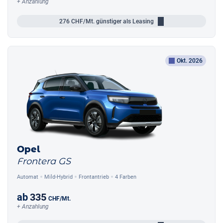
+ Anzahlung
276
CHF/Mt.
günstiger als Leasing
Okt. 2026
Opel
Frontera GS
Automat
Mild-Hybrid
Frontantrieb
4 Farben
ab
335
CHF
/Mt.
+ Anzahlung