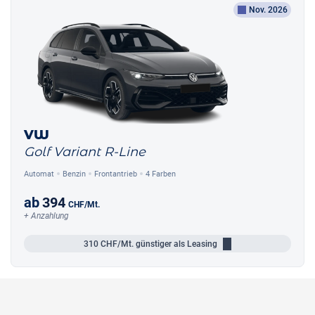
Nov. 2026
VW
Golf Variant R-Line
Automat
Benzin
Frontantrieb
4 Farben
ab
394
CHF
/Mt.
+ Anzahlung
310
CHF/Mt.
günstiger als Leasing