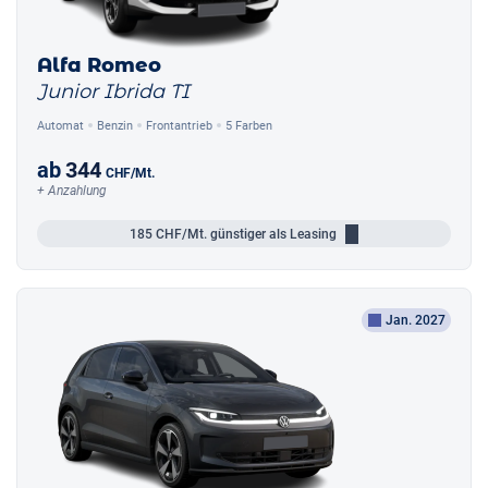
Alfa Romeo
Junior Ibrida TI
Automat
Benzin
Frontantrieb
5 Farben
ab
344
CHF
/Mt.
+ Anzahlung
185
CHF/Mt.
günstiger als Leasing
Jan. 2027