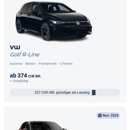
VW
Golf R-Line
Automat
Benzin
Frontantrieb
5 Farben
ab
374
CHF
/Mt.
+ Anzahlung
327
CHF/Mt.
günstiger als Leasing
Nov. 2026