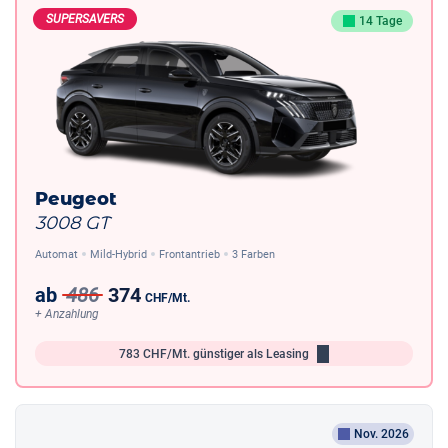
SUPERSAVERS
14 Tage
Peugeot
3008 GT
Automat
Mild-Hybrid
Frontantrieb
3 Farben
ab
486
374
CHF
/Mt.
+ Anzahlung
783
CHF/Mt.
günstiger als Leasing
Nov. 2026