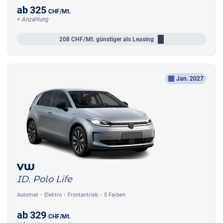
ab
325
CHF
/Mt.
+ Anzahlung
208
CHF/Mt.
günstiger als Leasing
Jan. 2027
VW
ID. Polo Life
Automat
Elektro
Frontantrieb
5 Farben
ab
329
CHF
/Mt.