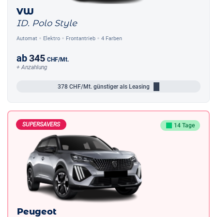
VW
ID. Polo Style
Automat
Elektro
Frontantrieb
4 Farben
ab
345
CHF
/Mt.
+ Anzahlung
378
CHF/Mt.
günstiger als Leasing
SUPERSAVERS
14 Tage
Peugeot