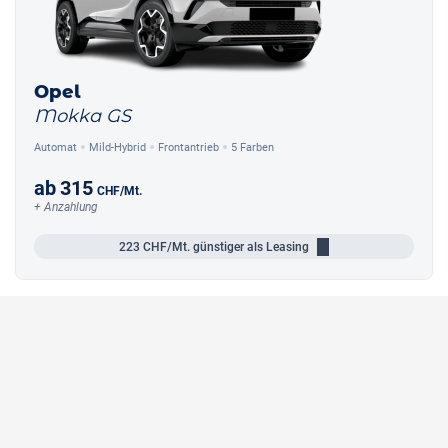
Opel
Mokka GS
Automat
Mild-Hybrid
Frontantrieb
5 Farben
ab
315
CHF
/Mt.
+ Anzahlung
223
CHF/Mt.
günstiger als Leasing