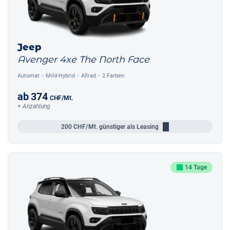
Jeep
Avenger 4xe The North Face
Automat
Mild-Hybrid
Allrad
2 Farben
ab
374
CHF
/Mt.
+ Anzahlung
200
CHF/Mt.
günstiger als Leasing
14 Tage