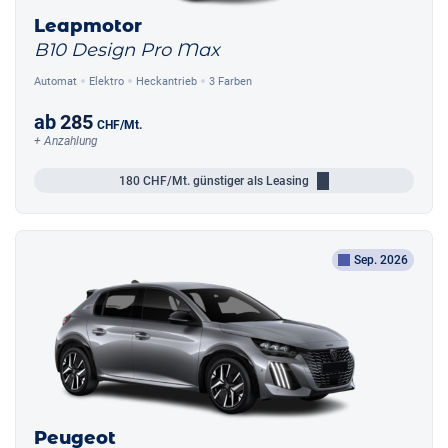
Leapmotor
B10 Design Pro Max
Automat
Elektro
Heckantrieb
3 Farben
ab
285
CHF
/Mt.
+ Anzahlung
180
CHF/Mt.
günstiger als Leasing
Sep. 2026
Peugeot