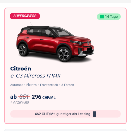
SUPERSAVERS
14 Tage
Citroën
ë-C3 Aircross MAX
Automat
Elektro
Frontantrieb
3 Farben
ab
351
296
CHF
/Mt.
+ Anzahlung
462
CHF/Mt.
günstiger als Leasing