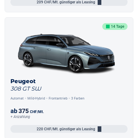
209
CHF/Mt.
günstiger als Leasing
14 Tage
Peugeot
308 GT SW
Automat
Mild-Hybrid
Frontantrieb
3 Farben
ab
375
CHF
/Mt.
+ Anzahlung
220
CHF/Mt.
günstiger als Leasing