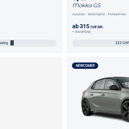
Mokka GS
Automat
Mild-Hybrid
Frontantrieb
ab
315
CHF
/Mt.
+ Anzahlung
asing
223
CHF
NEWCOMER