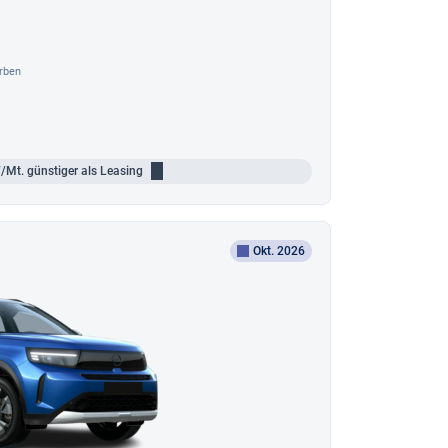
rben
/Mt.
günstiger als Leasing
Okt. 2026