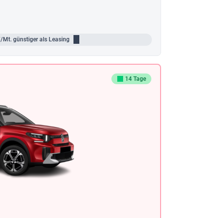
/Mt.
günstiger als Leasing
14 Tage