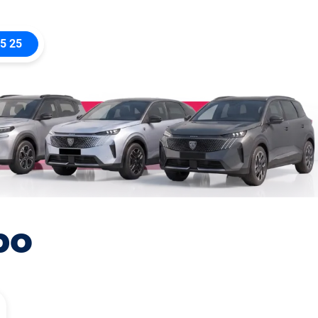
5 25
bo