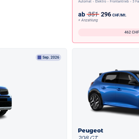
Automat
Elektro
Frontantrieb
3 F
ab
351
296
CHF
/Mt.
+ Anzahlung
462
CHF
Sep. 2026
Peugeot
208 GT