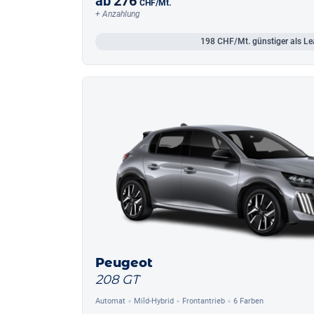
ab
276
CHF
/Mt.
+ Anzahlung
198
CHF/Mt.
günstiger als Le
Peugeot
208 GT
Automat
Mild-Hybrid
Frontantrieb
6 Farben