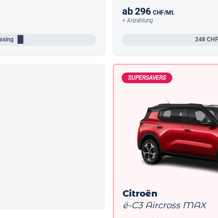
ab
296
CHF
/Mt.
+ Anzahlung
asing
248
CHF
SUPERSAVERS
Citroën
ë-C3 Aircross MAX