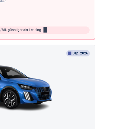
arben
/Mt.
günstiger als Leasing
Sep. 2026