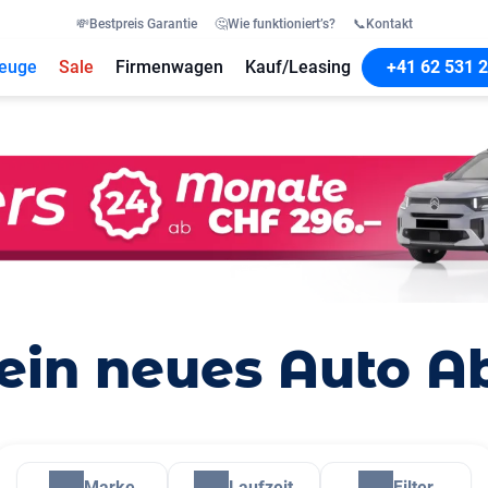
💸
Bestpreis Garantie
🤔
Wie funktioniert’s?
📞
Kontakt
euge
Sale
Firmenwagen
Kauf/Leasing
+41 62 531 2
ein neues Auto A
Marke
Laufzeit
Filter