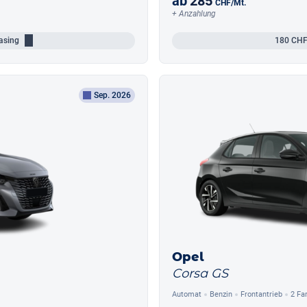
ab
285
CHF
/Mt.
+ Anzahlung
asing
180
CHF
Sep. 2026
Opel
Corsa GS
Automat
Benzin
Frontantrieb
2 Fa