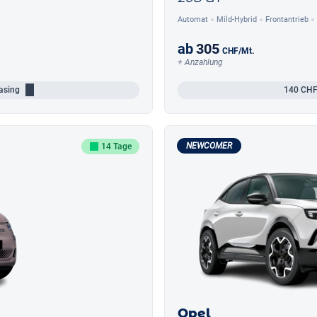
Automat
Mild-Hybrid
Frontantrieb
ab
305
CHF
/Mt.
+ Anzahlung
asing
140
CHF
NEWCOMER
14 Tage
Opel