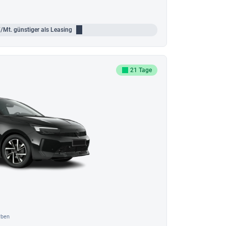
/Mt.
günstiger als Leasing
21 Tage
rben