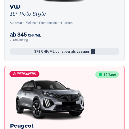
VW
ID. Polo Style
Automat
Elektro
Frontantrieb
4 Farben
ab
345
CHF
/Mt.
+ Anzahlung
378
CHF/Mt.
günstiger als Leasing
SUPERSAVERS
14 Tage
Peugeot