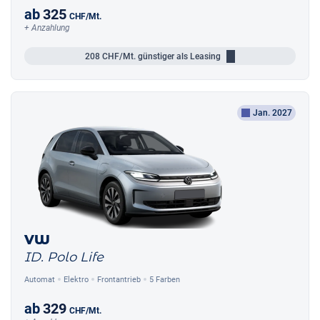
ab
325
CHF
/Mt.
+ Anzahlung
208
CHF/Mt.
günstiger als Leasing
Jan. 2027
VW
ID. Polo Life
Automat
Elektro
Frontantrieb
5 Farben
ab
329
CHF
/Mt.