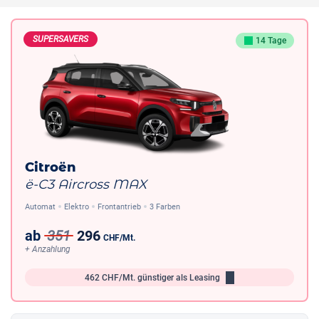
SUPERSAVERS
14 Tage
Citroën
ë-C3 Aircross MAX
Automat
Elektro
Frontantrieb
3 Farben
ab
351
296
CHF
/Mt.
+ Anzahlung
462
CHF/Mt.
günstiger als Leasing