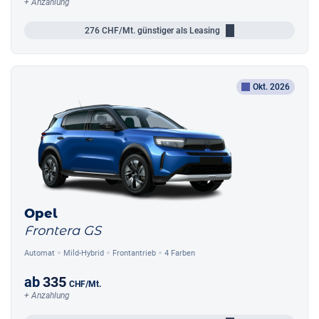
+ Anzahlung
276
CHF/Mt.
günstiger als Leasing
Okt. 2026
Opel
Frontera GS
Automat
Mild-Hybrid
Frontantrieb
4 Farben
ab
335
CHF
/Mt.
+ Anzahlung