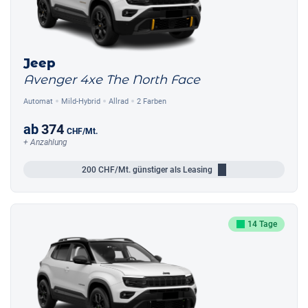
Jeep
Avenger 4xe The North Face
Automat
Mild-Hybrid
Allrad
2 Farben
ab
374
CHF
/Mt.
+ Anzahlung
200
CHF/Mt.
günstiger als Leasing
14 Tage