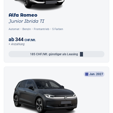
Alfa Romeo
Junior Ibrida TI
Automat
Benzin
Frontantrieb
5 Farben
ab
344
CHF
/Mt.
+ Anzahlung
185
CHF/Mt.
günstiger als Leasing
Jan. 2027