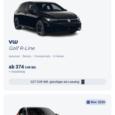
VW
Golf R-Line
Automat
Benzin
Frontantrieb
5 Farben
ab
374
CHF
/Mt.
+ Anzahlung
327
CHF/Mt.
günstiger als Leasing
Nov. 2026