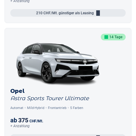
+ Anzahlung
210
CHF/Mt.
günstiger als Leasing
14 Tage
Opel
Astra Sports Tourer Ultimate
Automat
Mild-Hybrid
Frontantrieb
5 Farben
ab
375
CHF
/Mt.
+ Anzahlung