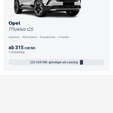
Opel
Mokka GS
Automat
Mild-Hybrid
Frontantrieb
5 Farben
ab
315
CHF
/Mt.
+ Anzahlung
223
CHF/Mt.
günstiger als Leasing