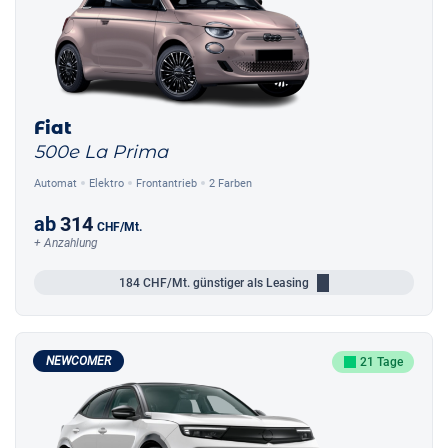
Fiat
500e La Prima
Automat
Elektro
Frontantrieb
2 Farben
ab
314
CHF
/Mt.
+ Anzahlung
184
CHF/Mt.
günstiger als Leasing
NEWCOMER
21 Tage