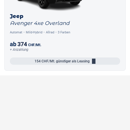
Jeep
Avenger 4xe Overland
Automat
Mild-Hybrid
Allrad
3 Farben
ab
374
CHF
/Mt.
+ Anzahlung
154
CHF/Mt.
günstiger als Leasing