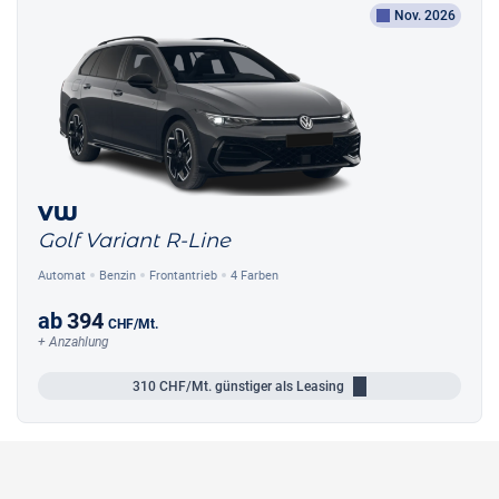
Nov. 2026
VW
Golf Variant R-Line
Automat
Benzin
Frontantrieb
4 Farben
ab
394
CHF
/Mt.
+ Anzahlung
310
CHF/Mt.
günstiger als Leasing