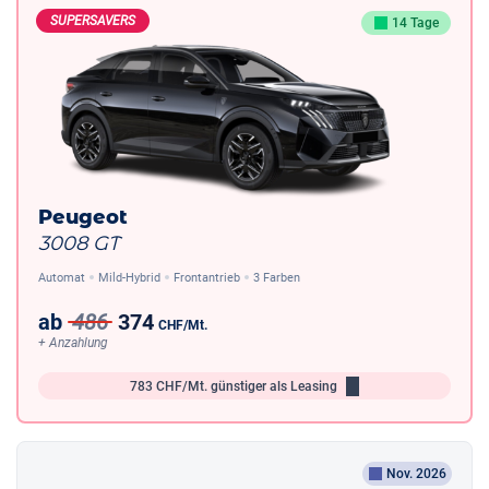
SUPERSAVERS
14 Tage
Peugeot
3008 GT
Automat
Mild-Hybrid
Frontantrieb
3 Farben
ab
486
374
CHF
/Mt.
+ Anzahlung
783
CHF/Mt.
günstiger als Leasing
Nov. 2026