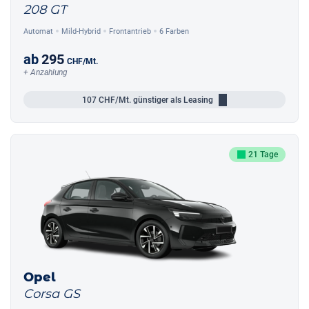
208 GT
Automat
Mild-Hybrid
Frontantrieb
6 Farben
ab
295
CHF
/Mt.
+ Anzahlung
107
CHF/Mt.
günstiger als Leasing
21 Tage
Opel
Corsa GS