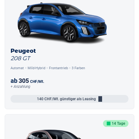
Peugeot
208 GT
Automat
Mild-Hybrid
Frontantrieb
3 Farben
ab
305
CHF
/Mt.
+ Anzahlung
140
CHF/Mt.
günstiger als Leasing
14 Tage