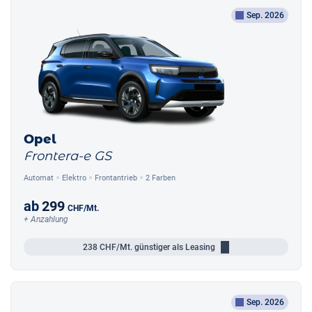
Sep. 2026
Opel
Frontera-e GS
Automat
Elektro
Frontantrieb
2 Farben
ab
299
CHF
/Mt.
+ Anzahlung
238
CHF/Mt.
günstiger als Leasing
Sep. 2026