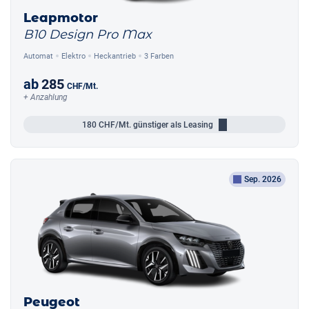
Leapmotor
B10 Design Pro Max
Automat
Elektro
Heckantrieb
3 Farben
ab
285
CHF
/Mt.
+ Anzahlung
180
CHF/Mt.
günstiger als Leasing
Sep. 2026
Peugeot