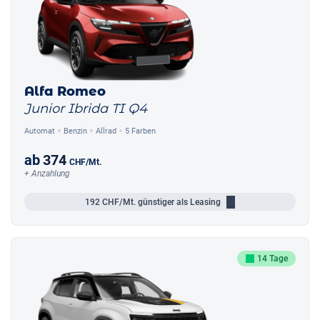
Alfa Romeo
Junior Ibrida TI Q4
Automat
Benzin
Allrad
5 Farben
ab
374
CHF
/Mt.
+ Anzahlung
192
CHF/Mt.
günstiger als Leasing
14 Tage