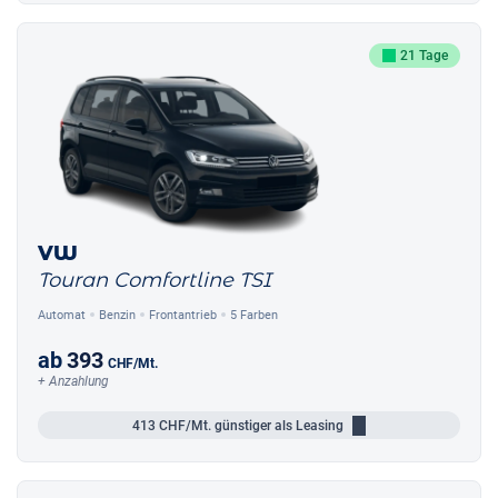
21 Tage
VW
Touran Comfortline TSI
Automat
Benzin
Frontantrieb
5 Farben
ab
393
CHF
/Mt.
+ Anzahlung
413
CHF/Mt.
günstiger als Leasing