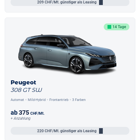
209
CHF/Mt.
günstiger als Leasing
14 Tage
Peugeot
308 GT SW
Automat
Mild-Hybrid
Frontantrieb
3 Farben
ab
375
CHF
/Mt.
+ Anzahlung
220
CHF/Mt.
günstiger als Leasing