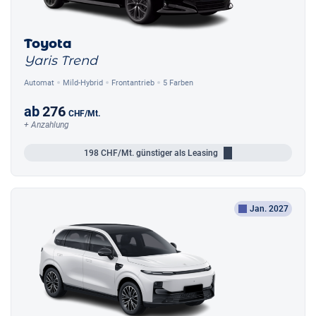
Toyota
Yaris Trend
Automat
Mild-Hybrid
Frontantrieb
5 Farben
ab
276
CHF
/Mt.
+ Anzahlung
198
CHF/Mt.
günstiger als Leasing
Jan. 2027