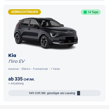
GEBRAUCHTWAGEN
14 Tage
Kia
Niro EV
Automat
Elektro
Frontantrieb
1 Farbe
ab
335
CHF
/Mt.
+ Anzahlung
949
CHF/Mt.
günstiger als Leasing