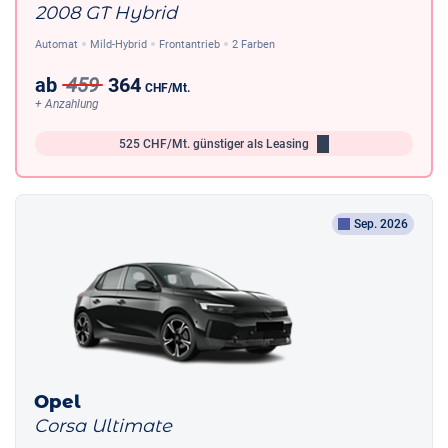
2008 GT Hybrid
Automat
Mild-Hybrid
Frontantrieb
2 Farben
ab
459
364
CHF
/Mt.
+ Anzahlung
525
CHF/Mt.
günstiger als Leasing
Sep. 2026
Opel
Corsa Ultimate