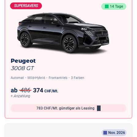
SUPERSAVERS
14 Tage
Peugeot
3008 GT
Automat
Mild-Hybrid
Frontantrieb
3 Farben
ab
486
374
CHF
/Mt.
+ Anzahlung
783
CHF/Mt.
günstiger als Leasing
Nov. 2026