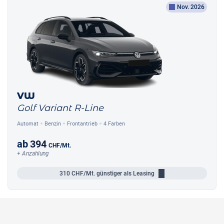
Nov. 2026
VW
Golf Variant R-Line
Automat
Benzin
Frontantrieb
4 Farben
ab
394
CHF
/Mt.
+ Anzahlung
310
CHF/Mt.
günstiger als Leasing