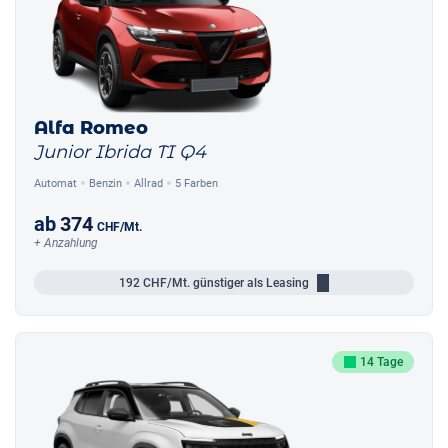
Alfa Romeo
Junior Ibrida TI Q4
Automat
Benzin
Allrad
5 Farben
ab
374
CHF
/Mt.
+ Anzahlung
192
CHF/Mt.
günstiger als Leasing
14 Tage