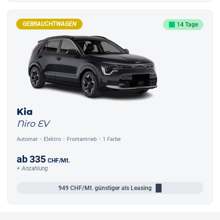
GEBRAUCHTWAGEN
14 Tage
Kia
Niro EV
Automat
Elektro
Frontantrieb
1 Farbe
ab
335
CHF
/Mt.
+ Anzahlung
949
CHF/Mt.
günstiger als Leasing