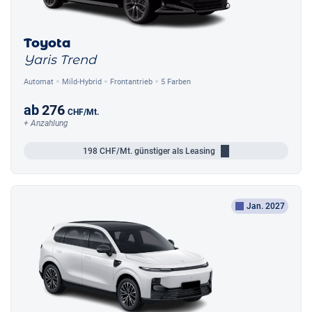
Toyota
Yaris Trend
Automat
Mild-Hybrid
Frontantrieb
5 Farben
ab
276
CHF
/Mt.
+ Anzahlung
198
CHF/Mt.
günstiger als Leasing
Jan. 2027