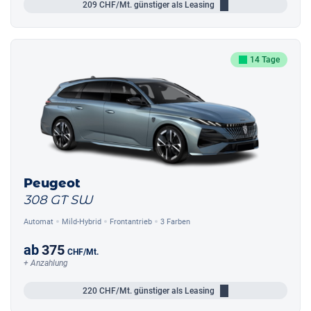
209
CHF/Mt.
günstiger als Leasing
14 Tage
Peugeot
308 GT SW
Automat
Mild-Hybrid
Frontantrieb
3 Farben
ab
375
CHF
/Mt.
+ Anzahlung
220
CHF/Mt.
günstiger als Leasing