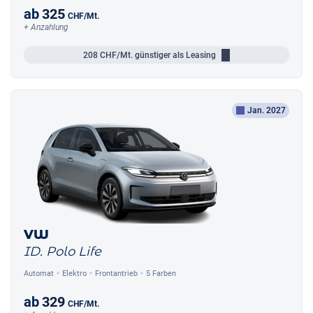
ab
325
CHF
/Mt.
+ Anzahlung
208
CHF/Mt.
günstiger als Leasing
Jan. 2027
VW
ID. Polo Life
Automat
Elektro
Frontantrieb
5 Farben
ab
329
CHF
/Mt.