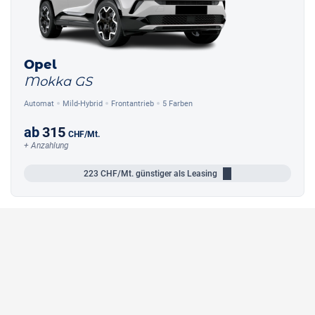
Opel
Mokka GS
Automat
Mild-Hybrid
Frontantrieb
5 Farben
ab
315
CHF
/Mt.
+ Anzahlung
223
CHF/Mt.
günstiger als Leasing