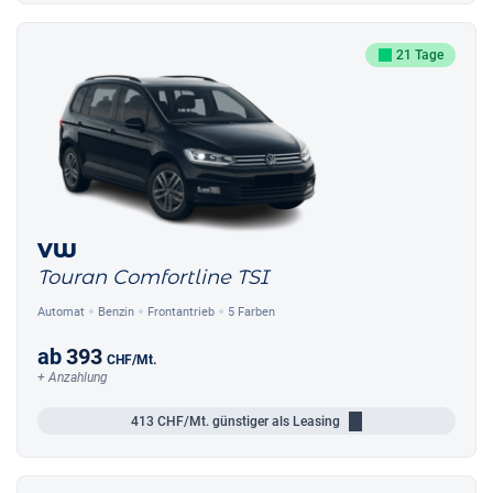
21 Tage
VW
Touran Comfortline TSI
Automat
Benzin
Frontantrieb
5 Farben
ab
393
CHF
/Mt.
+ Anzahlung
413
CHF/Mt.
günstiger als Leasing