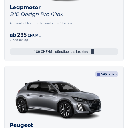
Leapmotor
B10 Design Pro Max
Automat
Elektro
Heckantrieb
3 Farben
ab
285
CHF
/Mt.
+ Anzahlung
180
CHF/Mt.
günstiger als Leasing
Sep. 2026
Peugeot