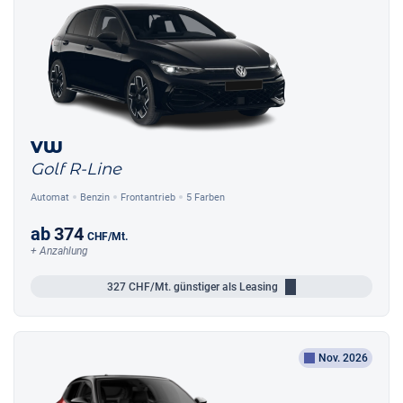
VW
Golf R-Line
Automat
Benzin
Frontantrieb
5 Farben
ab
374
CHF
/Mt.
+ Anzahlung
327
CHF/Mt.
günstiger als Leasing
Nov. 2026