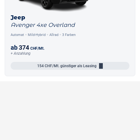
Jeep
Avenger 4xe Overland
Automat
Mild-Hybrid
Allrad
3 Farben
ab
374
CHF
/Mt.
+ Anzahlung
154
CHF/Mt.
günstiger als Leasing