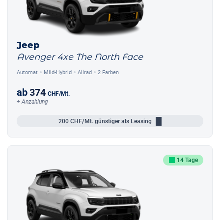
Jeep
Avenger 4xe The North Face
Automat
Mild-Hybrid
Allrad
2 Farben
ab
374
CHF
/Mt.
+ Anzahlung
200
CHF/Mt.
günstiger als Leasing
14 Tage