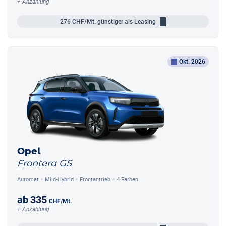
+ Anzahlung
276
CHF/Mt.
günstiger als Leasing
Okt. 2026
Opel
Frontera GS
Automat
Mild-Hybrid
Frontantrieb
4 Farben
ab
335
CHF
/Mt.
+ Anzahlung