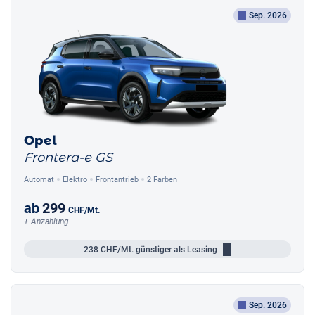
Sep. 2026
Opel
Frontera-e GS
Automat
Elektro
Frontantrieb
2 Farben
ab
299
CHF
/Mt.
+ Anzahlung
238
CHF/Mt.
günstiger als Leasing
Sep. 2026