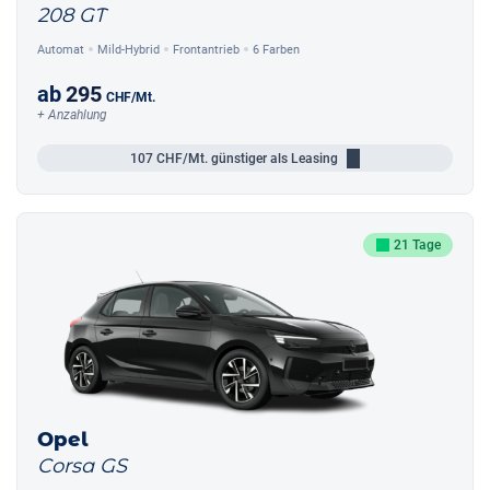
208 GT
Automat
Mild-Hybrid
Frontantrieb
6 Farben
ab
295
CHF
/Mt.
+ Anzahlung
107
CHF/Mt.
günstiger als Leasing
21 Tage
Opel
Corsa GS