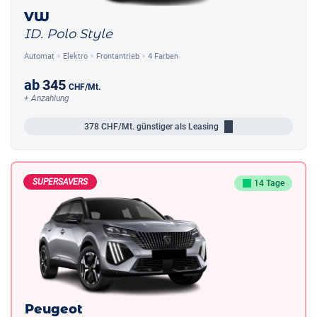
VW
ID. Polo Style
Automat
Elektro
Frontantrieb
4 Farben
ab
345
CHF
/Mt.
+ Anzahlung
378
CHF/Mt.
günstiger als Leasing
SUPERSAVERS
14 Tage
Peugeot