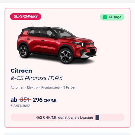
SUPERSAVERS
14 Tage
Citroën
ë-C3 Aircross MAX
Automat
Elektro
Frontantrieb
3 Farben
ab
351
296
CHF
/Mt.
+ Anzahlung
462
CHF/Mt.
günstiger als Leasing