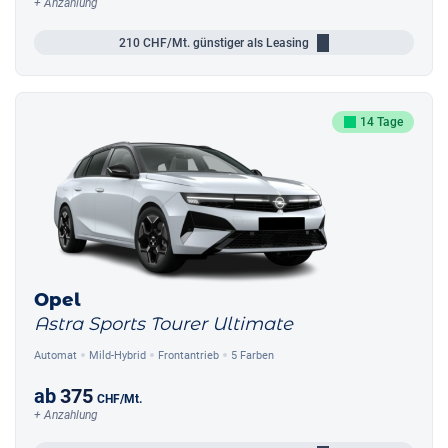
+ Anzahlung
210
CHF/Mt.
günstiger als Leasing
14 Tage
Opel
Astra Sports Tourer Ultimate
Automat
Mild-Hybrid
Frontantrieb
5 Farben
ab
375
CHF
/Mt.
+ Anzahlung