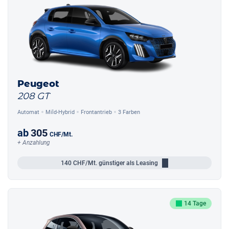
Peugeot
208 GT
Automat
Mild-Hybrid
Frontantrieb
3 Farben
ab
305
CHF
/Mt.
+ Anzahlung
140
CHF/Mt.
günstiger als Leasing
14 Tage