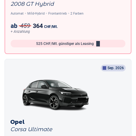
2008 GT Hybrid
Automat
Mild-Hybrid
Frontantrieb
2 Farben
ab
459
364
CHF
/Mt.
+ Anzahlung
525
CHF/Mt.
günstiger als Leasing
Sep. 2026
Opel
Corsa Ultimate