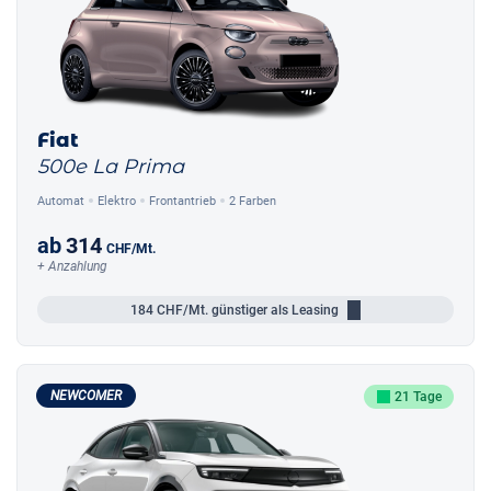
Fiat
500e La Prima
Automat
Elektro
Frontantrieb
2 Farben
ab
314
CHF
/Mt.
+ Anzahlung
184
CHF/Mt.
günstiger als Leasing
NEWCOMER
21 Tage