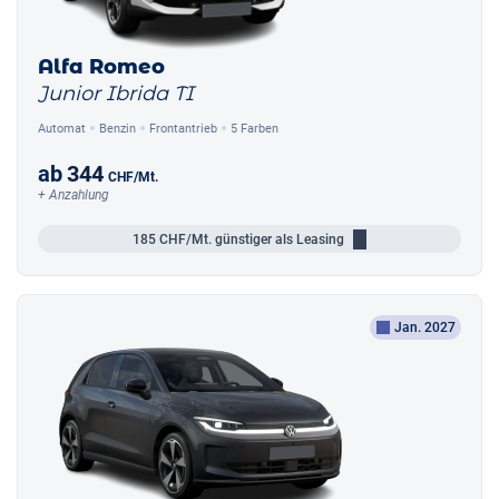
Alfa Romeo
Junior Ibrida TI
Automat
Benzin
Frontantrieb
5 Farben
ab
344
CHF
/Mt.
+ Anzahlung
185
CHF/Mt.
günstiger als Leasing
Jan. 2027