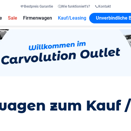
💸
Bestpreis Garantie
🤔
Wie funktioniert’s?
📞
Kontakt
e
Sale
Firmenwagen
Kauf/Leasing
Unverbindliche 
agen zum Kauf /