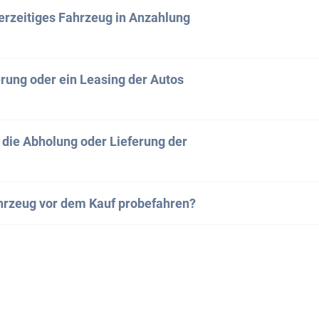
fekte Fahrzeug gefunden hast, kannst du den Kauf entwe
erzeitiges Fahrzeug in Anzahlung
toScout einleiten. Kontaktiere uns einfach, und wir leiten
.
ng bzw. Eintausch ist grundsätzlich möglich. Setze dich 
erung oder ein Leasing der Autos
528 19 67
rzeuge bieten wir die Möglichkeit eines Leasings oder ein
rade.ch
t die Abholung oder Lieferung der
ns gerne und wir erstellen dir ein individuelles Angebot.
annst du dein neues Auto entweder direkt bei uns in Ban
hrzeug vor dem Kauf probefahren?
holen. Alternativ liefern wir es gerne an deine Wunscha
ch! Wir laden dich herzlich ein, uns zu besuchen, um de
 eine Probefahrt zu machen.