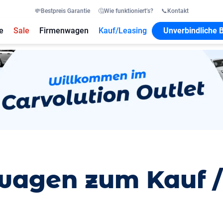
💸
Bestpreis Garantie
🤔
Wie funktioniert’s?
📞
Kontakt
e
Sale
Firmenwagen
Kauf/Leasing
Unverbindliche 
agen zum Kauf /