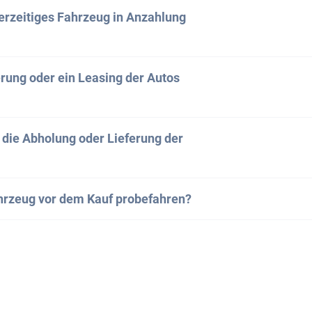
fekte Fahrzeug gefunden hast, kannst du den Kauf entwe
erzeitiges Fahrzeug in Anzahlung
toScout einleiten. Kontaktiere uns einfach, und wir leiten
.
ng bzw. Eintausch ist grundsätzlich möglich. Setze dich 
erung oder ein Leasing der Autos
528 19 67
rzeuge bieten wir die Möglichkeit eines Leasings oder ein
rade.ch
t die Abholung oder Lieferung der
ns gerne und wir erstellen dir ein individuelles Angebot.
annst du dein neues Auto entweder direkt bei uns in Ban
hrzeug vor dem Kauf probefahren?
holen. Alternativ liefern wir es gerne an deine Wunscha
ch! Wir laden dich herzlich ein, uns zu besuchen, um de
 eine Probefahrt zu machen.